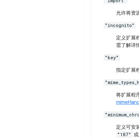
"import"
允许将资
"incognito"
定义扩展
需了解详
"key"
指定扩展
"mime_types_
将扩展程序
mimeHand
"minimum_chr
定义可安装
"107"