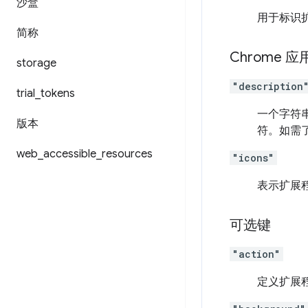
沙盒
用于标识
简称
Chrome
storage
"description
trial
_
tokens
一个字符串
版本
符。如需
web
_
accessible
_
resources
"icons"
表示扩展
可选键
"action"
定义扩展程