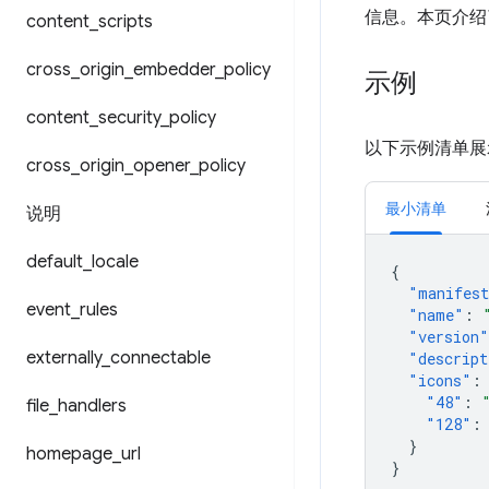
信息。本页介绍
content
_
scripts
cross
_
origin
_
embedder
_
policy
示例
content
_
security
_
policy
以下示例清单展
cross
_
origin
_
opener
_
policy
最小清单
说明
default
_
locale
{
"manifest
event
_
rules
"name"
:
"version"
externally
_
connectable
"descript
"icons"
:
"48"
:
file
_
handlers
"128"
:
}
homepage
_
url
}