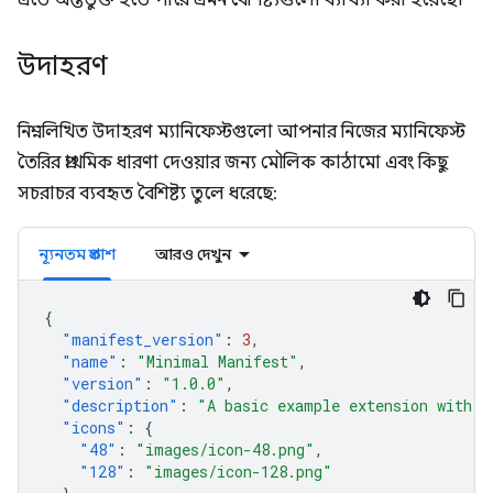
এতে অন্তর্ভুক্ত হতে পারে এমন বৈশিষ্ট্যগুলো ব্যাখ্যা করা হয়েছে।
উদাহরণ
নিম্নলিখিত উদাহরণ ম্যানিফেস্টগুলো আপনার নিজের ম্যানিফেস্ট
তৈরির প্রাথমিক ধারণা দেওয়ার জন্য মৌলিক কাঠামো এবং কিছু
সচরাচর ব্যবহৃত বৈশিষ্ট্য তুলে ধরেছে:
ন্যূনতম প্রকাশ
আরও দেখুন
{
"manifest_version"
:
3
,
"name"
:
"Minimal Manifest"
,
"version"
:
"1.0.0"
,
"description"
:
"A basic example extension with o
"icons"
:
{
"48"
:
"images/icon-48.png"
,
"128"
:
"images/icon-128.png"