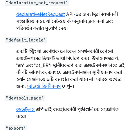
"declarative_net_request"
declarativeNetRequest
API-এর জন্য স্থির নিয়মাবলী
সংজ্ঞায়িত করে, যা নেটওয়ার্ক অনুরোধ ব্লক করা এবং
পরিবর্তন করার সুযোগ দেয়।
"default_locale"
একটি স্ট্রিং যা একাধিক লোকেল সমর্থনকারী কোনো
এক্সটেনশনের ডিফল্ট ভাষা নির্ধারণ করে। উদাহরণস্বরূপ,
"en" এবং "pt_BR"। স্থানীয়করণ করা এক্সটেনশনগুলিতে এই
কী-টি আবশ্যক, এবং যে এক্সটেনশনগুলি স্থানীয়করণ করা
হয়নি সেগুলিতে এটি ব্যবহার করা যাবে না। আরও তথ্যের
জন্য,
আন্তর্জাতিকীকরণ
দেখুন।
"devtools_page"
ডেভটুলস
এপিআই ব্যবহারকারী পৃষ্ঠাগুলিকে সংজ্ঞায়িত
করে।
"export"