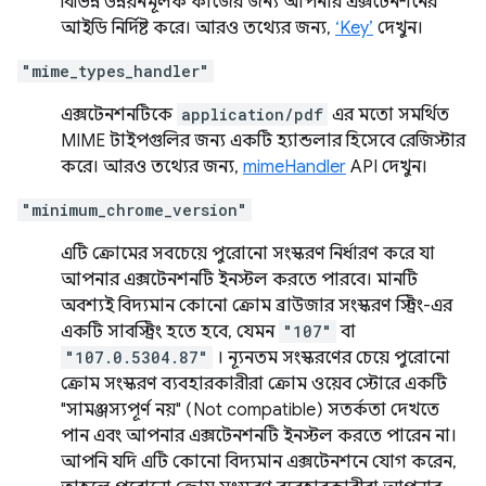
বিভিন্ন উন্নয়নমূলক কাজের জন্য আপনার এক্সটেনশনের
আইডি নির্দিষ্ট করে। আরও তথ্যের জন্য,
‘Key’
দেখুন।
"mime_types_handler"
এক্সটেনশনটিকে
application/pdf
এর মতো সমর্থিত
MIME টাইপগুলির জন্য একটি হ্যান্ডলার হিসেবে রেজিস্টার
করে। আরও তথ্যের জন্য,
mimeHandler
API দেখুন।
"minimum_chrome_version"
এটি ক্রোমের সবচেয়ে পুরোনো সংস্করণ নির্ধারণ করে যা
আপনার এক্সটেনশনটি ইনস্টল করতে পারবে। মানটি
অবশ্যই বিদ্যমান কোনো ক্রোম ব্রাউজার সংস্করণ স্ট্রিং-এর
একটি সাবস্ট্রিং হতে হবে, যেমন
"107"
বা
"107.0.5304.87"
। ন্যূনতম সংস্করণের চেয়ে পুরোনো
ক্রোম সংস্করণ ব্যবহারকারীরা ক্রোম ওয়েব স্টোরে একটি
"সামঞ্জস্যপূর্ণ নয়" (Not compatible) সতর্কতা দেখতে
পান এবং আপনার এক্সটেনশনটি ইনস্টল করতে পারেন না।
আপনি যদি এটি কোনো বিদ্যমান এক্সটেনশনে যোগ করেন,