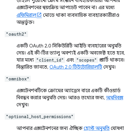
তাহলে পুরোনো ক্রোম সংস্করণ ব্যবহারকারীরা আপনার
এক্সটেনশনের স্বয়ংক্রিয় আপডেট পাবেন না। এর মধ্যে
এফিমিরাল
মোডে থাকা ব্যবসায়িক ব্যবহারকারীরাও
অন্তর্ভুক্ত।
"oauth2"
একটি OAuth 2.0 সিকিউরিটি আইডি ব্যবহারের অনুমতি
দেয়। এই কী-টির ভ্যালু অবশ্যই একটি অবজেক্ট হতে হবে,
যার মধ্যে
"client_id"
এবং
"scopes"
প্রপার্টি থাকবে।
বিস্তারিত জানতে,
OAuth 2.0 টিউটোরিয়ালটি
দেখুন।
"omnibox"
এক্সটেনশনটিকে ক্রোমের অ্যাড্রেস বারে একটি কীওয়ার্ড
নিবন্ধন করার অনুমতি দেয়। আরও তথ্যের জন্য,
অমনিবক্স
দেখুন।
"optional_host_permissions"
আপনার এক্সটেনশনের জন্য ঐচ্ছিক
হোস্ট অনুমতি
ঘোষণা