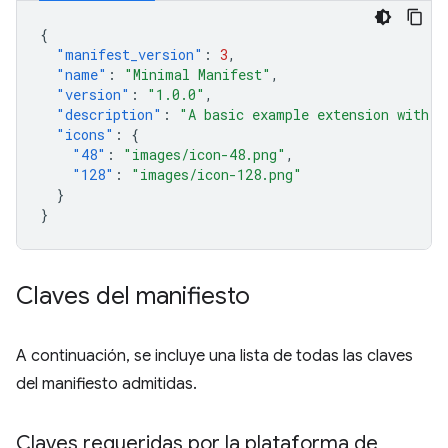
{
"manifest_version"
:
3
,
"name"
:
"Minimal Manifest"
,
"version"
:
"1.0.0"
,
"description"
:
"A basic example extension with o
"icons"
:
{
"48"
:
"images/icon-48.png"
,
"128"
:
"images/icon-128.png"
}
}
Claves del manifiesto
A continuación, se incluye una lista de todas las claves
del manifiesto admitidas.
Claves requeridas por la plataforma de