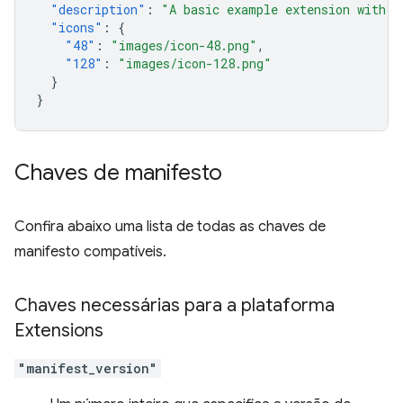
"description"
:
"A basic example extension with o
"icons"
:
{
"48"
:
"images/icon-48.png"
,
"128"
:
"images/icon-128.png"
}
}
Chaves de manifesto
Confira abaixo uma lista de todas as chaves de
manifesto compatíveis.
Chaves necessárias para a plataforma
Extensions
"manifest_version"