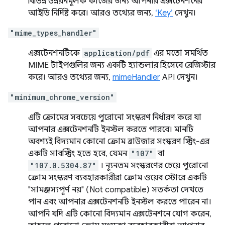
বিভিন্ন উন্নয়নমূলক কাজের জন্য আপনার এক্সটেনশনের
আইডি নির্দিষ্ট করে। আরও তথ্যের জন্য,
‘Key’
দেখুন।
"mime_types_handler"
এক্সটেনশনটিকে
application/pdf
এর মতো সমর্থিত
MIME টাইপগুলির জন্য একটি হ্যান্ডলার হিসেবে রেজিস্টার
করে। আরও তথ্যের জন্য,
mimeHandler
API দেখুন।
"minimum_chrome_version"
এটি ক্রোমের সবচেয়ে পুরোনো সংস্করণ নির্ধারণ করে যা
আপনার এক্সটেনশনটি ইনস্টল করতে পারবে। মানটি
অবশ্যই বিদ্যমান কোনো ক্রোম ব্রাউজার সংস্করণ স্ট্রিং-এর
একটি সাবস্ট্রিং হতে হবে, যেমন
"107"
বা
"107.0.5304.87"
। ন্যূনতম সংস্করণের চেয়ে পুরোনো
ক্রোম সংস্করণ ব্যবহারকারীরা ক্রোম ওয়েব স্টোরে একটি
"সামঞ্জস্যপূর্ণ নয়" (Not compatible) সতর্কতা দেখতে
পান এবং আপনার এক্সটেনশনটি ইনস্টল করতে পারেন না।
আপনি যদি এটি কোনো বিদ্যমান এক্সটেনশনে যোগ করেন,