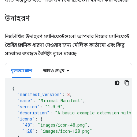
এতে অন্তর্ভুক্ত হতে পারে এমন বৈশিষ্ট্যগুলো ব্যাখ্যা করা হয়েছে।
উদাহরণ
নিম্নলিখিত উদাহরণ ম্যানিফেস্টগুলো আপনার নিজের ম্যানিফেস্ট
তৈরির প্রাথমিক ধারণা দেওয়ার জন্য মৌলিক কাঠামো এবং কিছু
সচরাচর ব্যবহৃত বৈশিষ্ট্য তুলে ধরেছে:
ন্যূনতম প্রকাশ
আরও দেখুন
{
"manifest_version"
:
3
,
"name"
:
"Minimal Manifest"
,
"version"
:
"1.0.0"
,
"description"
:
"A basic example extension with o
"icons"
:
{
"48"
:
"images/icon-48.png"
,
"128"
:
"images/icon-128.png"