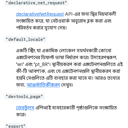
"declarative_net_request"
declarativeNetRequest
API-এর জন্য স্থির নিয়মাবলী
সংজ্ঞায়িত করে, যা নেটওয়ার্ক অনুরোধ ব্লক করা এবং
পরিবর্তন করার সুযোগ দেয়।
"default_locale"
একটি স্ট্রিং যা একাধিক লোকেল সমর্থনকারী কোনো
এক্সটেনশনের ডিফল্ট ভাষা নির্ধারণ করে। উদাহরণস্বরূপ,
"en" এবং "pt_BR"। স্থানীয়করণ করা এক্সটেনশনগুলিতে এই
কী-টি আবশ্যক, এবং যে এক্সটেনশনগুলি স্থানীয়করণ করা
হয়নি সেগুলিতে এটি ব্যবহার করা যাবে না। আরও তথ্যের
জন্য,
আন্তর্জাতিকীকরণ
দেখুন।
"devtools_page"
ডেভটুলস
এপিআই ব্যবহারকারী পৃষ্ঠাগুলিকে সংজ্ঞায়িত
করে।
"export"