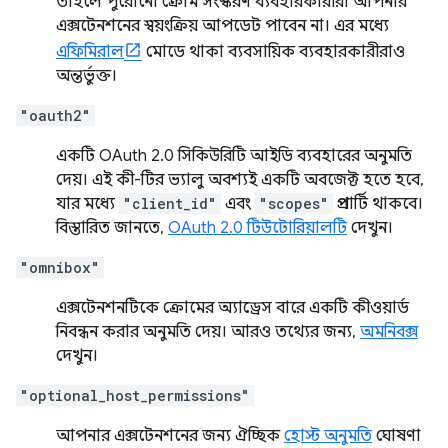
তাহলে পুরোনো ক্রোম সংস্করণ ব্যবহারকারীরা আপনার
এক্সটেনশনের স্বয়ংক্রিয় আপডেট পাবেন না। এর মধ্যে
এফিমিরাল
মোডে থাকা ব্যবসায়িক ব্যবহারকারীরাও
অন্তর্ভুক্ত।
"oauth2"
একটি OAuth 2.0 সিকিউরিটি আইডি ব্যবহারের অনুমতি
দেয়। এই কী-টির ভ্যালু অবশ্যই একটি অবজেক্ট হতে হবে,
যার মধ্যে
"client_id"
এবং
"scopes"
প্রপার্টি থাকবে।
বিস্তারিত জানতে,
OAuth 2.0 টিউটোরিয়ালটি
দেখুন।
"omnibox"
এক্সটেনশনটিকে ক্রোমের অ্যাড্রেস বারে একটি কীওয়ার্ড
নিবন্ধন করার অনুমতি দেয়। আরও তথ্যের জন্য,
অমনিবক্স
দেখুন।
"optional_host_permissions"
আপনার এক্সটেনশনের জন্য ঐচ্ছিক
হোস্ট অনুমতি
ঘোষণা