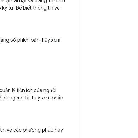
thoại cài đặt và trang Tiện ích
5 ký tự. Để biết thông tin về
 dạng số phiên bản, hãy xem
uản lý tiện ích của người
 nội dung mô tả, hãy xem phần
g tin về các phương pháp hay