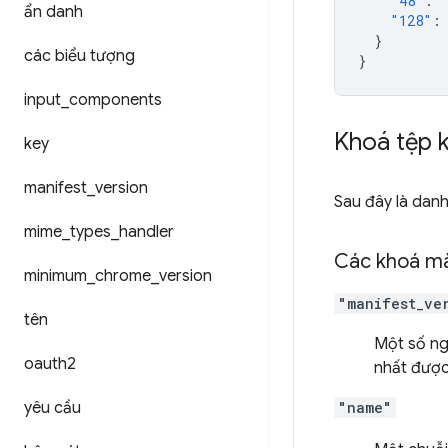
"48"
:
ẩn danh
"128"
:
}
các biểu tượng
}
input
_
components
Khoá tệp k
key
manifest
_
version
Sau đây là danh
mime
_
types
_
handler
Các khoá mà
minimum
_
chrome
_
version
"manifest_ve
tên
Một số ngu
oauth2
nhất được
yêu cầu
"name"