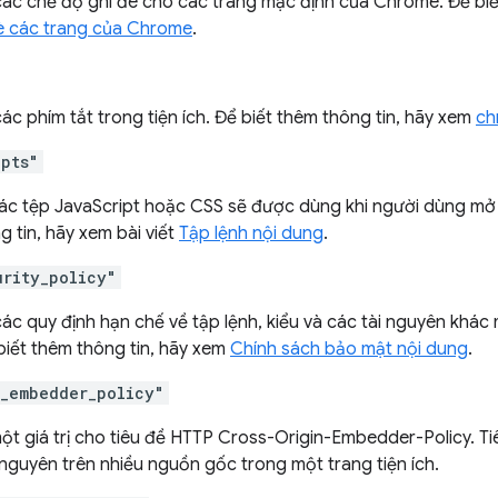
các chế độ ghi đè cho các trang mặc định của Chrome. Để biế
è các trang của Chrome
.
ác phím tắt trong tiện ích. Để biết thêm thông tin, hãy xem
ch
ipts"
các tệp JavaScript hoặc CSS sẽ được dùng khi người dùng mở
 tin, hãy xem bài viết
Tập lệnh nội dung
.
urity_policy"
ác quy định hạn chế về tập lệnh, kiểu và các tài nguyên khác 
biết thêm thông tin, hãy xem
Chính sách bảo mật nội dung
.
n_embedder_policy"
ột giá trị cho tiêu đề HTTP Cross-Origin-Embedder-Policy. Ti
 nguyên trên nhiều nguồn gốc trong một trang tiện ích.