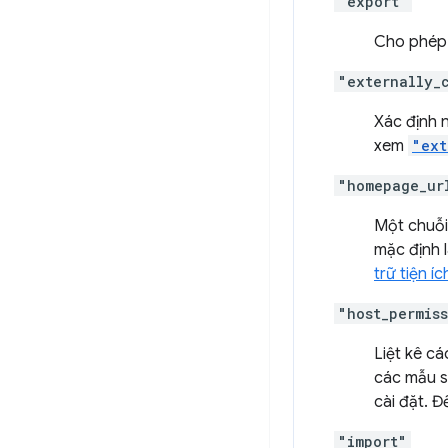
"export"
Cho phép 
"externally_
Xác định n
xem
"ext
"homepage_ur
Một chuỗi 
mặc định 
trữ tiện íc
"host_permis
Liệt kê c
các mẫu s
cài đặt. 
"import"