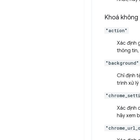
Khoá không 
"action"
Xác định 
thông tin
"background"
Chỉ định t
trình xử l
"chrome_sett
Xác định 
hãy xem b
"chrome_url_