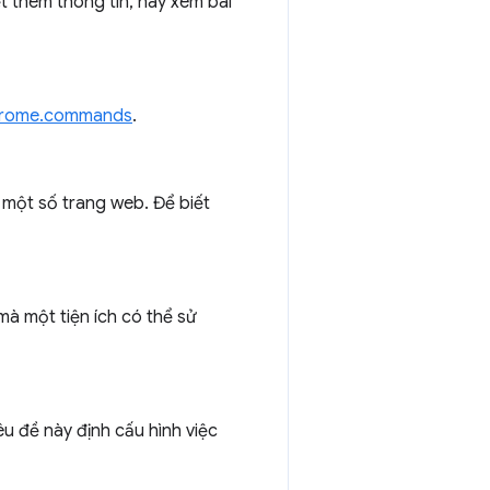
t thêm thông tin, hãy xem bài
rome.commands
.
 một số trang web. Để biết
mà một tiện ích có thể sử
êu đề này định cấu hình việc