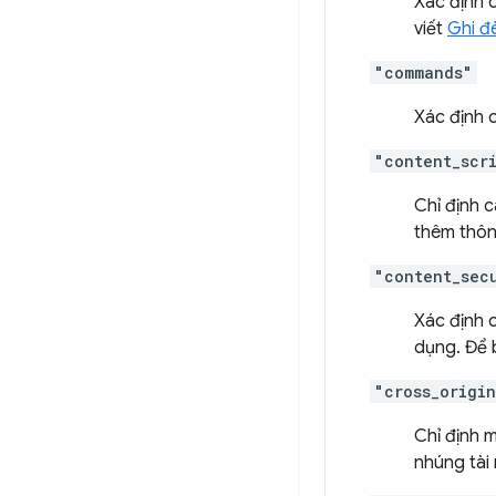
Xác định 
viết
Ghi đ
"commands"
Xác định c
"content_scr
Chỉ định 
thêm thông
"content_sec
Xác định c
dụng. Để 
"cross_origi
Chỉ định m
nhúng tài