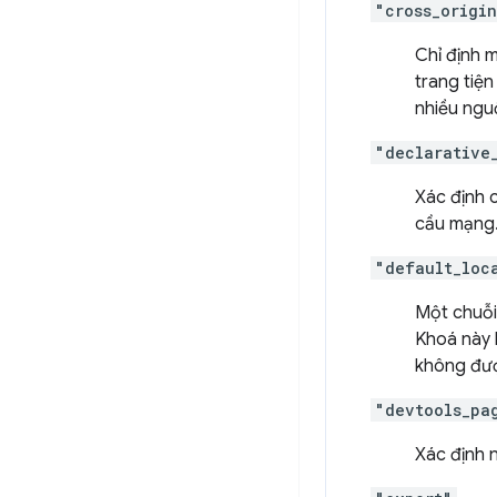
"cross_origi
Chỉ định 
trang tiệ
nhiều ngu
"declarative
Xác định 
cầu mạng
"default_loc
Một chuỗi 
Khoá này 
không đượ
"devtools_pa
Xác định 