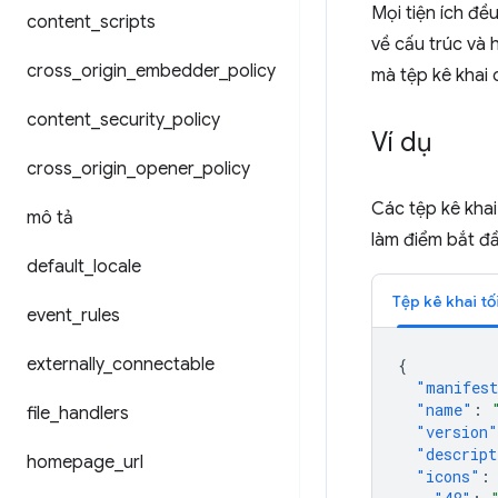
Mọi tiện ích đề
content
_
scripts
về cấu trúc và h
cross
_
origin
_
embedder
_
policy
mà tệp kê khai
content
_
security
_
policy
Ví dụ
cross
_
origin
_
opener
_
policy
Các tệp kê khai
mô tả
làm điểm bắt đầ
default
_
locale
Tệp kê khai tố
event
_
rules
externally
_
connectable
{
"manifest
"name"
:
file
_
handlers
"version"
"descript
homepage
_
url
"icons"
: