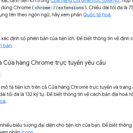
xác định tiện ích trong
Cửa hàng Chrome trực tuyến
, hộp 
 dùng Chrome (
chrome://extensions
). Chiều dài tối đa là 7
ụng tên theo ngôn ngữ, hãy xem phần
Quốc tế hoá
.
xác định số phiên bản của tiện ích. Để biết thông tin về định
n bản
.
 Cửa hàng Chrome trực tuyến yêu cầu
"
 mô tả tiện ích trên cả Cửa hàng Chrome trực tuyến và trang q
ài tối đa là 132 ký tự. Để biết thông tin về cách bản địa hoá
hoá
.
nhiều biểu tượng đại diện cho tiện ích của bạn. Để biết thôn
 xem phần
Icons
.