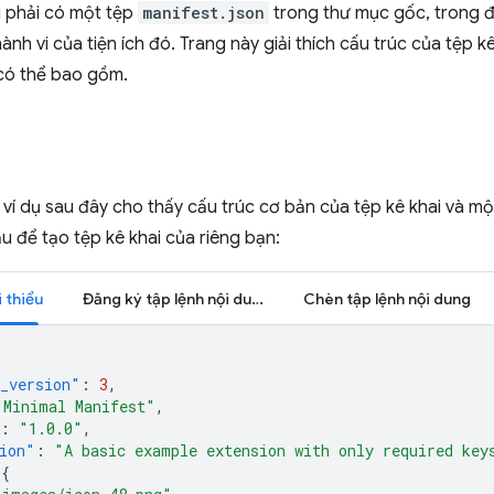
u phải có một tệp
manifest.json
trong thư mục gốc, trong đó
ành vi của tiện ích đó. Trang này giải thích cấu trúc của tệp kê
 có thể bao gồm.
 ví dụ sau đây cho thấy cấu trúc cơ bản của tệp kê khai và m
u để tạo tệp kê khai của riêng bạn:
i thiểu
Đăng ký tập lệnh nội dung
Chèn tập lệnh nội dung
_version"
:
3
,
"Minimal Manifest"
,
:
"1.0.0"
,
ion"
:
"A basic example extension with only required key
{