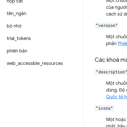
Một chuỗi 
hộp cát
của người
tên
_
ngắn
cách sử d
"version"
bộ nhớ
Một chuỗi 
trial
_
tokens
phần
Phiê
phiên bản
Các khoá mà
web
_
accessible
_
resources
"description
Một chuỗi
dùng. Độ d
Quốc tế 
"icons"
Một hoặc 
nhất, hãy