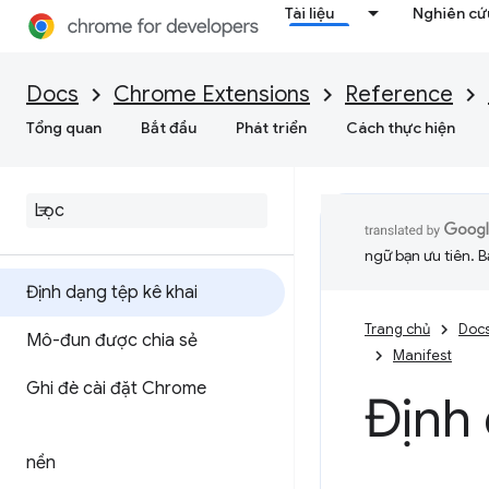
Tài liệu
Nghiên cứu
Docs
Chrome Extensions
Reference
Tổng quan
Bắt đầu
Phát triển
Cách thực hiện
ngữ bạn ưu tiên. B
Định dạng tệp kê khai
Trang chủ
Doc
Mô-đun được chia sẻ
Manifest
Ghi đè cài đặt Chrome
Định 
nền