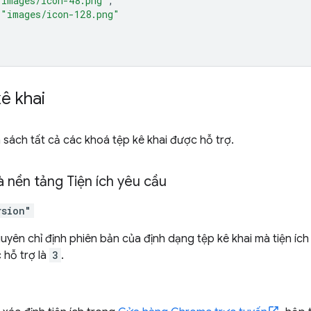
"images/icon-48.png"
,
"images/icon-128.png"
ê khai
 sách tất cả các khoá tệp kê khai được hỗ trợ.
 nền tảng Tiện ích yêu cầu
rsion"
yên chỉ định phiên bản của định dạng tệp kê khai mà tiện ích
 hỗ trợ là
3
.