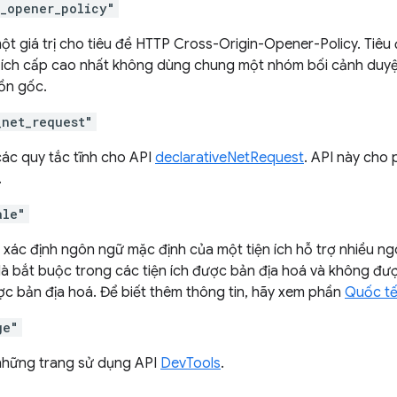
n_opener_policy"
một giá trị cho tiêu đề HTTP Cross-Origin-Opener-Policy. Tiê
n ích cấp cao nhất không dùng chung một nhóm bối cảnh duyệt 
ồn gốc.
_net_request"
các quy tắc tĩnh cho API
declarativeNetRequest
. API này cho
.
ale"
xác định ngôn ngữ mặc định của một tiện ích hỗ trợ nhiều ngôn
là bắt buộc trong các tiện ích được bản địa hoá và không đượ
c bản địa hoá. Để biết thêm thông tin, hãy xem phần
Quốc tế
ge"
những trang sử dụng API
DevTools
.