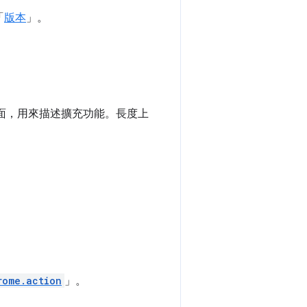
「
版本
」。
頁面，用來描述擴充功能。長度上
rome.action
」。