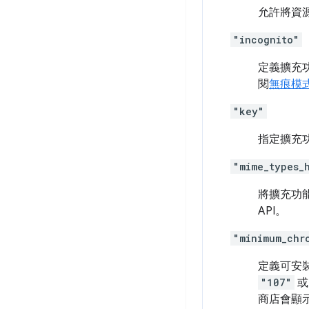
允許將資
"incognito"
定義擴充
閱
無痕模
"key"
指定擴充
"mime_types_
將擴充功能
API。
"minimum_chr
定義可安裝
"107"
商店會顯