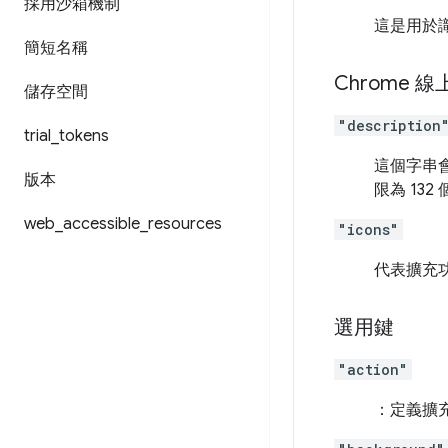
採用沙箱機制
這是用於
簡短名稱
Chrome
儲存空間
"description
trial
_
tokens
這個字串會
版本
限為 13
web
_
accessible
_
resources
"icons"
代表擴充
選用鍵
"action"
：定義擴充