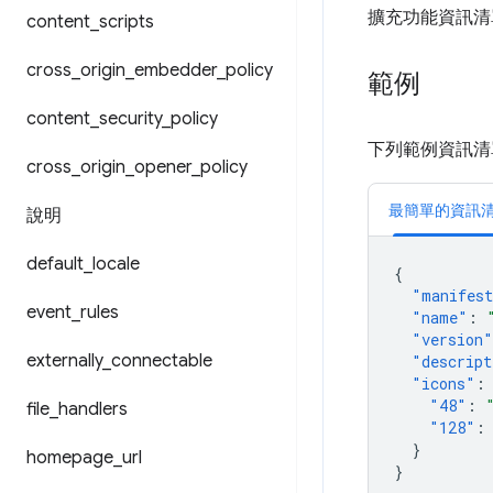
擴充功能資訊清
content
_
scripts
cross
_
origin
_
embedder
_
policy
範例
content
_
security
_
policy
下列範例資訊清
cross
_
origin
_
opener
_
policy
最簡單的資訊
說明
default
_
locale
{
"manifest
event
_
rules
"name"
:
"version"
externally
_
connectable
"descript
"icons"
:
"48"
:
file
_
handlers
"128"
:
}
homepage
_
url
}