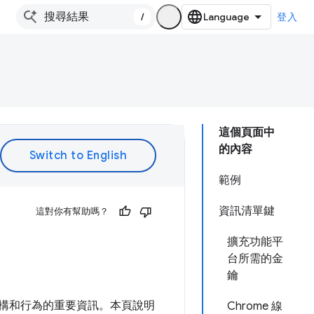
/
登入
這個頁面中
的內容
範例
資訊清單鍵
這對你有幫助嗎？
擴充功能平
台所需的金
鑰
構和行為的重要資訊。本頁說明
Chrome 線