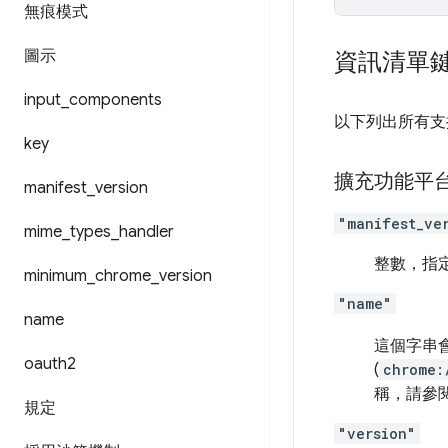
無痕模式
圖示
資訊清單
input
_
components
以下列出所有支
key
擴充功能平
manifest
_
version
"manifest_ve
mime
_
types
_
handler
整數，指
minimum
_
chrome
_
version
"name"
name
這個字串
oauth2
(
chrome:
稱，請參
規定
"version"