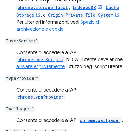
Fornisce una quota illimitata per
chrome.storage.local
,
IndexedDB
,
Cache
Storage
, e
Origin Private File System
.
Per ulteriori informazioni, vedi
Spazio di
archiviazione e cookie
.
"userScripts"
Consente di accedere all'API
chrome.userScripts
. NOTA: l'utente deve anche
attivare esplicitamente
l'utilizzo degli script utente.
"vpnProvider"
Consente di accedere all'API
chrome.vpnProvider
.
"wallpaper"
Consente di accedere all'API
chrome.wallpaper
.