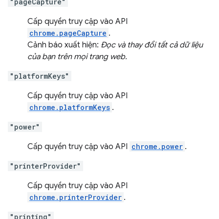
"pageCapture"
Cấp quyền truy cập vào API
chrome.pageCapture
.
Cảnh báo xuất hiện:
Đọc và thay đổi tất cả dữ liệu
của bạn trên mọi trang web.
"platformKeys"
Cấp quyền truy cập vào API
chrome.platformKeys
.
"power"
Cấp quyền truy cập vào API
chrome.power
.
"printerProvider"
Cấp quyền truy cập vào API
chrome.printerProvider
.
"printing"