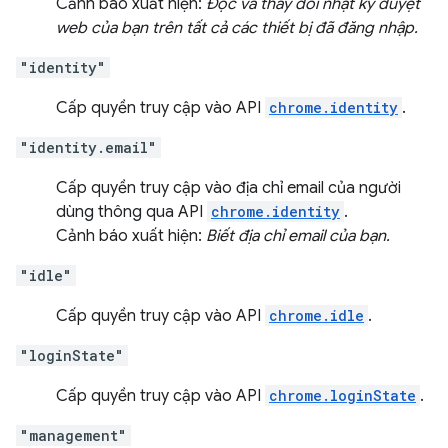
Cảnh báo xuất hiện:
Đọc và thay đổi nhật ký duyệt
web của bạn trên tất cả các thiết bị đã đăng nhập.
"identity"
Cấp quyền truy cập vào API
chrome.identity
.
"identity.email"
Cấp quyền truy cập vào địa chỉ email của người
dùng thông qua API
chrome.identity
.
Cảnh báo xuất hiện:
Biết địa chỉ email của bạn.
"idle"
Cấp quyền truy cập vào API
chrome.idle
.
"loginState"
Cấp quyền truy cập vào API
chrome.loginState
.
"management"