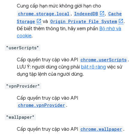
Cung cấp hạn mức không giới hạn cho
chrome.storage.local
,
IndexedDB
,
Cache
Storage
và
Origin Private File System
.
Để biết thêm thông tin, hãy xem phần
Bộ nhớ và
cookie
.
"userScripts"
Cấp quyền truy cập vào API
chrome.userScripts
.
LƯU Ý: người dùng cũng phải
bật rõ ràng
việc sử
dụng tập lệnh của người dùng.
"vpnProvider"
Cấp quyền truy cập vào API
chrome.vpnProvider
.
"wallpaper"
Cấp quyền truy cập vào API
chrome.wallpaper
.