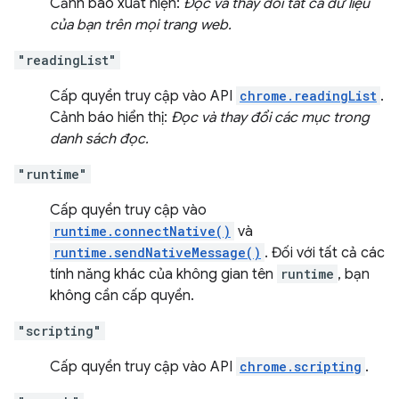
Cảnh báo xuất hiện:
Đọc và thay đổi tất cả dữ liệu
của bạn trên mọi trang web.
"readingList"
Cấp quyền truy cập vào API
chrome.readingList
.
Cảnh báo hiển thị:
Đọc và thay đổi các mục trong
danh sách đọc.
"runtime"
Cấp quyền truy cập vào
runtime.connectNative()
và
runtime.sendNativeMessage()
. Đối với tất cả các
tính năng khác của không gian tên
runtime
, bạn
không cần cấp quyền.
"scripting"
Cấp quyền truy cập vào API
chrome.scripting
.