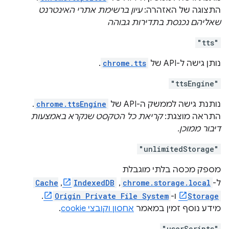
התצוגה של האזהרה:
עיון ברשימת אתרי האינטרנט
שאליהם נכנסת בתדירות גבוהה
"tts"
נותן גישה ל-API של
chrome.tts
.
"ttsEngine"
נותנת גישה לממשק ה-API של
chrome.ttsEngine
.
התראה מוצגת:
קריאת כל הטקסט שנקרא באמצעות
דיבור ממוכן.
"unlimitedStorage"
מספק מכסה בלתי מוגבלת
ל-
chrome.storage.local
,‏
IndexedDB
,‏
Cache
Storage
ו-
Origin Private File System
.
מידע נוסף זמין במאמר
אחסון וקובצי cookie
.
"userScripts"