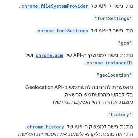
נותן גישה ל-API של
chrome.fileSystemProvider
.
"fontSettings"
נותן גישה ל-API של
chrome.fontSettings
.
"gcm"
נותנת גישה לממשקי ה-API של
chrome.gcm
ושל
.
chrome.instanceID
"geolocation"
מאפשרת להרחבה להשתמש ב-Geolocation API
בלי לבקש מהמשתמש הרשאה.
מוצגת אזהרה:
זיהוי המיקום הפיזי שלך
"history"
נותנת גישה לממשק ה-API של
chrome.history
.
התראה מוצגת:
לקרוא ולשנות את היסטוריית הגלישה