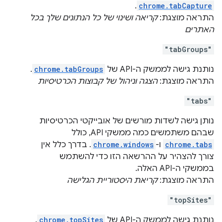
.
chrome.tabCapture
התראה מוצגת:
קריאה ושינוי של כל הנתונים שלך בכל
האתרים
"tabGroups"
נותנת גישה לממשק ה-API של
chrome.tabGroups
.
התראה מוצגת:
הצגה וניהול של קבוצות הכרטיסיות
"tabs"
נותן גישה לשדות מורשים של אובייקטי הכרטיסיות
שבהם משתמשים כמה ממשקי API, כולל
chrome.tabs
ו-
chrome.windows
. בדרך כלל אין
צורך להצהיר על ההרשאה הזו כדי להשתמש
בממשקי ה-API האלה.
התראה מוצגת:
קריאת היסטוריית הגלישה
"topSites"
נותנת גישה לממשק ה-API של
chrome.topSites
.