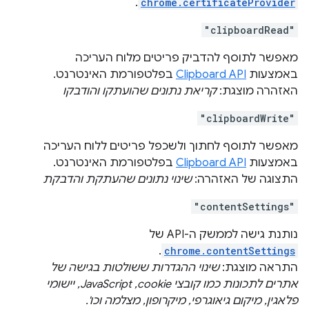
.
chrome.certificateProvider
"clipboardRead"
מאפשר לתוסף להדביק פריטים מלוח העריכה
באמצעות
Clipboard API
בפלטפורמת האינטרנט.
האזהרה מוצגת:
קריאת נתונים שהועתקו והודבקו
"clipboardWrite"
מאפשר לתוסף לחתוך ולשכפל פריטים ללוח העריכה
באמצעות
Clipboard API
בפלטפורמת האינטרנט.
התצוגה של האזהרה:
שינוי נתונים שהעתקת והדבקת
"contentSettings"
נותנת גישה לממשק ה-API של
.
chrome.contentSettings
התראה מוצגת:
שינוי ההגדרות ששולטות בגישה של
אתרים לתכונות כמו קובצי cookie, ‏JavaScript, יישומי
פלאגין, מיקום גיאוגרפי, מיקרופון, מצלמה וכו'.