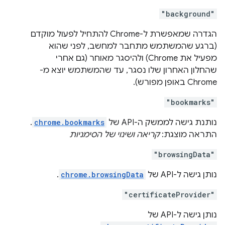
"background"
הגדרה שמאפשרת ל-Chrome להתחיל לפעול מוקדם
(ברגע שהמשתמש מתחבר למחשב, לפני שהוא
מפעיל את Chrome) ולהיסגר מאוחר (גם אחרי
שהחלון האחרון שלו נסגר, עד שהמשתמש יוצא מ-
Chrome באופן מפורש).
"bookmarks"
נותנת גישה לממשק ה-API של
chrome.bookmarks
.
התראה מוצגת:
קריאה ושינוי של הסימניות
"browsingData"
נותן גישה ל-API של
chrome.browsingData
.
"certificateProvider"
נותן גישה ל-API של