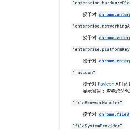
"enterprise.hardwarePla
授予对
chrome.enter
"enterprise.networkingA
授予对
chrome.enter
"enterprise.platformKey
授予对
chrome.enter
"favicon"
授予对
Favicon
API 
显示警告：
查看您访问
"fileBrowserHandler"
授予对
chrome.fileB
"fileSystemProvider"