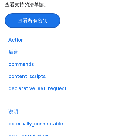
查看支持的清单键。
查看所有密钥
Action
后台
commands
content_scripts
declarative_net_request
说明
externally_connectable
host_permissions