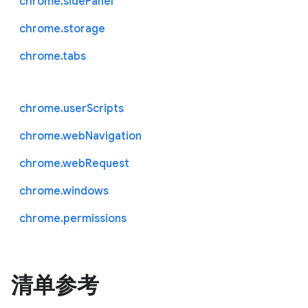
chrome.sidePanel
chrome.storage
chrome.tabs
chrome.userScripts
chrome.webNavigation
chrome.webRequest
chrome.windows
chrome.permissions
清单参考