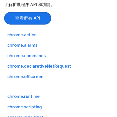
了解扩展程序 API 和功能。
查看所有 API
chrome.action
chrome.alarms
chrome.commands
chrome.declarativeNetRequest
chrome.offscreen
chrome.runtime
chrome.scripting