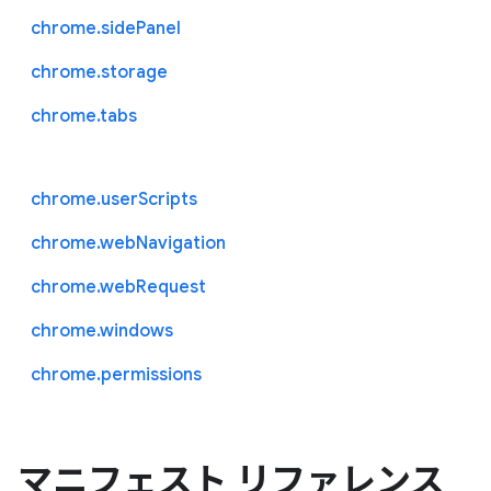
chrome.sidePanel
chrome.storage
chrome.tabs
chrome.userScripts
chrome.webNavigation
chrome.webRequest
chrome.windows
chrome.permissions
マニフェスト リファレンス