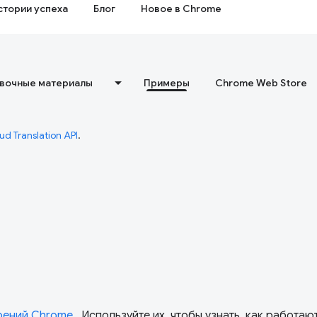
стории успеха
Блог
Новое в Chrome
вочные материалы
Примеры
Chrome Web Store
ud Translation API
.
рений Chrome
. Используйте их, чтобы узнать, как работаю