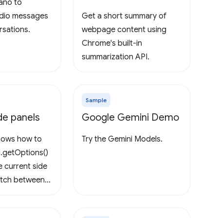
ano to
udio messages
Get a short summary of
rsations.
webpage content using
Chrome's built-in
summarization API.
Sample
ide panels
Google Gemini Demo
shows how to
Try the Gemini Models.
l.getOptions()
e current side
itch between