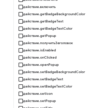
действие.включить
действие.getBadgeBackgroundColor
действие.getBadgeText
действие.getBadgeTextColor
действие.getPopup
действие.получитьЗаголовок
действие.isEnabled
действие.onClicked
действие.openPopup
действие.setBadgeBackgroundColor
действие.setBadgeText
действие.setBadgeTextColor
действие.setIcon
действие.setPopup
действие.setTitle