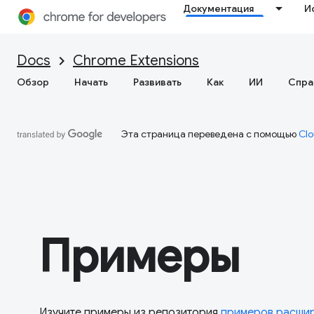
Документация
И
Docs
Chrome Extensions
Обзор
Начать
Развивать
Как
ИИ
Спра
Эта страница переведена с помощью
Clo
Примеры
Изучите примеры из репозитория
примеров расши