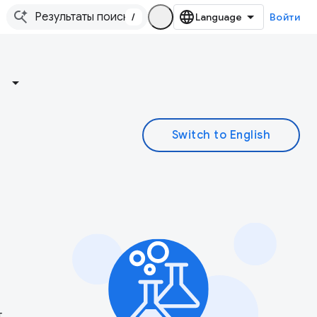
/
Войти
т