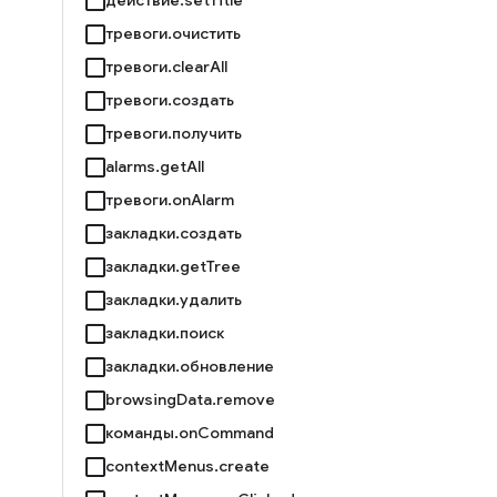
тревоги.очистить
тревоги.clearAll
тревоги.создать
тревоги.получить
alarms.getAll
тревоги.onAlarm
закладки.создать
закладки.getTree
закладки.удалить
закладки.поиск
закладки.обновление
browsingData.remove
команды.onCommand
contextMenus.create