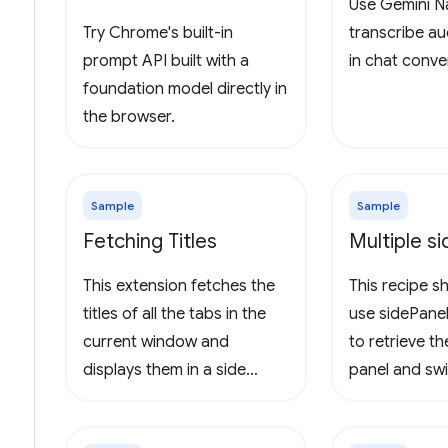
Use Gemini N
Try Chrome's built-in
transcribe a
prompt API built with a
in chat conve
foundation model directly in
the browser.
Sample
Sample
Fetching Titles
Multiple s
This extension fetches the
This recipe 
titles of all the tabs in the
use sidePane
current window and
to retrieve th
displays them in a side
panel and sw
panel.
side panels.