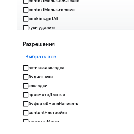
contextMenus.onClicked
contextMenus.remove
cookies.getAll
куки.удалить
отладчик.прикрепить
Разрешения
отладчик.onEvent
debugger.sendCommand
Выбрать все
декларативныйNetRequest.getDynamicRules
активная вкладка
декларативныйNetRequest.getMatchedRules
будильники
декларативныйNetRequest.isRegexSupported
закладки
декларативныйNetRequest.onRuleMatchedDebug
просмотрДанные
буфер обменаНаписать
декларативныйNetRequest.setExtensionActionOptio
contentНастройки
декларативныйNetRequest.updateDynamicRules
контекстМеню
devtools.inspectedWindow.getResources
куки
devtools.panels.create