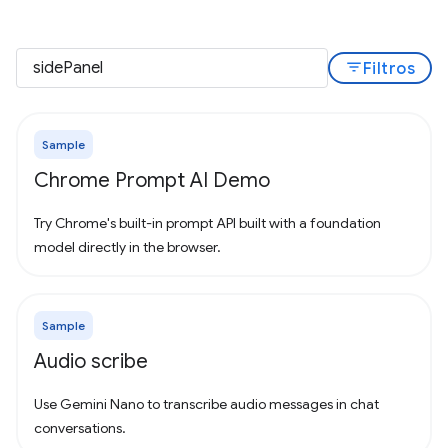
filter_list
Filtros
Sample
Chrome Prompt AI Demo
Try Chrome's built-in prompt API built with a foundation
model directly in the browser.
Sample
Audio scribe
Use Gemini Nano to transcribe audio messages in chat
conversations.