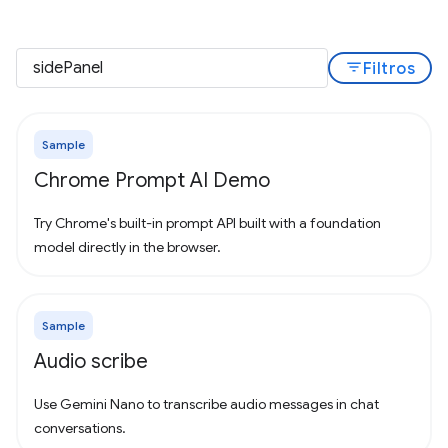
filter_list
Filtros
Sample
Chrome Prompt AI Demo
Try Chrome's built-in prompt API built with a foundation
model directly in the browser.
Sample
Audio scribe
Use Gemini Nano to transcribe audio messages in chat
conversations.