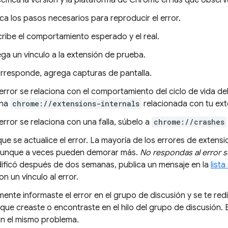
cifica la versión y la plataforma de Chrome en las que obser
ica los pasos necesarios para reproducir el error.
ribe el comportamiento esperado y el real.
ga un vínculo a la extensión de prueba.
orresponde, agrega capturas de pantalla.
l error se relaciona con el comportamiento del ciclo de vida del
ina
chrome://extensions-internals
relacionada con tu ext
l error se relaciona con una falla, súbelo a
chrome://crashes
ue se actualice el error. La mayoría de los errores de extensi
aunque a veces pueden demorar más.
No respondas al error s
ificó después de dos semanas, publica un mensaje en la
list
n un vínculo al error.
lmente informaste el error en el grupo de discusión y se te red
ue creaste o encontraste en el hilo del grupo de discusión. E
n el mismo problema.