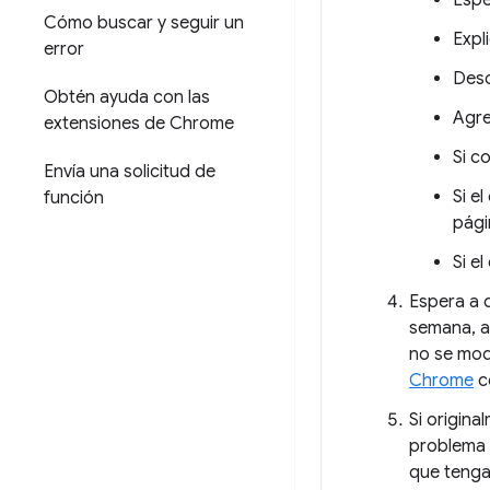
Espe
Cómo buscar y seguir un
Expl
error
Desc
Obtén ayuda con las
Agre
extensiones de Chrome
Si c
Envía una solicitud de
Si e
función
pág
Si e
Espera a q
semana, 
no se mod
Chrome
co
Si origina
problema q
que tenga