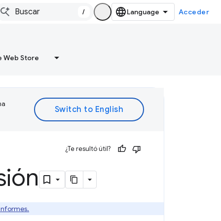
/
Acceder
 Web Store
ma
¿Te resultó útil?
sión
 informes.