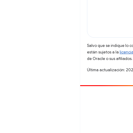
Salvo que se indique lo c
están sujetos a la
licenci
de Oracle o sus afiliados.
Última actualización: 20
Contribuir
Informar un error
Ver incidentes abiertos