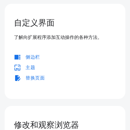
自定义界面
了解向扩展程序添加互动操作的各种方法。
view_sidebar
侧边栏
wallpaper
主题
edit_document
替换页面
修改和观察浏览器