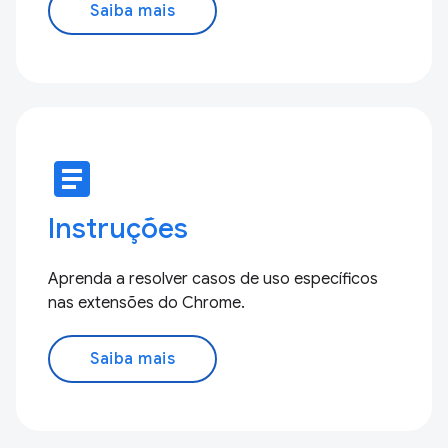
Saiba mais
article
Instruções
Aprenda a resolver casos de uso específicos
nas extensões do Chrome.
Saiba mais