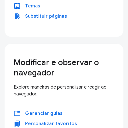
wallpaper
Temas
edit_document
Substituir páginas
Modificar e observar o
navegador
Explore maneiras de personalizar e reagir ao
navegador.
tabs
Gerenciar guias
bookmarks
Personalizar favoritos