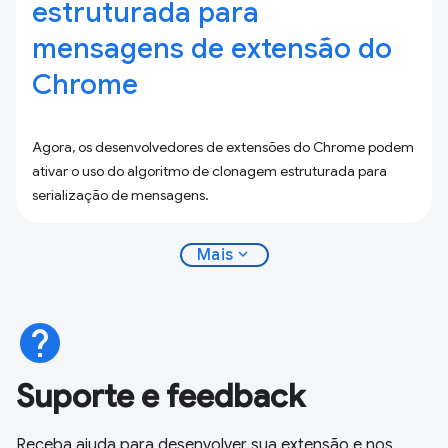
estruturada para
mensagens de extensão do
Chrome
Agora, os desenvolvedores de extensões do Chrome podem
ativar o uso do algoritmo de clonagem estruturada para
serialização de mensagens.
expand_more
Mais
help
Suporte e feedback
Receba ajuda para desenvolver sua extensão e nos