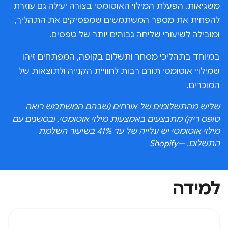
משגיאות. הפעלת המילוי האוטומטי בצורה יעילה גם עוזרת
להפחית את מספר המשתמשים שמפסיקים את התהליך,
ומובילה לשיעורי שליחה גבוהים יותר של טפסים.
במיוחד בתהליכי מסחר ותשלום בקופה, המפתחים זיהו
שמילויי אוטומטי תורם רבות לחוויית הקנייה ולתוצאות של
המוכרים.
שליש מהתשלומים של אורחים (שבהם המשתמש רואה
טופס ריק) מתבצעים באמצעות מילוי אוטומטי, ובסשנים עם
מילוי אוטומטי יש עלייה של עד 41% בשיעור השלמת
התשלום. —Shopify
למידה