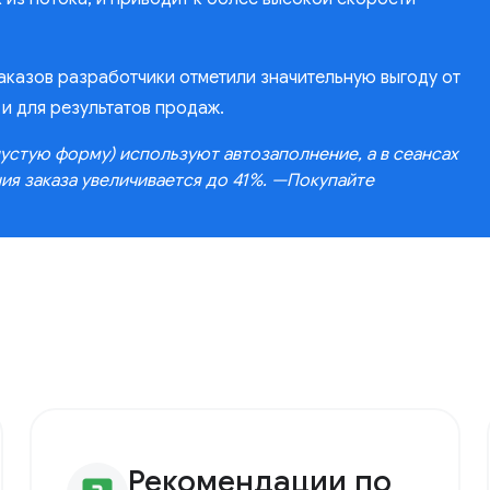
заказов разработчики отметили значительную выгоду от
 и для результатов продаж.
пустую форму) используют автозаполнение, а в сеансах
я заказа увеличивается до 41%. —Покупайте
Рекомендации по