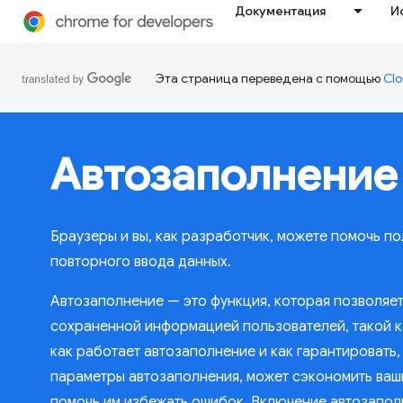
Документация
И
Эта страница переведена с помощью
Clo
Автозаполнение
Браузеры и вы, как разработчик, можете помочь п
повторного ввода данных.
Автозаполнение — это функция, которая позволяе
сохраненной информацией пользователей, такой ка
как работает автозаполнение и как гарантировать
параметры автозаполнения, может сэкономить ваши
помочь им избежать ошибок. Включение автозапол