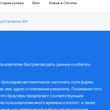
стории успеха
Блог
Новое в Chrome
ud Translation API
.
ользователям быстрее вводить данные и избегать
т браузерам автоматически заполнять поля формы
к имя, адрес и платежные реквизиты. Понимание того,
, что браузеры предлагают соответствующие
м пользователям много времени и хлопот, а также
нения для эффективной работы также помогает