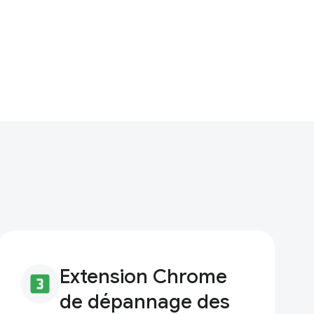
Extension Chrome
looks_3
de dépannage des