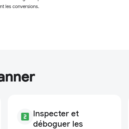
nt les conversions.
anner
Inspecter et
looks_two
déboguer les