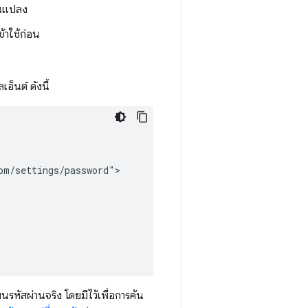
ยนแปลง
ข้าใช้ก่อน
อ็นต์ ดังนี้
m/settings/password">

รหัสผ่านจริง โดยมีไว้เพื่อการค้น