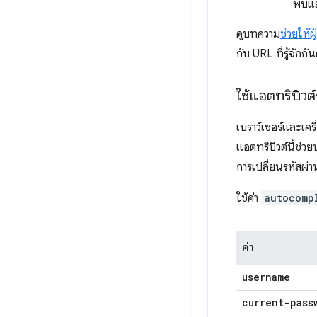
พบและ
ดูบทความ
ช่วยให้ผ
กับ URL ที่รู้จักก
ใช้แอตทริบิวต
เบราว์เซอร์และเคร
แอตทริบิวต์นี้ช่ว
การเปลี่ยนรหัสผ่าน
ใช้ค่า
autocomp
ค่า
username
current-pass