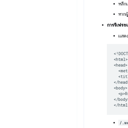
หลีกเ
หากผู
การรีเฟรช
แสดงห
<!DOCT
<html>

<head>

  <met
  <tit
</head>
<body>

  <p>R
</body>
/.w