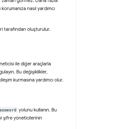
içbir zaman görmez. Daha fazla
rşı korumanıza nasıl yardımcı
leri tarafından oluşturulur.
ticisi ile diğer araçlarla
layın. Bu değişiklikler,
 etkileşim kurmasına yardımcı olur.
assword
yolunu kullanın. Bu
 şifre yöneticilerinin