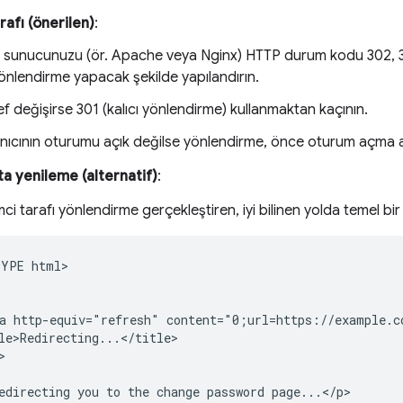
rafı (önerilen)
:
sunucunuzu (ör. Apache veya Nginx) HTTP durum kodu 302, 30
yönlendirme yapacak şekilde yapılandırın.
f değişirse 301 (kalıcı yönlendirme) kullanmaktan kaçının.
anıcının oturumu açık değilse yönlendirme, önce oturum açma ak
 yenileme (alternatif)
:
mci tarafı yönlendirme gerçekleştiren, iyi bilinen yolda temel b
YPE html>

a http-equiv="refresh" content="0;url=https://example.co
le>Redirecting...</title>



edirecting you to the change password page...</p>
