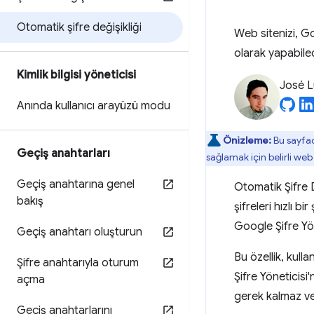
Otomatik şifre değişikliği
Web sitenizi, Goo
olarak yapabile
Kimlik bilgisi yöneticisi
José L
Anında kullanıcı arayüzü modu
Önizleme:
Bu sayfad
Geçiş anahtarları
sağlamak için belirli web
Geçiş anahtarına genel
Otomatik Şifre 
bakış
şifreleri hızlı b
Google Şifre Yön
Geçiş anahtarı oluşturun
Bu özellik, kull
Şifre anahtarıyla oturum
Şifre Yöneticis
açma
gerek kalmaz ve 
Geçiş anahtarlarını