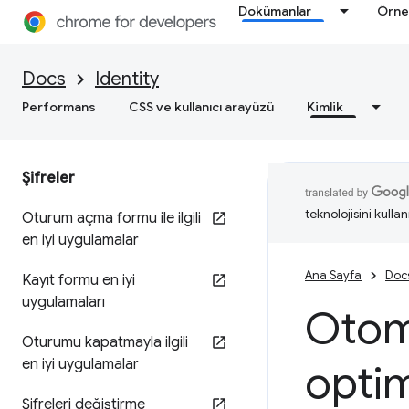
Dokümanlar
Örne
Docs
Identity
Performans
CSS ve kullanıcı arayüzü
Kimlik
Şifreler
teknolojisini kullan
Oturum açma formu ile ilgili
en iyi uygulamalar
Ana Sayfa
Doc
Kayıt formu en iyi
uygulamaları
Otoma
Oturumu kapatmayla ilgili
en iyi uygulamalar
opti
Şifreleri değiştirme