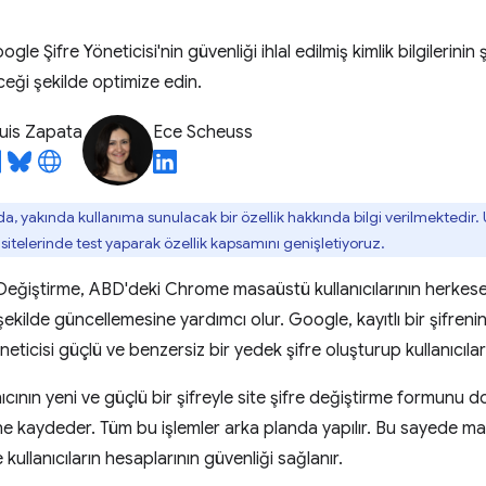
gle Şifre Yöneticisi'nin güvenliği ihlal edilmiş kimlik bilgilerinin 
ceği şekilde optimize edin.
uis Zapata
Ece Scheuss
a, yakında kullanıma sunulacak bir özellik hakkında bilgi verilmektedir.
 sitelerinde test yaparak özellik kapsamını genişletiyoruz.
Değiştirme, ABD'deki Chrome masaüstü kullanıcılarının herkese a
ir şekilde güncellemesine yardımcı olur. Google, kayıtlı bir şifreni
eticisi güçlü ve benzersiz bir yedek şifre oluşturup kullanıcıların
anıcının yeni ve güçlü bir şifreyle site şifre değiştirme formunu 
i'ne kaydeder. Tüm bu işlemler arka planda yapılır. Bu sayede 
kullanıcıların hesaplarının güvenliği sağlanır.