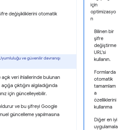
için
optimizasyo
şifre değişikliklerini otomatik
n
Bilinen bir
şifre
değiştirme
URL'si
 Uyumluluğu ve güvenilir davranışı
kullanın.
Formlarda
çık veri ihlallerinde bulunan
otomatik
n açığa çıktığını algıladığında
tamamlam
a
ız için güncelleyebilir.
özelliklerini
doldurur ve bu şifreyi Google
kullanma
manuel güncelleme yapılmasına
Diğer en iyi
uygulamala