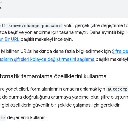


ell-known/change-password
yolu, gerçek şifre değiştirme f
zca keşif ve yönlendirme için tasarlanmıştır. Daha ayrıntılı bilgi 
en Bir URL
başlıklı makaleyi inceleyin.
 iyi bilinen URL'si hakkında daha fazla bilgi edinmek için
Şifre de
ıcıların şifreleri kolayca değiştirmesini sağlama
başlıklı makaleyi
tomatik tamamlama özelliklerini kullanma
ifre yöneticileri, form alanlarının amacını anlamak için
autocomp
k doldurma doğruluğunu artırmaya yardımcı olur, şifre oluşturm
gibi özelliklerin güvenilir bir şekilde çalışması için gereklidir.
te
değerlerini kullanın: