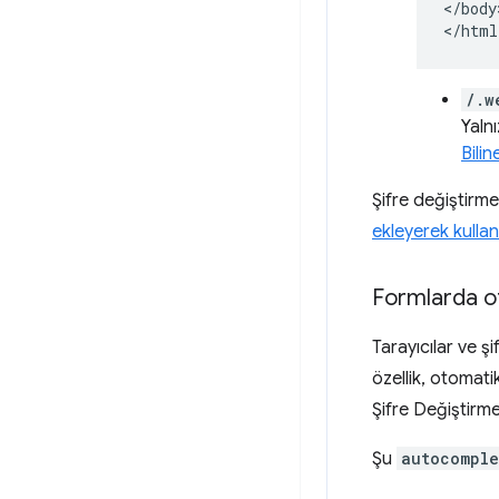
</body>
/.w
Yalnı
Bilin
Şifre değiştirme
ekleyerek kullan
Formlarda o
Tarayıcılar ve ş
özellik, otomati
Şifre Değiştirme 
Şu
autocomple