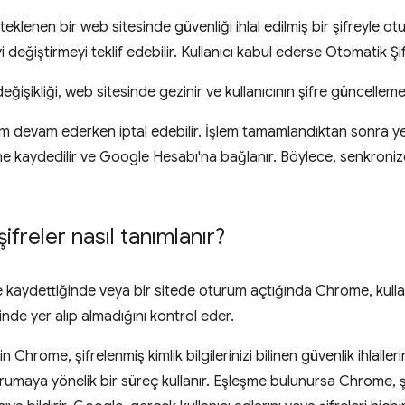
esteklenen bir web sitesinde güvenliği ihlal edilmiş bir şifreyle 
eyi değiştirmeyi teklif edebilir. Kullanıcı kabul ederse Otomatik Ş
eğişikliği, web sitesinde gezinir ve kullanıcının şifre güncellem
lem devam ederken iptal edebilir. İşlem tamamlandıktan sonra yen
i'ne kaydedilir ve Google Hesabı'na bağlanır. Böylece, senkroni
 şifreler nasıl tanımlanır?
fre kaydettiğinde veya bir sitede oturum açtığında Chrome, kulla
alinde yer alıp almadığını kontrol eder.
Chrome, şifrelenmiş kimlik bilgilerinizi bilinen güvenlik ihlallerin
korumaya yönelik bir süreç kullanır. Eşleşme bulunursa Chrome, şi