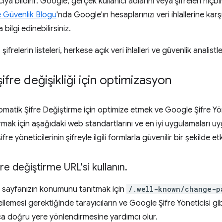
nıcıya bildirir. Google, gerçek kullanıcı adlarını veya şifreleri h
 Güvenlik Blogu
'nda Google'ın hesaplarınızı veri ihlallerine ka
bilgi edinebilirsiniz.
 şifrelerin listeleri, herkese açık veri ihlalleri ve güvenlik analist
ifre değişikliği için optimizasyon
matik Şifre Değiştirme için optimize etmek ve Google Şifre Yöne
mak için aşağıdaki web standartlarını ve en iyi uygulamaları uygu
şifre yöneticilerinin şifreyle ilgili formlarla güvenilir bir şekilde
ifre değiştirme URL'si kullanın
.
e sayfanızın konumunu tanıtmak için
/.well-known/change-p
llemesi gerektiğinde tarayıcıların ve Google Şifre Yöneticisi gibi
zlıca doğru yere yönlendirmesine yardımcı olur.