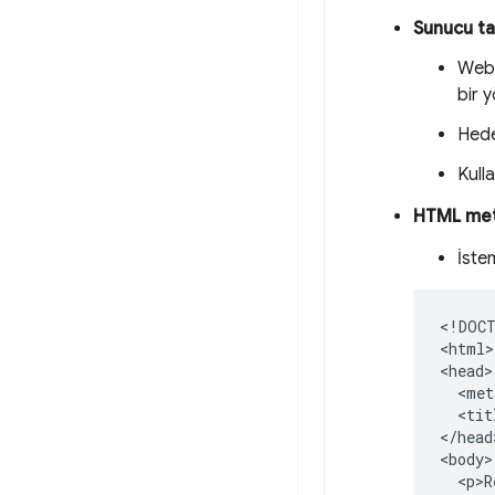
Sunucu ta
Web 
bir 
Hede
Kull
HTML meta
İste
<!DOCT
<html>

<head>

  <met
  <tit
</head>
<body>

  <p>R