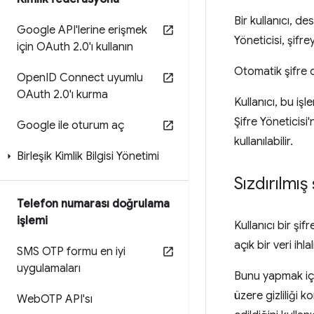
Bir kullanıcı, d
Google API'lerine erişmek
Yöneticisi, şifr
için OAuth 2
.
0'ı kullanın
Otomatik şifre d
Open
ID Connect uyumlu
OAuth 2
.
0'ı kurma
Kullanıcı, bu iş
Şifre Yöneticis
Google ile oturum aç
kullanılabilir.
Birleşik Kimlik Bilgisi Yönetimi
Sızdırılmış
Telefon numarası doğrulama
işlemi
Kullanıcı bir şi
açık bir veri ihl
SMS OTP formu en iyi
uygulamaları
Bunu yapmak için 
üzere gizliliği 
Web
OTP API'sı