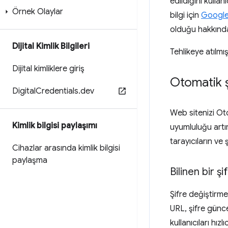
edildiğini kulla
Örnek Olaylar
bilgi için
Google
olduğu hakkında 
Dijital Kimlik Bilgileri
Tehlikeye atılmış
Dijital kimliklere giriş
Otomatik ş
Digital
Credentials
.
dev
Web sitenizi Oto
Kimlik bilgisi paylaşımı
uyumluluğu artır
tarayıcıların ve 
Cihazlar arasında kimlik bilgisi
paylaşma
Bilinen bir ş
Şifre değiştirm
URL, şifre günce
kullanıcıları hı