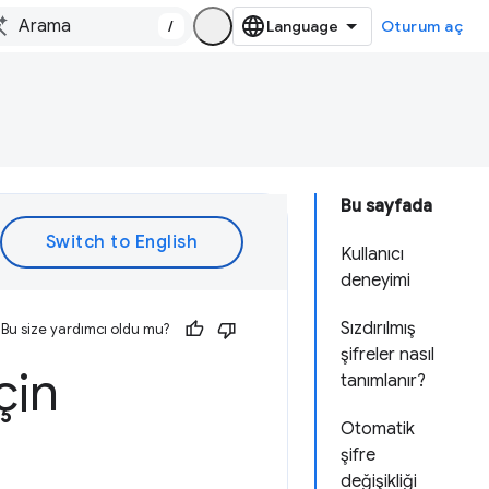
/
Oturum aç
Bu sayfada
Kullanıcı
deneyimi
Sızdırılmış
Bu size yardımcı oldu mu?
şifreler nasıl
çin
tanımlanır?
Otomatik
şifre
değişikliği