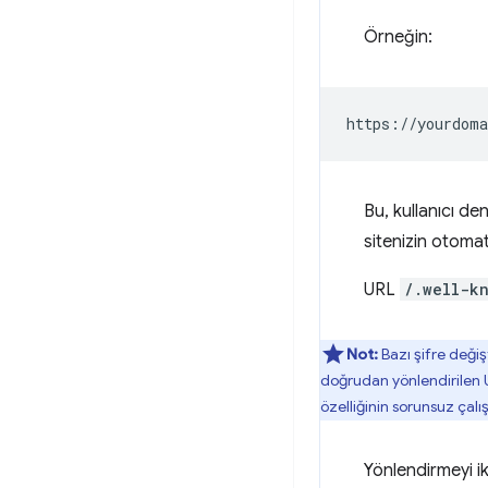
Örneğin:
Bu, kullanıcı de
sitenizin otomati
URL
/.well-k
Not:
Bazı şifre değiş
doğrudan yönlendirilen 
özelliğinin sorunsuz çal
Yönlendirmeyi iki