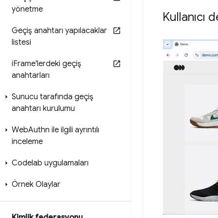
yönetme
Kullanıcı 
Geçiş anahtarı yapılacaklar
listesi
i
Frame'lerdeki geçiş
anahtarları
Sunucu tarafında geçiş
anahtarı kurulumu
Web
Authn ile ilgili ayrıntılı
inceleme
Codelab uygulamaları
Örnek Olaylar
Kimlik federasyonu