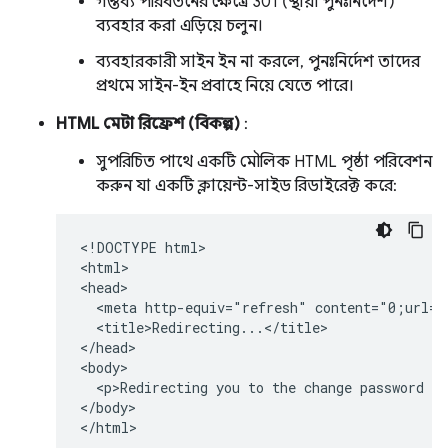
গন্তব্য পরিবর্তনের ক্ষেত্রে 301 (স্থায়ী পুনঃনির্দেশ)
ব্যবহার করা এড়িয়ে চলুন।
ব্যবহারকারী সাইন ইন না করলে, পুনঃনির্দেশ তাদের
প্রথমে সাইন-ইন প্রবাহে নিয়ে যেতে পারে।
HTML মেটা রিফ্রেশ (বিকল্প)
:
সুপরিচিত পাথে একটি মৌলিক HTML পৃষ্ঠা পরিবেশন
করুন যা একটি ক্লায়েন্ট-সাইড রিডাইরেক্ট করে:
<!DOCTYPE html>

<html>

<head>

  <meta http-equiv="refresh" content="0;url=h
  <title>Redirecting...</title>

</head>

<body>

  <p>Redirecting you to the change password pa
</body>
