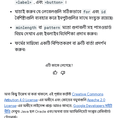
<label>
, এবং
<button>
।
যাচাই করুন যে লেবেলগুলি সঠিকভাবে
for
এবং
id
বৈশিষ্ট্যগুলি ব্যবহার করে ইনপুটগুলির সাথে সংযুক্ত রয়েছে৷
minlength
বা
pattern
মতো গুণাবলী সহ পাসওয়ার্ড
নিয়ম দেখান এবং ইনলাইন নির্দেশিকা প্রদান করুন।
ফর্মের সান্নিধ্যে একটি নিশ্চিতকরণ বা ত্রুটি বার্তা প্রদর্শন
করুন৷
এটি কাজে লেগেছে?
অন্য কিছু উল্লেখ না করা থাকলে, এই পৃষ্ঠার কন্টেন্ট
Creative Commons
Attribution 4.0 License
-এর অধীনে এবং কোডের নমুনাগুলি
Apache 2.0
License
-এর অধীনে লাইসেন্স প্রাপ্ত। আরও জানতে,
Google Developers সাইট
নীতি
দেখুন। Java হল Oracle এবং/অথবা তার অ্যাফিলিয়েট সংস্থার রেজিস্টার্ড
ট্রেডমার্ক।