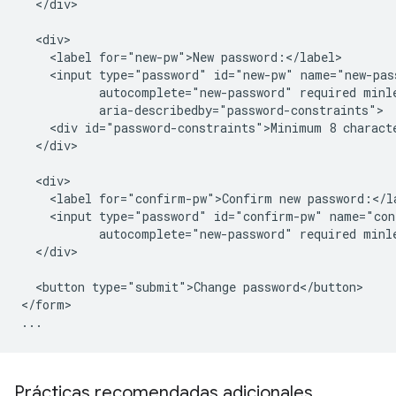
  </div>

  <div>

    <label for="new-pw">New password:</label>

    <input type="password" id="new-pw" name="new-pass
           autocomplete="new-password" required minle
           aria-describedby="password-constraints">

    <div id="password-constraints">Minimum 8 characte
  </div>

  <div>

    <label for="confirm-pw">Confirm new password:</la
    <input type="password" id="confirm-pw" name="con
           autocomplete="new-password" required minle
  </div>

  <button type="submit">Change password</button>

</form>

Prácticas recomendadas adicionales