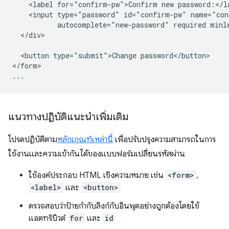
    <label for="confirm-pw">Confirm new password:</la
    <input type="password" id="confirm-pw" name="con
           autocomplete="new-password" required minle
  </div>

  <button type="submit">Change password</button>

</form>

แนวทางปฏิบัติแนะนำเพิ่มเติม
โปรดปฏิบัติตาม
หลักเกณฑ์เหล่านี้
เพื่อปรับปรุงความสามารถในการ
ใช้งานและความเข้ากันได้ของแบบฟอร์มเปลี่ยนรหัสผ่าน
ใช้องค์ประกอบ HTML เชิงความหมาย เช่น
<form>
,
<label>
และ
<button>
ตรวจสอบว่าป้ายกำกับลิงก์กับอินพุตอย่างถูกต้องโดยใช้
แอตทริบิวต์
for
และ
id