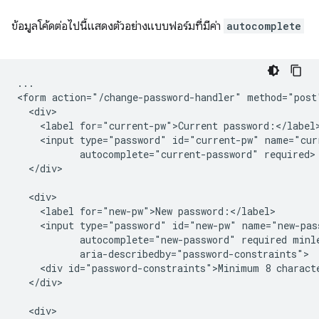
ข้อมูลโค้ดต่อไปนี้แสดงตัวอย่างแบบฟอร์มที่มีค่า
autocomplete
...

<form action="/change-password-handler" method="post"
  <div>

    <label for="current-pw">Current password:</label>
    <input type="password" id="current-pw" name="curr
           autocomplete="current-password" required>

  </div>

  <div>

    <label for="new-pw">New password:</label>

    <input type="password" id="new-pw" name="new-pass
           autocomplete="new-password" required minle
           aria-describedby="password-constraints">

    <div id="password-constraints">Minimum 8 characte
  </div>

  <div>
