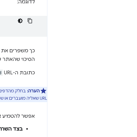
לדוגמה:
כך משפרים את ח
הסיכוי שהאתר של
כתובת ה-URL‏
d
הערה:
בחלק מהדפים ל
URL שאליה מועברים או שימוש בקטע של כתובת URL כדי לחשוף את טופס הסיסמה, עוזרים לתכונה 'שינוי סיסמה אוטומטי' לפעול בצורה חלקה.
אפשר להטמיע א
בצד השרת 