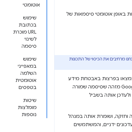
אוטומטי
 של האתר כדי שמנהל הסיסמאות של Google יוכל לשנות באופן אוטומטי סיסמאות של
שימוש
בכתובת
URL מוכרת
לשינוי
סיסמה
נו מרחיבים את הכיסוי של התכונות
שימוש
במאפייני
השלמה
שנמצאו בפרצות באבטחת מידע
אוטומטית
שפורסמו לציבור. התכונה זמינה למשתמשי Chrome במחשבים בארה"ב. כש-Google מזהה שסיסמה שמורה
בטפסים
דית במקומה ולעדכן אותה בשביל
שיטות
מומלצות
נוספות
וחזקה, ושומרת אותה במנהל
לבצע עדכונים ידניים, והמשתמשים