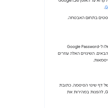
אף פעם לא רואה שמות משתמשים או סיסמאות בפועל. לפרטים נוספים, אפשר לקרוא על האופן שבו Google
.
ליסטים בתחום האבטחה.
כדי לבצע אופטימיזציה של האתר לשינוי סיסמה אוטומטי ולשפר את התאימות שלו ל-Google Password
 הבאים. השינויים האלה עוזרים
יסמאות.
ל דף שינוי הסיסמה. כתובת
ה-URL הזו עוזרת לדפדפנים ולמנהלי סיסמאות, כמו מנהל הסיסמאות של Google, להפנות במהירות את