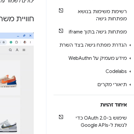
יכולים לשמור ע
רשימת משימות בנושא
חוויית מש
מפתחות גישה
מפתחות גישה בתוך iframe
הגדרת מפתח גישה בצד השרת
מידע מעמיק על Web
Authn
Codelabs
תיאורי מקרים
איחוד זהויות
שימוש ב-OAuth 2
.
0 כדי
לגשת ל-Google APIs