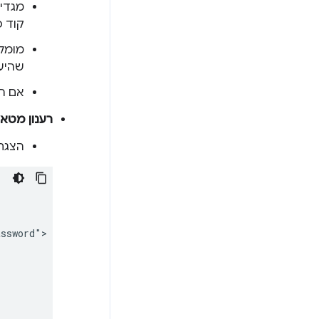
קוד סטטוס TTP
שהיע
אם המ
רענון מטא של HTML 
הצגת דף HTML בסיסי בנתיב ה
ssword">
