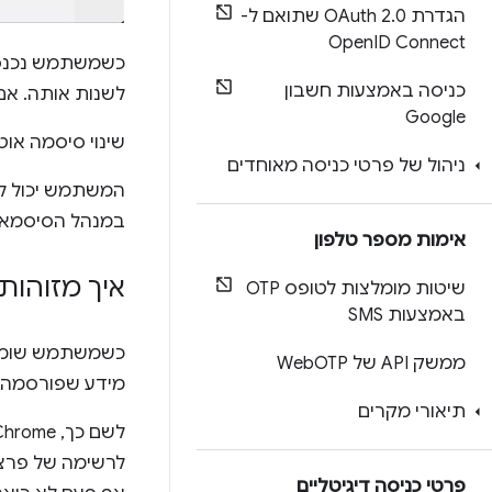
הגדרת OAuth 2
.
0 שתואם ל-
Open
ID Connect
כניסה באמצעות חשבון
לשנות אותה. אם
Google
שינוי סיסמה או
ניהול של פרטי כניסה מאוחדים
המשתמש יכול ל
במנהל הסיסמאות של Google ומקושרת לחשבון Google, כך שהיא זמינה
אימות מספר טלפון
איך מזוהות
שיטות מומלצות לטופס OTP
באמצעות SMS
ממשק API של Web
OTP
מידע שפורסמה ל
תיאורי מקרים
פרטי כניסה דיגיטליים