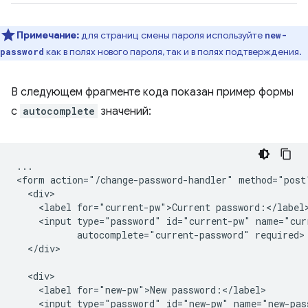
Примечание:
для страниц смены пароля используйте
new-
как в полях нового пароля, так и в полях подтверждения.
password
В следующем фрагменте кода показан пример формы
с
autocomplete
значений:
...

<form action="/change-password-handler" method="post"
  <div>

    <label for="current-pw">Current password:</label>
    <input type="password" id="current-pw" name="curr
           autocomplete="current-password" required>

  </div>

  <div>

    <label for="new-pw">New password:</label>

    <input type="password" id="new-pw" name="new-pass