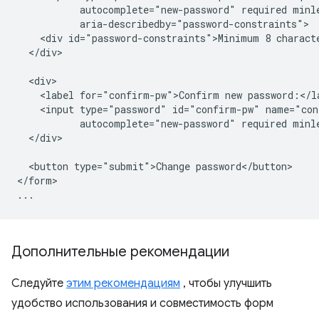
           autocomplete="new-password" required minle
           aria-describedby="password-constraints">

    <div id="password-constraints">Minimum 8 characte
  </div>

  <div>

    <label for="confirm-pw">Confirm new password:</la
    <input type="password" id="confirm-pw" name="con
           autocomplete="new-password" required minle
  </div>

  <button type="submit">Change password</button>

</form>

Дополнительные рекомендации
Следуйте
этим рекомендациям
, чтобы улучшить
удобство использования и совместимость форм