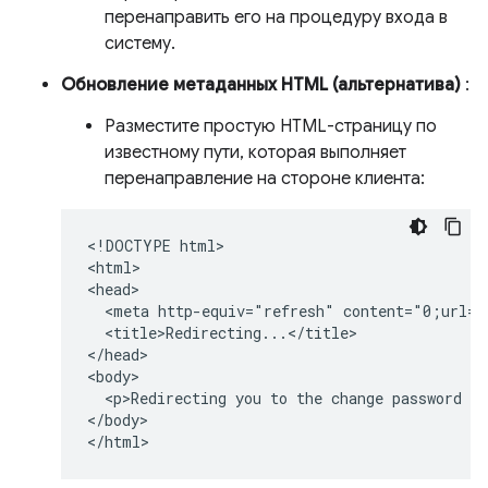
перенаправить его на процедуру входа в
систему.
Обновление метаданных HTML (альтернатива)
:
Разместите простую HTML-страницу по
известному пути, которая выполняет
перенаправление на стороне клиента:
<!DOCTYPE html>

<html>

<head>

  <meta http-equiv="refresh" content="0;url=h
  <title>Redirecting...</title>

</head>

<body>

  <p>Redirecting you to the change password pa
</body>
