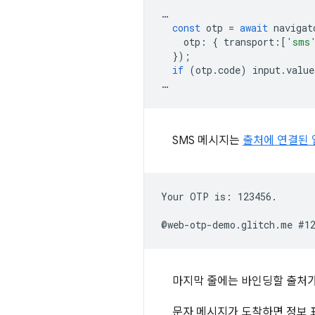
…
const
otp
=
await
navigat
otp
:
{
transport
:
[
'sms
});
if
(
otp
.
code
)
input
.
value
…
SMS 메시지는
출처에 연결된 
Your OTP is: 123456.

마지막 줄에는 바인딩할 출처
문자 메시지가 도착하면 정보