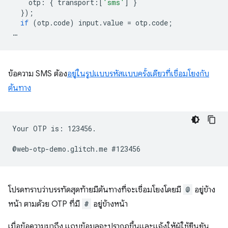
otp
:
{
transport
:
[
'sms'
]
}
});
if
(
otp
.
code
)
input
.
value
=
otp
.
code
;
…
ข้อความ SMS ต้อง
อยู่ในรูปแบบรหัสแบบครั้งเดียวที่เชื่อมโยงกับ
ต้นทาง
Your OTP is: 123456.

โปรดทราบว่าบรรทัดสุดท้ายมีต้นทางที่จะเชื่อมโยงโดยมี
@
อยู่ข้าง
หน้า ตามด้วย OTP ที่มี
#
อยู่ข้างหน้า
เมื่อข้อความมาถึง แถบข้อมูลจะปรากฏขึ้นและแจ้งให้ผู้ใช้ยืนยัน