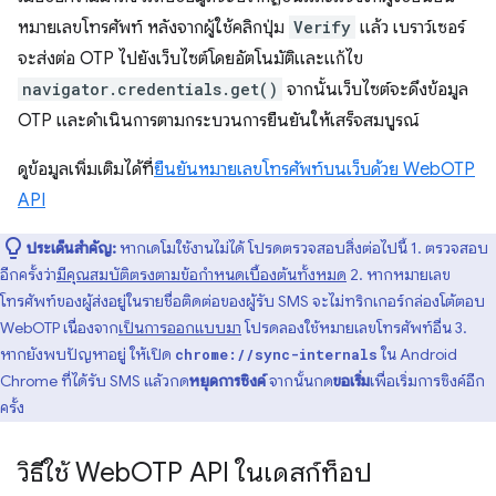
หมายเลขโทรศัพท์ หลังจากผู้ใช้คลิกปุ่ม
Verify
แล้ว เบราว์เซอร์
จะส่งต่อ OTP ไปยังเว็บไซต์โดยอัตโนมัติและแก้ไข
navigator.credentials.get()
จากนั้นเว็บไซต์จะดึงข้อมูล
OTP และดำเนินการตามกระบวนการยืนยันให้เสร็จสมบูรณ์
ดูข้อมูลเพิ่มเติมได้ที่
ยืนยันหมายเลขโทรศัพท์บนเว็บด้วย WebOTP
API
ประเด็นสำคัญ:
หากเดโมใช้งานไม่ได้ โปรดตรวจสอบสิ่งต่อไปนี้ 1. ตรวจสอบ
อีกครั้งว่า
มีคุณสมบัติตรงตามข้อกําหนดเบื้องต้นทั้งหมด
2. หากหมายเลข
โทรศัพท์ของผู้ส่งอยู่ในรายชื่อติดต่อของผู้รับ SMS จะไม่ทริกเกอร์กล่องโต้ตอบ
WebOTP เนื่องจาก
เป็นการออกแบบมา
โปรดลองใช้หมายเลขโทรศัพท์อื่น 3.
หากยังพบปัญหาอยู่ ให้เปิด
ใน Android
chrome://sync-internals
Chrome ที่ได้รับ SMS แล้วกด
หยุดการซิงค์
จากนั้นกด
ขอเริ่ม
เพื่อเริ่มการซิงค์อีก
ครั้ง
วิธีใช้ Web
OTP API ในเดสก์ท็อป