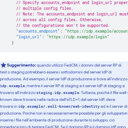
// Specify accounts_endpoint and login_url proper
// multiple config files.
// Note: The accounts_endpoint and login_url mus
// across all config files. Otherwise,
// the configurations won't be supported.
"accounts_endpoint"
:
"https://idp.example/accoun
"login_url"
:
"https://idp.example/login"
}
Suggerimento:
quando utilizzi FedCM, i domini del server RP di
test o staging potrebbero essere i sottodomini del server IdP di
produzione. Ad esempio, il server IdP di produzione si trova all'indirizzo
, mentre il server RP di staging e il server IdP di staging si
idp.example
trovano all'indirizzo
. Tuttavia, poiché il file well-
staging.idp.example
known deve trovarsi nella radice dell'eTLD+1 del server IdP, deve
trovarsi in
ed è il server di
idp.example/.well-known/web-identity
produzione. Poiché non è necessariamente possibile per gli sviluppatori
inserire i file nell'ambiente di produzione durante lo sviluppo, ciò
impedisce loro di testare FedCM. Se il dominio RP e il dominio IdP sono