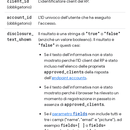
client
_
id
L'identificatore client del RP.
(obbligatorio)
account
_
id
L'ID univoco dell'utente che ha eseguito
(obbligatorio)
l'accesso.
disclosure
_
"true"
"false"
Il risultato è una stringa di
o
text
_
shown
(anziché un valore booleano). Il risultato è
"false"
in questi casi:
Se il testo dell'informativa non è stato
mostrato perché l'ID client del RP è stato
incluso nell'elenco delle proprietà
approved_clients
della risposta
dell'
endpoint accounts
.
Se il testo dell'informativa non è stato
mostrato perché il browser ha rilevato un
momento di registrazione in passato in
approved_clients
assenza di
.
fields
Se il
parametro
non include tutti e
tre i campi ("name", "email" e "picture"), ad
fields=[ ]
fields=
esempio
o