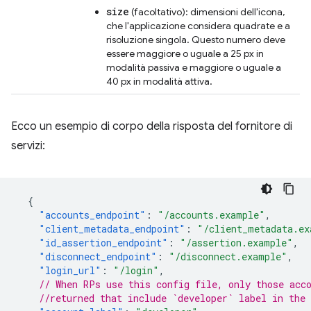
size
(facoltativo): dimensioni dell'icona,
che l'applicazione considera quadrate e a
risoluzione singola. Questo numero deve
essere maggiore o uguale a 25 px in
modalità passiva e maggiore o uguale a
40 px in modalità attiva.
Ecco un esempio di corpo della risposta del fornitore di
servizi:
{
"accounts_endpoint"
:
"/accounts.example"
,
"client_metadata_endpoint"
:
"/client_metadata.ex
"id_assertion_endpoint"
:
"/assertion.example"
,
"disconnect_endpoint"
:
"/disconnect.example"
,
"login_url"
:
"/login"
,
// When RPs use this config file, only those acc
//returned that include `developer` label in the 