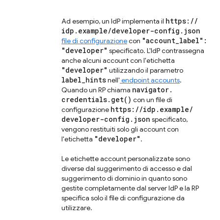
https:
/
/
Ad esempio, un IdP implementa il
idp
.
example
/
developer-config
.
json
"account
_
label":
file di configurazione
con
"developer"
specificato. L'IdP contrassegna
anche alcuni account con l'etichetta
"developer"
utilizzando il parametro
label
_
hints
nell'
endpoint accounts
.
navigator
.
Quando un RP chiama
credentials
.
get(
)
con un file di
https:
/
/
idp
.
example
/
configurazione
developer-config
.
json
specificato,
vengono restituiti solo gli account con
"developer"
l'etichetta
.
Le etichette account personalizzate sono
diverse dal suggerimento di accesso e dal
suggerimento di dominio in quanto sono
gestite completamente dal server IdP e la RP
specifica solo il file di configurazione da
utilizzare.