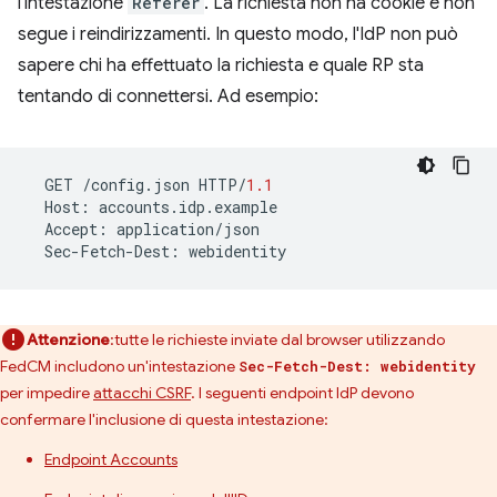
l'intestazione
Referer
. La richiesta non ha cookie e non
segue i reindirizzamenti. In questo modo, l'IdP non può
sapere chi ha effettuato la richiesta e quale RP sta
tentando di connettersi. Ad esempio:
GET
/
config
.
json
HTTP
/
1.1
Host
:
accounts
.
idp
.
example
Accept
:
application
/
json
Sec
-
Fetch
-
Dest
:
webidentity
Attenzione
:tutte le richieste inviate dal browser utilizzando
FedCM includono un'intestazione
Sec-Fetch-Dest: webidentity
per impedire
attacchi CSRF
. I seguenti endpoint IdP devono
confermare l'inclusione di questa intestazione:
Endpoint Accounts