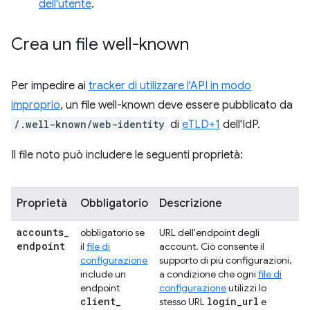
dell'utente
.
Crea un file well-known
Per impedire ai
tracker di utilizzare l'API in modo
improprio
, un file well-known deve essere pubblicato da
/.well-known/web-identity
di
eTLD+1
dell'IdP.
Il file noto può includere le seguenti proprietà:
Proprietà
Obbligatorio
Descrizione
accounts
_
obbligatorio se
URL dell'endpoint degli
endpoint
il
file di
account. Ciò consente il
configurazione
supporto di più configurazioni,
include un
a condizione che ogni
file di
endpoint
configurazione
utilizzi lo
client
_
login
_
url
stesso URL
e