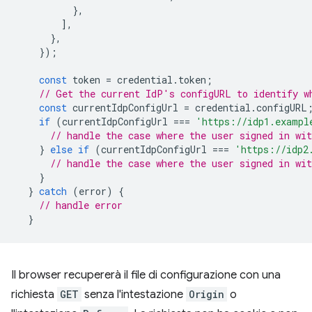
},
],
},
});
const
token
=
credential
.
token
;
// Get the current IdP's configURL to identify w
const
currentIdpConfigUrl
=
credential
.
configURL
if
(
currentIdpConfigUrl
===
'https://idp1.exampl
// handle the case where the user signed in wit
}
else
if
(
currentIdpConfigUrl
===
'https://idp2
// handle the case where the user signed in wit
}
}
catch
(
error
)
{
// handle error
}
Il browser recupererà il file di configurazione con una
richiesta
GET
senza l'intestazione
Origin
o