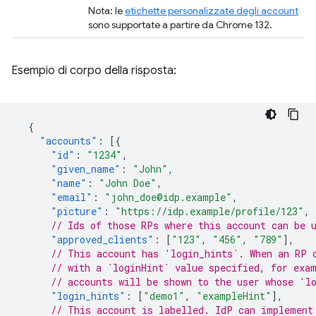
Nota: le
etichette personalizzate degli account
sono supportate a partire da Chrome 132.
Esempio di corpo della risposta:
{
"accounts"
:
[{
"id"
:
"1234"
,
"given_name"
:
"John"
,
"name"
:
"John Doe"
,
"email"
:
"john_doe@idp.example"
,
"picture"
:
"https://idp.example/profile/123"
,
// Ids of those RPs where this account can be 
"approved_clients"
:
[
"123"
,
"456"
,
"789"
],
// This account has 'login_hints`. When an RP 
// with a `loginHint` value specified, for exa
// accounts will be shown to the user whose 'l
"login_hints"
:
[
"demo1"
,
"exampleHint"
],
// This account is labelled. IdP can implement