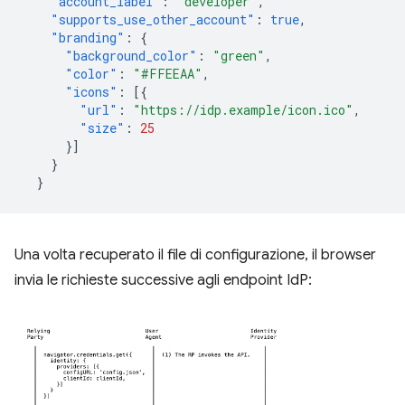
"account_label"
:
"developer"
,
"supports_use_other_account"
:
true
,
"branding"
:
{
"background_color"
:
"green"
,
"color"
:
"#FFEEAA"
,
"icons"
:
[{
"url"
:
"https://idp.example/icon.ico"
,
"size"
:
25
}]
}
}
Una volta recuperato il file di configurazione, il browser
invia le richieste successive agli endpoint IdP: