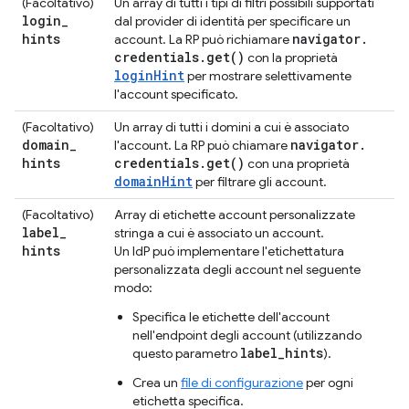
(Facoltativo)
Un array di tutti i tipi di filtri possibili supportati
login
_
dal provider di identità per specificare un
hints
navigator
.
account. La RP può richiamare
credentials
.
get(
)
con la proprietà
loginHint
per mostrare selettivamente
l'account specificato.
(Facoltativo)
Un array di tutti i domini a cui è associato
domain
_
navigator
.
l'account. La RP può chiamare
hints
credentials
.
get(
)
con una proprietà
domainHint
per filtrare gli account.
(Facoltativo)
Array di etichette account personalizzate
label
_
stringa a cui è associato un account.
hints
Un IdP può implementare l'etichettatura
personalizzata degli account nel seguente
modo:
Specifica le etichette dell'account
nell'endpoint degli account (utilizzando
label_hints
questo parametro
).
Crea un
file di configurazione
per ogni
etichetta specifica.