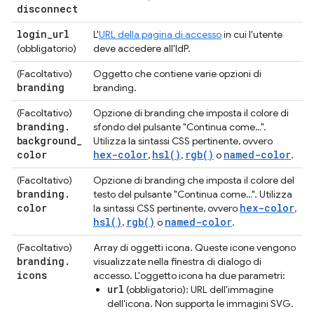
disconnect
login
_
url
L'
URL della pagina di accesso
in cui l'utente
(obbligatorio)
deve accedere all'IdP.
(Facoltativo)
Oggetto che contiene varie opzioni di
branding
branding.
(Facoltativo)
Opzione di branding che imposta il colore di
branding
.
sfondo del pulsante "Continua come…".
background
_
Utilizza la sintassi CSS pertinente, ovvero
color
hex-color
hsl()
rgb()
named-color
,
,
o
.
(Facoltativo)
Opzione di branding che imposta il colore del
branding
.
testo del pulsante "Continua come…". Utilizza
color
hex-color
la sintassi CSS pertinente, ovvero
,
hsl()
rgb()
named-color
,
o
.
(Facoltativo)
Array di oggetti icona. Queste icone vengono
branding
.
visualizzate nella finestra di dialogo di
icons
accesso. L'oggetto icona ha due parametri:
url
(obbligatorio): URL dell'immagine
dell'icona. Non supporta le immagini SVG.