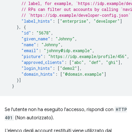
// label, for example, `https://idp.example/de
// RPs can filter out accounts by calling `nav
// `https://idp.example/developer-config.json`
"label_hints"
:
[
"enterprise"
,
"developer"
]
},
{
"id"
:
"5678"
,
"given_name"
:
"Johnny"
,
"name"
:
"Johnny"
,
"email"
:
"johnny@idp.example"
,
"picture"
:
"https://idp.example/profile/456"
,
"approved_clients"
:
[
"abc"
,
"def"
,
"ghi"
],
"login_hints"
:
[
"demo2"
],
"domain_hints"
:
[
"@domain.example"
]
}]
}
Se l'utente non ha eseguito l'accesso, rispondi con
HTTP
401
(Non autorizzato).
L'elenco degli account restituiti viene utilizzato dal