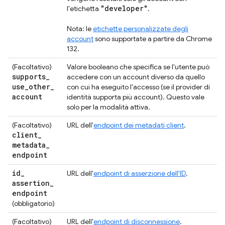
"developer"
l'etichetta
.
Nota: le
etichette personalizzate degli
account
sono supportate a partire da Chrome
132.
(Facoltativo)
Valore booleano che specifica se l'utente può
supports
_
accedere con un account diverso da quello
use
_
other
_
con cui ha eseguito l'accesso (se il provider di
account
identità supporta più account). Questo vale
solo per la modalità attiva.
(Facoltativo)
URL dell'
endpoint dei metadati client
.
client
_
metadata
_
endpoint
id
_
URL dell'
endpoint di asserzione dell'ID
.
assertion
_
endpoint
(obbligatorio)
(Facoltativo)
URL dell'
endpoint di disconnessione
.