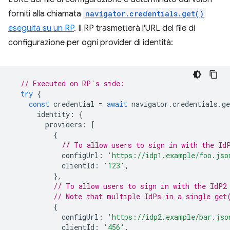
forniti alla chiamata
navigator.credentials.get()
eseguita su un RP
. Il RP trasmetterà l'URL del file di
configurazione per ogni provider di identità:
// Executed on RP's side:
try
{
const
credential
=
await
navigator
.
credentials
.
ge
identity
:
{
providers
:
[
{
// To allow users to sign in with the Id
configUrl
:
'https://idp1.example/foo.jso
clientId
:
'123'
,
},
// To allow users to sign in with the IdP2
// Note that multiple IdPs in a single get
{
configUrl
:
'https://idp2.example/bar.jso
clientId
:
'456'
,