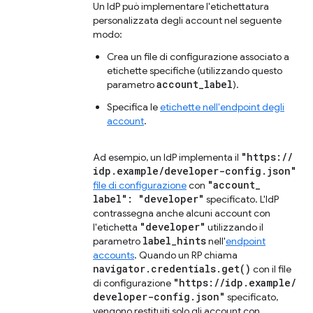
Un IdP può implementare l'etichettatura
personalizzata degli account nel seguente
modo:
Crea un file di configurazione associato a
etichette specifiche (utilizzando questo
account_label
parametro
).
Specifica le
etichette nell'endpoint degli
account
.
"https:
/
/
Ad esempio, un IdP implementa il
idp
.
example
/
developer-config
.
json"
"account
_
file di configurazione
con
label": "developer"
specificato. L'IdP
contrassegna anche alcuni account con
"developer"
l'etichetta
utilizzando il
label
_
hints
parametro
nell'
endpoint
accounts
. Quando un RP chiama
navigator
.
credentials
.
get(
)
con il file
"https:
/
/
idp
.
example
/
di configurazione
developer-config
.
json"
specificato,
vengono restituiti solo gli account con