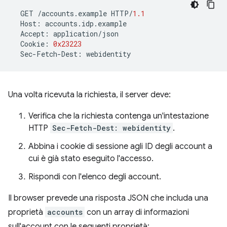
GET
/
accounts
.
example
HTTP
/
1.1
Host
:
accounts
.
idp
.
example
Accept
:
application
/
json
Cookie
:
0x23223
Sec
-
Fetch
-
Dest
:
webidentity
Una volta ricevuta la richiesta, il server deve:
Verifica che la richiesta contenga un'intestazione
HTTP
Sec-Fetch-Dest: webidentity
.
Abbina i cookie di sessione agli ID degli account a
cui è già stato eseguito l'accesso.
Rispondi con l'elenco degli account.
Il browser prevede una risposta JSON che includa una
proprietà
accounts
con un array di informazioni
sull'account con le seguenti proprietà: