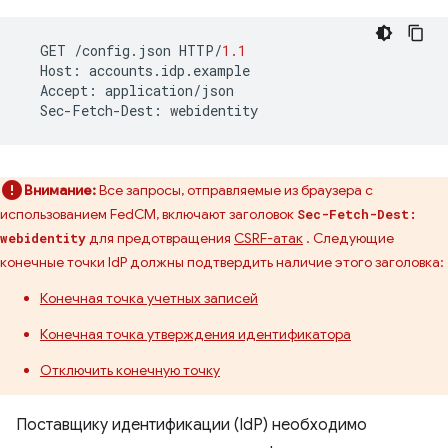
GET
/
config
.
json
HTTP
/
1.1
Host
:
accounts
.
idp
.
example
Accept
:
application
/
json
Sec
-
Fetch
-
Dest
:
webidentity
Внимание:
Все запросы, отправляемые из браузера с
использованием FedCM, включают заголовок
Sec-Fetch-Dest:
для предотвращения
CSRF-атак
. Следующие
webidentity
конечные точки IdP должны подтвердить наличие этого заголовка:
Конечная точка учетных записей
Конечная точка утверждения идентификатора
Отключить конечную точку
Поставщику идентификации (IdP) необходимо