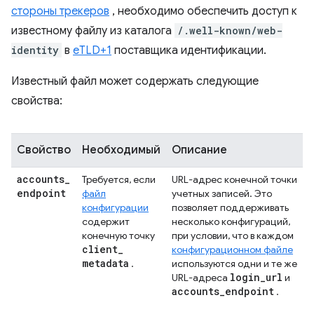
стороны трекеров
, необходимо обеспечить доступ к
известному файлу из каталога
/.well-known/web-
identity
в
eTLD+1
поставщика идентификации.
Известный файл может содержать следующие
свойства:
Свойство
Необходимый
Описание
accounts
_
Требуется, если
URL-адрес конечной точки
endpoint
файл
учетных записей. Это
конфигурации
позволяет поддерживать
содержит
несколько конфигураций,
конечную точку
при условии, что в каждом
client
_
конфигурационном файле
metadata
.
используются одни и те же
login
_
url
URL-адреса
и
accounts
_
endpoint
.