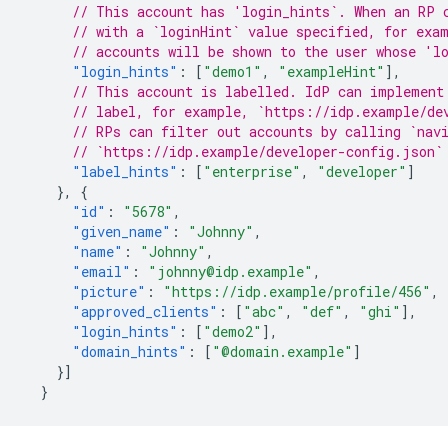
// This account has 'login_hints`. When an RP 
// with a `loginHint` value specified, for exa
// accounts will be shown to the user whose 'l
"login_hints"
:
[
"demo1"
,
"exampleHint"
],
// This account is labelled. IdP can implement
// label, for example, `https://idp.example/de
// RPs can filter out accounts by calling `nav
// `https://idp.example/developer-config.json`
"label_hints"
:
[
"enterprise"
,
"developer"
]
},
{
"id"
:
"5678"
,
"given_name"
:
"Johnny"
,
"name"
:
"Johnny"
,
"email"
:
"johnny@idp.example"
,
"picture"
:
"https://idp.example/profile/456"
,
"approved_clients"
:
[
"abc"
,
"def"
,
"ghi"
],
"login_hints"
:
[
"demo2"
],
"domain_hints"
:
[
"@domain.example"
]
}]
}