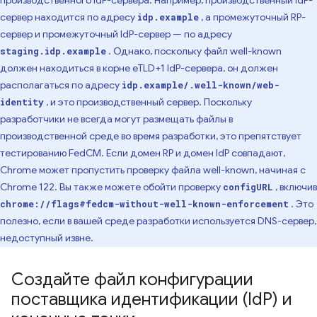
производственного IdP-сервера. Например, производственный IdP-
сервер находится по адресу
, а промежуточный RP-
idp.example
сервер и промежуточный IdP-сервер — по адресу
. Однако, поскольку файл well-known
staging.idp.example
должен находиться в корне eTLD+1 IdP-сервера, он должен
располагаться по адресу
idp.example/.well-known/web-
, и это производственный сервер. Поскольку
identity
разработчики не всегда могут размещать файлы в
производственной среде во время разработки, это препятствует
тестированию FedCM. Если домен RP и домен IdP совпадают,
Chrome может пропустить проверку файла well-known, начиная с
Chrome 122. Вы также можете обойти проверку
, включив
configURL
. Это
chrome://flags#fedcm-without-well-known-enforcement
полезно, если в вашей среде разработки используется DNS-сервер,
недоступный извне.
Создайте файл конфигурации
поставщика идентификации (Id
P) и