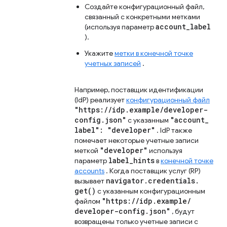
Создайте конфигурационный файл,
связанный с конкретными метками
account_label
(используя параметр
).
Укажите
метки в конечной точке
учетных записей
.
Например, поставщик идентификации
(IdP) реализует
конфигурационный файл
"https:
/
/
idp
.
example
/
developer-
config
.
json"
"account
_
с указанным
label": "developer"
. IdP также
помечает некоторые учетные записи
"developer"
меткой
используя
label
_
hints
параметр
в
конечной точке
accounts
. Когда поставщик услуг (RP)
navigator
.
credentials
.
вызывает
get(
)
с указанным конфигурационным
"https:
/
/
idp
.
example
/
файлом
developer-config
.
json"
, будут
возвращены только учетные записи с