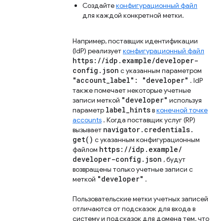
Создайте
конфигурационный файл
для каждой конкретной метки.
Например, поставщик идентификации
(IdP) реализует
конфигурационный файл
https:
/
/
idp
.
example
/
developer-
config
.
json
с указанным параметром
"account
_
label": "developer"
. IdP
также помечает некоторые учетные
"developer"
записи меткой
используя
label
_
hints
параметр
в
конечной точке
accounts
. Когда поставщик услуг (RP)
navigator
.
credentials
.
вызывает
get(
)
с указанным конфигурационным
https:
/
/
idp
.
example
/
файлом
developer-config
.
json
, будут
возвращены только учетные записи с
"developer"
меткой
.
Пользовательские метки учетных записей
отличаются от подсказок для входа в
систему и подсказок для домена тем, что