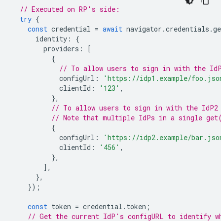
// Executed on RP's side:
try
{
const
credential
=
await
navigator
.
credentials
.
ge
identity
:
{
providers
:
[
{
// To allow users to sign in with the Id
configUrl
:
'https://idp1.example/foo.jso
clientId
:
'123'
,
},
// To allow users to sign in with the IdP2
// Note that multiple IdPs in a single get
{
configUrl
:
'https://idp2.example/bar.jso
clientId
:
'456'
,
},
],
},
});
const
token
=
credential
.
token
;
// Get the current IdP's configURL to identify w