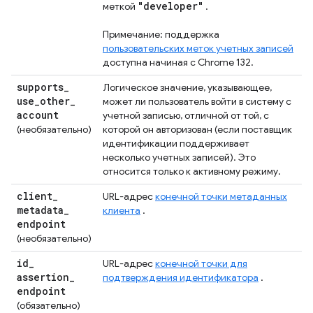
"developer"
меткой
.
Примечание: поддержка
пользовательских меток учетных записей
доступна начиная с Chrome 132.
supports
_
Логическое значение, указывающее,
use
_
other
_
может ли пользователь войти в систему с
account
учетной записью, отличной от той, с
(необязательно)
которой он авторизован (если поставщик
идентификации поддерживает
несколько учетных записей). Это
относится только к активному режиму.
client
_
URL-адрес
конечной точки метаданных
metadata
_
клиента
.
endpoint
(необязательно)
id
_
URL-адрес
конечной точки для
assertion
_
подтверждения идентификатора
.
endpoint
(обязательно)