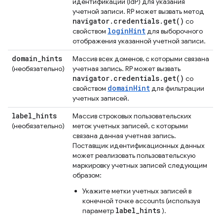
идентификации (IdP) для указания
учетной записи. RP может вызвать метод
navigator
.
credentials
.
get(
)
со
loginHint
свойством
для выборочного
отображения указанной учетной записи.
domain
_
hints
Массив всех доменов, с которыми связана
(необязательно)
учетная запись. RP может вызвать
navigator
.
credentials
.
get(
)
со
domainHint
свойством
для фильтрации
учетных записей.
label
_
hints
Массив строковых пользовательских
(необязательно)
меток учетных записей, с которыми
связана данная учетная запись.
Поставщик идентификационных данных
может реализовать пользовательскую
маркировку учетных записей следующим
образом:
Укажите метки учетных записей в
конечной точке accounts (используя
label_hints
параметр
).