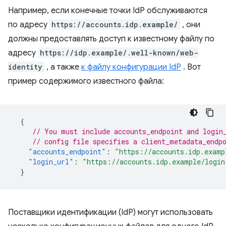
Например, если конечные точки IdP обслуживаются
по адресу
https://accounts.idp.example/
, они
должны предоставлять доступ к известному файлу по
адресу
https://idp.example/.well-known/web-
identity
, а также
к файлу конфигурации IdP
. Вот
пример содержимого известного файла:
{
// You must include accounts_endpoint and login
// config file specifies a client_metadata_endp
"accounts_endpoint"
:
"https://accounts.idp.examp
"login_url"
:
"https://accounts.idp.example/login
}
Поставщики идентификации (IdP) могут использовать