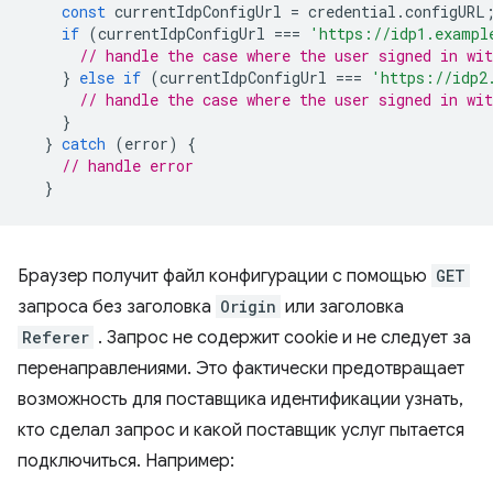
const
currentIdpConfigUrl
=
credential
.
configURL
if
(
currentIdpConfigUrl
===
'https://idp1.exampl
// handle the case where the user signed in wit
}
else
if
(
currentIdpConfigUrl
===
'https://idp2
// handle the case where the user signed in wit
}
}
catch
(
error
)
{
// handle error
}
Браузер получит файл конфигурации с помощью
GET
запроса без заголовка
Origin
или заголовка
Referer
. Запрос не содержит cookie и не следует за
перенаправлениями. Это фактически предотвращает
возможность для поставщика идентификации узнать,
кто сделал запрос и какой поставщик услуг пытается
подключиться. Например: