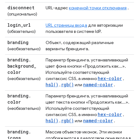
disconnect
URL-адрес
конечной точки отключения
.
(опционально)
login
_
url
URL страницы входа
для авторизации
(обязательно)
пользователя в системе IdP.
branding
Объект, содержащий различные
(необязательно)
варианты брендинга.
branding
.
Параметр брендинга, устанавливающий
background
_
цвет фона кнопки «Продолжить как...».
color
Используйте соответствующий
hex-color
(необязательно)
синтаксис CSS, а именно
,
hsl()
rgb()
named-color
,
или
.
branding
.
Параметр брендинга, устанавливающий
color
цвет текста кнопки «Продолжить как...».
(необязательно)
Используйте соответствующий
hex-color
синтаксис CSS, а именно
,
hsl()
rgb()
named-color
,
или
.
branding
.
Массив объектов-иконок. Эти иконки
icons
отображаются в диалоговом окне входа в