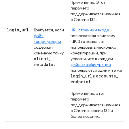
Примечание: Этот
параметр
поддерживается начиная
с Chrome 132.
login
_
url
Требуется, если
URL страницы входа
файл
пользователя в систему
конфигурации
IdP. Это позволяет
содержит
использовать несколько
конечную точку
конфигураций, при
client
_
условии, что в каждом
metadata
.
файле конфигурации
используются одни и те же
login
_
url
accounts
_
и
endpoint
.
Примечание: этот
параметр
поддерживается начиная
с Chrome версии 132 и
более поздних.