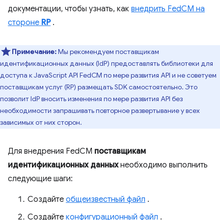
документации, чтобы узнать, как
внедрить FedCM на
стороне
RP
.
Примечание:
Мы рекомендуем поставщикам
идентификационных данных (IdP) предоставлять библиотеки для
доступа к JavaScript API FedCM по мере развития API и не советуем
поставщикам услуг (RP) размещать SDK самостоятельно. Это
позволит IdP вносить изменения по мере развития API без
необходимости запрашивать повторное развертывание у всех
зависимых от них сторон.
Для внедрения FedCM
поставщикам
идентификационных данных
необходимо выполнить
следующие шаги:
Создайте
общеизвестный файл
.
Создайте
конфигурационный файл
.