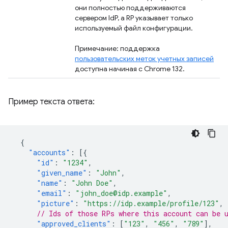
они полностью поддерживаются
сервером IdP, а RP указывает только
используемый файл конфигурации.
Примечание: поддержка
пользовательских меток учетных записей
доступна начиная с Chrome 132.
Пример текста ответа:
{
"accounts"
:
[{
"id"
:
"1234"
,
"given_name"
:
"John"
,
"name"
:
"John Doe"
,
"email"
:
"john_doe@idp.example"
,
"picture"
:
"https://idp.example/profile/123"
,
// Ids of those RPs where this account can be 
"approved_clients"
:
[
"123"
,
"456"
,
"789"
],