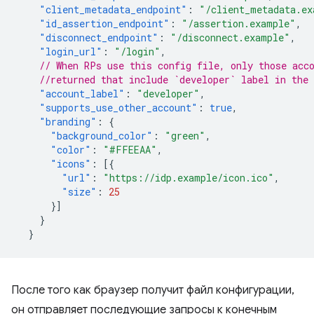
"client_metadata_endpoint"
:
"/client_metadata.ex
"id_assertion_endpoint"
:
"/assertion.example"
,
"disconnect_endpoint"
:
"/disconnect.example"
,
"login_url"
:
"/login"
,
// When RPs use this config file, only those acc
//returned that include `developer` label in the 
"account_label"
:
"developer"
,
"supports_use_other_account"
:
true
,
"branding"
:
{
"background_color"
:
"green"
,
"color"
:
"#FFEEAA"
,
"icons"
:
[{
"url"
:
"https://idp.example/icon.ico"
,
"size"
:
25
}]
}
}
После того как браузер получит файл конфигурации,
он отправляет последующие запросы к конечным