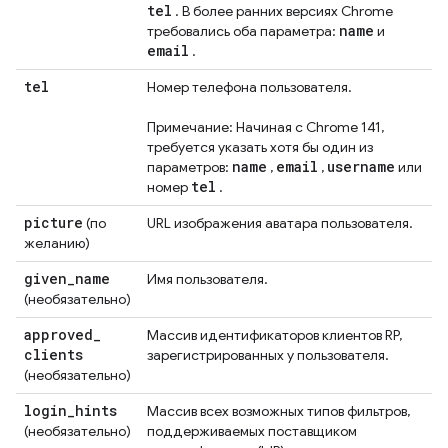
tel
. В более ранних версиях Chrome
name
требовались оба параметра:
и
email
.
tel
Номер телефона пользователя.
Примечание: Начиная с Chrome 141,
требуется указать хотя бы один из
name
email
username
параметров:
,
,
или
tel
номер
.
picture
(по
URL изображения аватара пользователя.
желанию)
given
_
name
Имя пользователя.
(необязательно)
approved
_
Массив идентификаторов клиентов RP,
clients
зарегистрированных у пользователя.
(необязательно)
login
_
hints
Массив всех возможных типов фильтров,
(необязательно)
поддерживаемых поставщиком