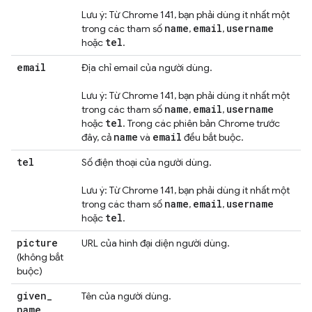
Lưu ý: Từ Chrome 141, bạn phải dùng ít nhất một
name
email
username
trong các tham số
,
,
tel
hoặc
.
email
Địa chỉ email của người dùng.
Lưu ý: Từ Chrome 141, bạn phải dùng ít nhất một
name
email
username
trong các tham số
,
,
tel
hoặc
. Trong các phiên bản Chrome trước
name
email
đây, cả
và
đều bắt buộc.
tel
Số điện thoại của người dùng.
Lưu ý: Từ Chrome 141, bạn phải dùng ít nhất một
name
email
username
trong các tham số
,
,
tel
hoặc
.
picture
URL của hình đại diện người dùng.
(không bắt
buộc)
given
_
Tên của người dùng.
name