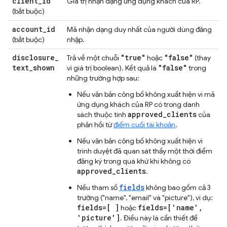
client
_
id
Giá trị nhận dạng ứng dụng khách của RP.
(bắt buộc)
account
_
id
Mã nhận dạng duy nhất của người dùng đăng
(bắt buộc)
nhập.
disclosure
_
"true"
"false"
Trả về một chuỗi
hoặc
(thay
text
_
shown
"false"
vì giá trị boolean). Kết quả là
trong
những trường hợp sau:
Nếu văn bản công bố không xuất hiện vì mã
ứng dụng khách của RP có trong danh
approved_clients
sách thuộc tính
của
phản hồi từ
điểm cuối tài khoản
.
Nếu văn bản công bố không xuất hiện vì
trình duyệt đã quan sát thấy một thời điểm
đăng ký trong quá khứ khi không có
approved_clients
.
fields
Nếu tham số
không bao gồm cả 3
trường ("name", "email" và "picture"), ví dụ:
fields=[ ]
fields=['name',
hoặc
'picture']
. Điều này là cần thiết để