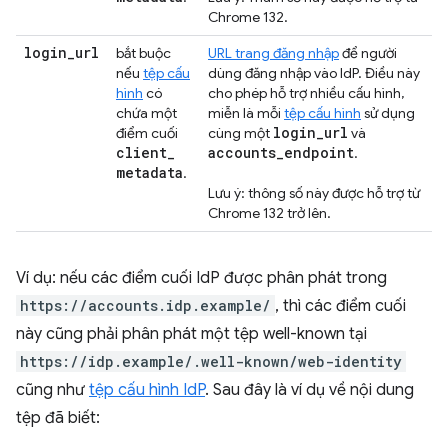
Chrome 132.
login
_
url
bắt buộc
URL trang đăng nhập
để người
nếu
tệp cấu
dùng đăng nhập vào IdP. Điều này
hình
có
cho phép hỗ trợ nhiều cấu hình,
chứa một
miễn là mỗi
tệp cấu hình
sử dụng
login
_
url
điểm cuối
cùng một
và
client
_
accounts
_
endpoint
.
metadata
.
Lưu ý: thông số này được hỗ trợ từ
Chrome 132 trở lên.
Ví dụ: nếu các điểm cuối IdP được phân phát trong
https://accounts.idp.example/
, thì các điểm cuối
này cũng phải phân phát một tệp well-known tại
https://idp.example/.well-known/web-identity
cũng như
tệp cấu hình IdP
. Sau đây là ví dụ về nội dung
tệp đã biết: