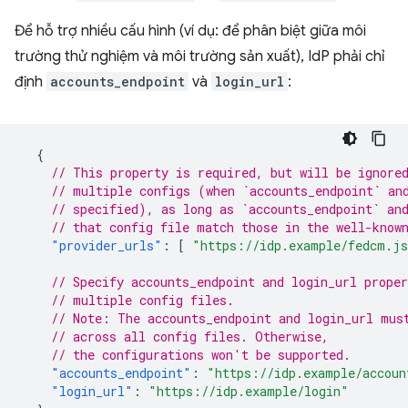
Để hỗ trợ nhiều cấu hình (ví dụ: để phân biệt giữa môi
trường thử nghiệm và môi trường sản xuất), IdP phải chỉ
định
accounts_endpoint
và
login_url
:
{
// This property is required, but will be ignore
// multiple configs (when `accounts_endpoint` an
// specified), as long as `accounts_endpoint` an
// that config file match those in the well-know
"provider_urls"
:
[
"https://idp.example/fedcm.j
// Specify accounts_endpoint and login_url proper
// multiple config files.
// Note: The accounts_endpoint and login_url mus
// across all config files. Otherwise,
// the configurations won't be supported.
"accounts_endpoint"
:
"https://idp.example/accoun
"login_url"
:
"https://idp.example/login"