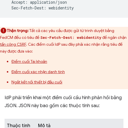
Accept
:
application
/
json
Sec
-
Fetch
-
Dest
:
webidentity
Thận trọng:
Tất cả các yêu cầu được gửi từ trình duyệt bằng
FedCM đều có tiêu đề
để ngăn chặn
Sec-Fetch-Dest: webidentity
tấn công CSRF
. Các điểm cuối IdP sau đây phải xác nhận rằng tiêu đề
này được đưa vào:
Điểm cuối Tài khoản
Điểm cuối xác nhận danh tính
Ngắt kết nối thiết bị đầu cuối
IdP phải triển khai một điểm cuối cấu hình phản hồi bằng
JSON. JSON này bao gồm các thuộc tính sau:
Thuộc tính
Mô tả