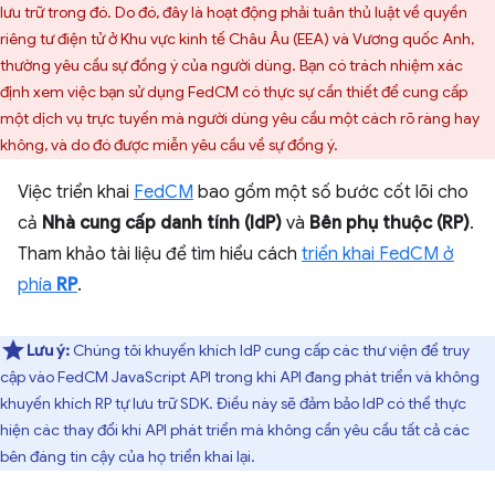
lưu trữ trong đó. Do đó, đây là hoạt động phải tuân thủ luật về quyền
riêng tư điện tử ở Khu vực kinh tế Châu Âu (EEA) và Vương quốc Anh,
thường yêu cầu sự đồng ý của người dùng. Bạn có trách nhiệm xác
định xem việc bạn sử dụng FedCM có thực sự cần thiết để cung cấp
một dịch vụ trực tuyến mà người dùng yêu cầu một cách rõ ràng hay
không, và do đó được miễn yêu cầu về sự đồng ý.
Việc triển khai
FedCM
bao gồm một số bước cốt lõi cho
cả
Nhà cung cấp danh tính (IdP)
và
Bên phụ thuộc (RP)
.
Tham khảo tài liệu để tìm hiểu cách
triển khai FedCM ở
phía
RP
.
Lưu ý:
Chúng tôi khuyến khích IdP cung cấp các thư viện để truy
cập vào FedCM JavaScript API trong khi API đang phát triển và không
khuyến khích RP tự lưu trữ SDK. Điều này sẽ đảm bảo IdP có thể thực
hiện các thay đổi khi API phát triển mà không cần yêu cầu tất cả các
bên đáng tin cậy của họ triển khai lại.