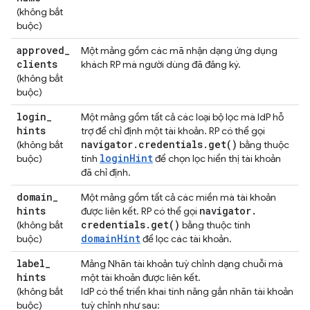
(không bắt
buộc)
approved
_
Một mảng gồm các mã nhận dạng ứng dụng
clients
khách RP mà người dùng đã đăng ký.
(không bắt
buộc)
login
_
Một mảng gồm tất cả các loại bộ lọc mà IdP hỗ
hints
trợ để chỉ định một tài khoản. RP có thể gọi
navigator
.
credentials
.
get(
)
(không bắt
bằng thuộc
loginHint
buộc)
tính
để chọn lọc hiển thị tài khoản
đã chỉ định.
domain
_
Một mảng gồm tất cả các miền mà tài khoản
hints
navigator
.
được liên kết. RP có thể gọi
credentials
.
get(
)
(không bắt
bằng thuộc tính
domainHint
buộc)
để lọc các tài khoản.
label
_
Mảng Nhãn tài khoản tuỳ chỉnh dạng chuỗi mà
hints
một tài khoản được liên kết.
(không bắt
IdP có thể triển khai tính năng gắn nhãn tài khoản
buộc)
tuỳ chỉnh như sau: