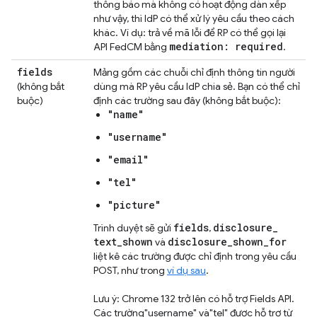
thông báo mà không có hoạt động dàn xếp
như vậy, thì IdP có thể xử lý yêu cầu theo cách
khác. Ví dụ: trả về mã lỗi để RP có thể gọi lại
mediation: required
API FedCM bằng
.
fields
Mảng gồm các chuỗi chỉ định thông tin người
(không bắt
dùng mà RP yêu cầu IdP chia sẻ. Bạn có thể chỉ
buộc)
định các trường sau đây (không bắt buộc):
"name"
"username"
"email"
"tel"
"picture"
fields
disclosure
_
Trình duyệt sẽ gửi
,
text
_
shown
disclosure
_
shown
_
for
và
liệt kê các trường được chỉ định trong yêu cầu
POST, như trong
ví dụ sau
.
Lưu ý: Chrome 132 trở lên có hỗ trợ Fields API.
Các trường"username" và"tel" được hỗ trợ từ