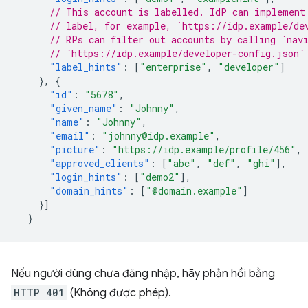
// This account is labelled. IdP can implement
// label, for example, `https://idp.example/de
// RPs can filter out accounts by calling `nav
// `https://idp.example/developer-config.json`
"label_hints"
:
[
"enterprise"
,
"developer"
]
},
{
"id"
:
"5678"
,
"given_name"
:
"Johnny"
,
"name"
:
"Johnny"
,
"email"
:
"johnny@idp.example"
,
"picture"
:
"https://idp.example/profile/456"
,
"approved_clients"
:
[
"abc"
,
"def"
,
"ghi"
],
"login_hints"
:
[
"demo2"
],
"domain_hints"
:
[
"@domain.example"
]
}]
}
Nếu người dùng chưa đăng nhập, hãy phản hồi bằng
HTTP 401
(Không được phép).