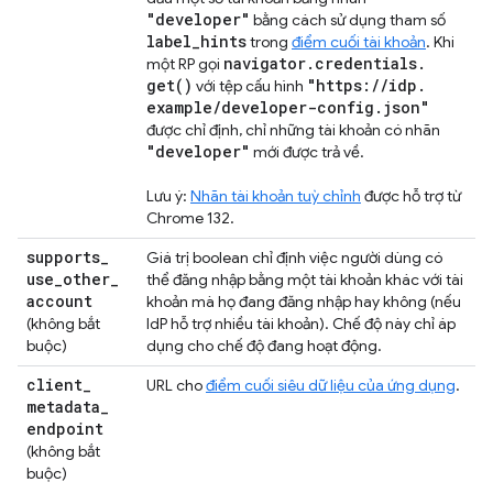
"developer"
bằng cách sử dụng tham số
label
_
hints
trong
điểm cuối tài khoản
. Khi
navigator
.
credentials
.
một RP gọi
get(
)
"https:
/
/
idp
.
với tệp cấu hình
example
/
developer-config
.
json"
được chỉ định, chỉ những tài khoản có nhãn
"developer"
mới được trả về.
Lưu ý:
Nhãn tài khoản tuỳ chỉnh
được hỗ trợ từ
Chrome 132.
supports
_
Giá trị boolean chỉ định việc người dùng có
use
_
other
_
thể đăng nhập bằng một tài khoản khác với tài
account
khoản mà họ đang đăng nhập hay không (nếu
(không bắt
IdP hỗ trợ nhiều tài khoản). Chế độ này chỉ áp
buộc)
dụng cho chế độ đang hoạt động.
client
_
URL cho
điểm cuối siêu dữ liệu của ứng dụng
.
metadata
_
endpoint
(không bắt
buộc)