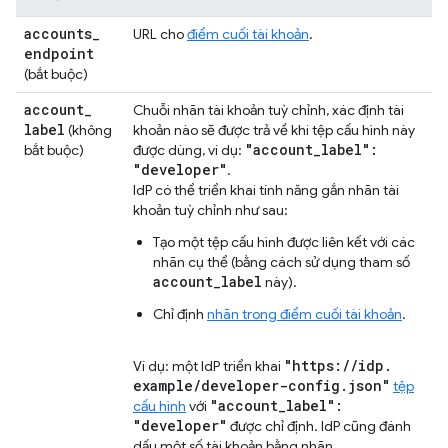
accounts
_
URL cho
điểm cuối tài khoản
.
endpoint
(bắt buộc)
account
_
Chuỗi nhãn tài khoản tuỳ chỉnh, xác định tài
label
(không
khoản nào sẽ được trả về khi tệp cấu hình này
"account
_
label":
bắt buộc)
được dùng, ví dụ:
"developer"
.
IdP có thể triển khai tính năng gắn nhãn tài
khoản tuỳ chỉnh như sau:
Tạo một tệp cấu hình được liên kết với các
nhãn cụ thể (bằng cách sử dụng tham số
account_label
này).
Chỉ định
nhãn trong điểm cuối tài khoản
.
"https:
/
/
idp
.
Ví dụ: một IdP triển khai
example
/
developer-config
.
json"
tệp
"account
_
label":
cấu hình
với
"developer"
được chỉ định. IdP cũng đánh
dấu một số tài khoản bằng nhãn