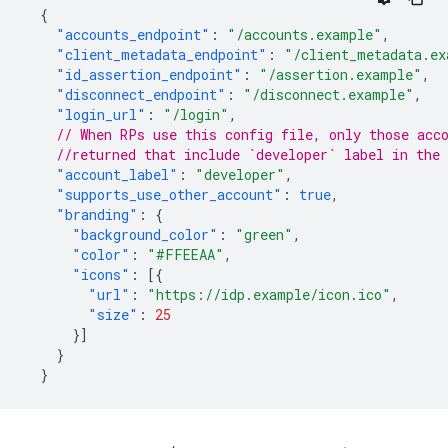
{
"accounts_endpoint"
:
"/accounts.example"
,
"client_metadata_endpoint"
:
"/client_metadata.ex
"id_assertion_endpoint"
:
"/assertion.example"
,
"disconnect_endpoint"
:
"/disconnect.example"
,
"login_url"
:
"/login"
,
// When RPs use this config file, only those acc
//returned that include `developer` label in the 
"account_label"
:
"developer"
,
"supports_use_other_account"
:
true
,
"branding"
:
{
"background_color"
:
"green"
,
"color"
:
"#FFEEAA"
,
"icons"
:
[{
"url"
:
"https://idp.example/icon.ico"
,
"size"
:
25
}]
}
}