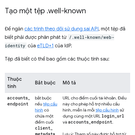
Tạo một tệp
.
well-known
Để ngăn
các trình theo dõi sử dụng sai API
, một tệp đã
biết phải được phân phát từ
/.well-known/web-
identity
của
eTLD+1
của IdP.
Tệp đã biết có thể bao gồm các thuộc tính sau:
Thuộc
Bắt buộc
Mô tả
tính
accounts
_
bắt buộc
URL cho điểm cuối tài khoản. Điều
endpoint
nếu
tệp cấu
này cho phép hỗ trợ nhiều cấu
hình
có
hình, miễn là mỗi
tệp cấu hình
sử
login
_
url
chứa một
dụng cùng một URL
accounts
_
endpoint
điểm cuối
và
.
client
_
metadata
.
Lưu ý: Tham số này được hỗ trợ từ