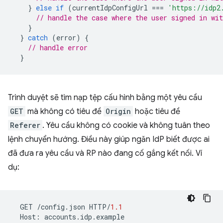
}
else
if
(
currentIdpConfigUrl
===
'https://idp2
// handle the case where the user signed in wit
}
}
catch
(
error
)
{
// handle error
}
Trình duyệt sẽ tìm nạp tệp cấu hình bằng một yêu cầu
GET
mà không có tiêu đề
Origin
hoặc tiêu đề
Referer
. Yêu cầu không có cookie và không tuân theo
lệnh chuyển hướng. Điều này giúp ngăn IdP biết được ai
đã đưa ra yêu cầu và RP nào đang cố gắng kết nối. Ví
dụ:
GET
/
config
.
json
HTTP
/
1.1
Host
:
accounts
.
idp
.
example