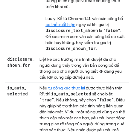
tương thích ngược với các phương thức
triển khai cũ.
Lưu ý: Kể từ Chrome 141, văn bản công bố
có thể xuất hiện
ngay cả khi giá trị
disclosure_text_shown
"false"
là
.
Để xác minh xem văn bản công bố có xuất
hiện hay không, hãy kiểm tra giá trị
disclosure_shown_for
.
disclosure
_
Liệt kê các trường mà trình duyệt đã cho
shown
_
for
người dùng thấy trong văn bản công bố để
thông báo cho người dùng biết RP đang yêu
cầu IdP cung cấp dữ liệu nào.
is
_
auto
_
Nếu
tự động xác thực lại
được thực hiện trên
selected
is
_
auto
_
selected
RP, thì
sẽ cho biết
"true"
"false"
. Nếu không, hãy chọn
. Điều
này giúp hỗ trợ thêm các tính năng liên quan
đến bảo mật. Ví dụ: một số người dùng có thể
thích cấp bảo mật cao hơn, yêu cầu hoạt động
trung gian rõ ràng của người dùng trong quá
trình xác thực. Nếu nhận được yêu cầu mã