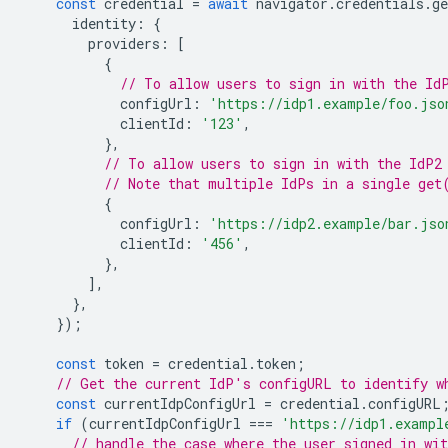
const
credential
=
await
navigator
.
credentials
.
ge
identity
:
{
providers
:
[
{
// To allow users to sign in with the Id
configUrl
:
'https://idp1.example/foo.jso
clientId
:
'123'
,
},
// To allow users to sign in with the IdP2
// Note that multiple IdPs in a single get
{
configUrl
:
'https://idp2.example/bar.jso
clientId
:
'456'
,
},
],
},
});
const
token
=
credential
.
token
;
// Get the current IdP's configURL to identify w
const
currentIdpConfigUrl
=
credential
.
configURL
if
(
currentIdpConfigUrl
===
'https://idp1.exampl
// handle the case where the user signed in wit