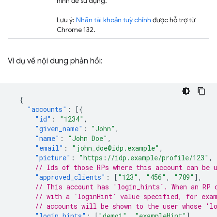
hình để sử dụng.
Lưu ý:
Nhãn tài khoản tuỳ chỉnh
được hỗ trợ từ
Chrome 132.
Ví dụ về nội dung phản hồi:
{
"accounts"
:
[{
"id"
:
"1234"
,
"given_name"
:
"John"
,
"name"
:
"John Doe"
,
"email"
:
"john_doe@idp.example"
,
"picture"
:
"https://idp.example/profile/123"
,
// Ids of those RPs where this account can be 
"approved_clients"
:
[
"123"
,
"456"
,
"789"
],
// This account has 'login_hints`. When an RP 
// with a `loginHint` value specified, for exa
// accounts will be shown to the user whose 'l
"login_hints"
:
[
"demo1"
,
"exampleHint"
],