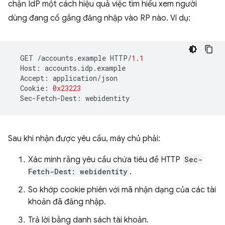
chặn IdP một cách hiệu quả việc tìm hiểu xem người
dùng đang cố gắng đăng nhập vào RP nào. Ví dụ:
GET
/
accounts
.
example
HTTP
/
1.1
Host
:
accounts
.
idp
.
example
Accept
:
application
/
json
Cookie
:
0x23223
Sec
-
Fetch
-
Dest
:
webidentity
Sau khi nhận được yêu cầu, máy chủ phải:
Xác minh rằng yêu cầu chứa tiêu đề HTTP
Sec-
Fetch-Dest: webidentity
.
So khớp cookie phiên với mã nhận dạng của các tài
khoản đã đăng nhập.
Trả lời bằng danh sách tài khoản.