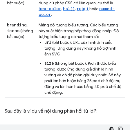
bắt buộc)
dụng cú pháp CSS có liên quan, cụ thể là
hex-color
hsl()
rgb()
named-
,
,
hoặc
color
.
branding
.
Mảng đối tượng biểu tượng. Các biểu tượng
icons
(không
này xuất hiện trong hộp thoại đăng nhập. Đối
bắt buộc)
tượng biểu tượng có hai tham số:
url
(bắt buộc): URL của hình ảnh biểu
tượng. Ứng dụng này không hỗ trợ hình
ảnh SVG.
size
(không bắt buộc): Kích thước biểu
tượng, được ứng dụng giả định là hình
vuông và có độ phân giải duy nhất. Số này
phải lớn hơn hoặc bằng 25 px ở chế độ thụ
động và lớn hơn hoặc bằng 40 px ở chế độ
chủ động.
Sau đây là ví dụ về nội dung phản hồi từ IdP: