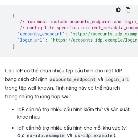
{
// You must include accounts_endpoint and login
// config file specifies a client_metadata_endp
"accounts_endpoint"
:
"https://accounts.idp.examp
"login_url"
:
"https://accounts.idp.example/login
}
Các IdP có thể chứa nhiều tệp cấu hình cho một IdP
bằng cách chỉ định
accounts_endpoint
và
login_url
trong tệp well-known. Tính năng này có thể hữu ích
trong những trường hợp sau:
IdP cần hỗ trợ nhiều cấu hình kiểm thử và sản xuất
khác nhau.
IdP cần hỗ trợ nhiều cấu hình cho mỗi khu vực (ví
dụ:
eu-idp.example
và
us-idp.example
).