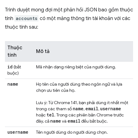
Trình duyệt mong đợi một phản hồi JSON bao gồm thuộc
tính
accounts
có một mảng thông tin tài khoản với các
thuộc tính sau:
Thuộc
Mô tả
tính
id
(bắt
Mã nhận dạng riêng biệt của người dùng.
buộc)
name
Họ tên của người dùng theo ngôn ngữ và lựa
chọn ưu tiên của họ.
Lưu ý: Từ Chrome 141, bạn phải dùng ít nhất một
name
email
username
trong các tham số
,
,
tel
hoặc
. Trong các phiên bản Chrome trước
name
email
đây, cả
và
đều bắt buộc.
username
Tên người dùng do người dùng chọn.