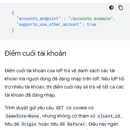
{
"accounts_endpoint"
:
"/accounts.example"
,
"supports_use_other_account"
:
true
}
Điểm cuối tài khoản
Điểm cuối tài khoản của IdP trả về danh sách các tài
khoản mà người dùng đã đăng nhập trên IdP. Nếu IdP hỗ
trợ nhiều tài khoản, thì điểm cuối này sẽ trả về tất cả các
tài khoản đã đăng nhập.
Trình duyệt gửi yêu cầu
GET
có cookie có
SameSite=None
, nhưng không có tham số
client_id
,
tiêu đề
Origin
hoặc tiêu đề
Referer
. Điều này ngăn