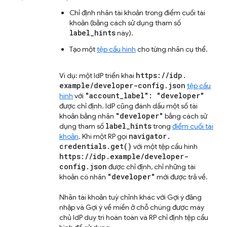
Chỉ định nhãn tài khoản trong điểm cuối tài
khoản (bằng cách sử dụng tham số
label_hints
này).
Tạo một
tệp cấu hình
cho từng nhãn cụ thể.
https:
/
/
idp
.
Ví dụ: một IdP triển khai
example
/
developer-config
.
json
tệp cấu
"account
_
label": "developer"
hình
với
được chỉ định. IdP cũng đánh dấu một số tài
"developer"
khoản bằng nhãn
bằng cách sử
label
_
hints
dụng tham số
trong
điểm cuối tài
navigator
.
khoản
. Khi một RP gọi
credentials
.
get(
)
với một tệp cấu hình
https:
/
/
idp
.
example
/
developer-
config
.
json
được chỉ định, chỉ những tài
"developer"
khoản có nhãn
mới được trả về.
Nhãn tài khoản tuỳ chỉnh khác với Gợi ý đăng
nhập và Gợi ý về miền ở chỗ chúng được máy
chủ IdP duy trì hoàn toàn và RP chỉ định tệp cấu