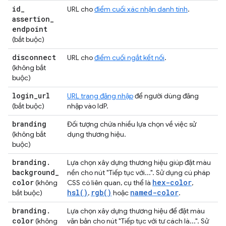
id
_
URL cho
điểm cuối xác nhận danh tính
.
assertion
_
endpoint
(bắt buộc)
disconnect
URL cho
điểm cuối ngắt kết nối
.
(không bắt
buộc)
login
_
url
URL trang đăng nhập
để người dùng đăng
(bắt buộc)
nhập vào IdP.
branding
Đối tượng chứa nhiều lựa chọn về việc sử
(không bắt
dụng thương hiệu.
buộc)
branding
.
Lựa chọn xây dựng thương hiệu giúp đặt màu
background
_
nền cho nút "Tiếp tục với...". Sử dụng cú pháp
color
hex-color
(không
CSS có liên quan, cụ thể là
,
hsl()
rgb()
named-color
bắt buộc)
,
hoặc
.
branding
.
Lựa chọn xây dựng thương hiệu để đặt màu
color
(không
văn bản cho nút "Tiếp tục với tư cách là...". Sử