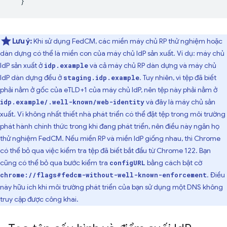
}
Lưu ý:
Khi sử dụng FedCM, các miền máy chủ RP thử nghiệm hoặc
dàn dựng có thể là miền con của máy chủ IdP sản xuất. Ví dụ: máy chủ
IdP sản xuất ở
và cả máy chủ RP dàn dựng và máy chủ
idp.example
IdP dàn dựng đều ở
. Tuy nhiên, vì tệp đã biết
staging.idp.example
phải nằm ở gốc của eTLD+1 của máy chủ IdP, nên tệp này phải nằm ở
và đây là máy chủ sản
idp.example/.well-known/web-identity
xuất. Vì không nhất thiết nhà phát triển có thể đặt tệp trong môi trường
phát hành chính thức trong khi đang phát triển, nên điều này ngăn họ
thử nghiệm FedCM. Nếu miền RP và miền IdP giống nhau, thì Chrome
có thể bỏ qua việc kiểm tra tệp đã biết bắt đầu từ Chrome 122. Bạn
cũng có thể bỏ qua bước kiểm tra
bằng cách bật cờ
configURL
. Điều
chrome://flags#fedcm-without-well-known-enforcement
này hữu ích khi môi trường phát triển của bạn sử dụng một DNS không
truy cập được công khai.