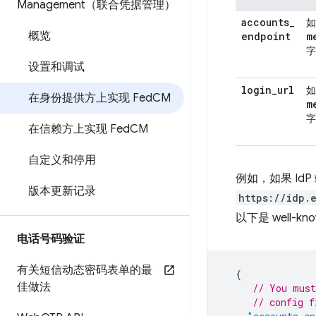
Management（联合凭据管理）
accounts
_
如
概览
endpoint
m
字
设置和调试
login
_
url
如
在身份提供方上实现 Fed
CM
m
字
在信赖方上实现 Fed
CM
自定义和停用
例如，如果 IdP
版本更新记录
https://idp.
以下是 well-
电话号码验证
有关短信动态密码表单的最
{
佳做法
// You must
// config f