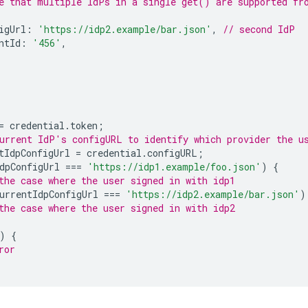
e that multiple IdPs in a single get() are supported fr
igUrl
:
'https://idp2.example/bar.json'
,
// second IdP
ntId
:
'456'
,
=
credential
.
token
;
urrent IdP's configURL to identify which provider the u
tIdpConfigUrl
=
credential
.
configURL
;
dpConfigUrl
===
'https://idp1.example/foo.json'
)
{
the case where the user signed in with idp1
urrentIdpConfigUrl
===
'https://idp2.example/bar.json'
)
the case where the user signed in with idp2
)
{
ror