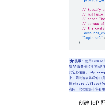
"provider_ur
// Specify a
// multiple 
// Note: The
// across al
// the confi
"accounts_en
"login_url"
}
提示
： 使用 FedC
演 RP 服务器和预演 Id
此它必须位于
idp.exam
中，因此这会妨碍他们测试 F
用
chrome://flags#fe
访问，此功能会非常有用
创建 Id
P