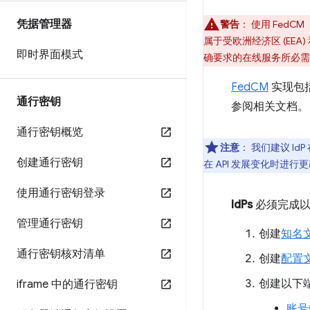
凭据管理器
警告
：
使用 FedC
属于受欧洲经济区 (EEA
即时界面模式
确要求的在线服务所必需
FedCM
实现包
通行密钥
参阅相关文档。
通行密钥概览
注意
：
我们建议 IdP 
创建通行密钥
在 API 发展变化时进
使用通行密钥登录
IdPs
必须完成以
管理通行密钥
创建
知名
通行密钥核对清单
创建
配置
创建以下
iframe 中的通行密钥
账号