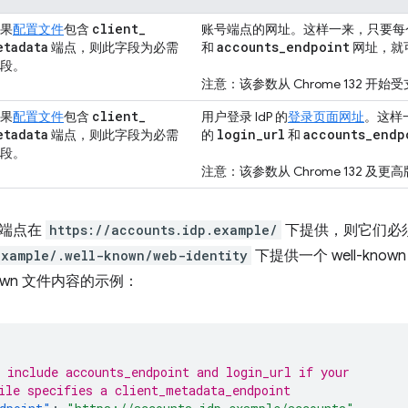
client
_
果
配置文件
包含
账号端点的网址。这样一来，只要每
etadata
accounts
_
endpoint
端点，则此字段为必需
和
网址，就
段。
注意：该参数从 Chrome 132 开始
client
_
果
配置文件
包含
用户登录 IdP 的
登录页面网址
。这样
etadata
login
_
url
accounts
_
endp
端点，则此字段为必需
的
和
段。
注意：该参数从 Chrome 132 及
 端点在
https://accounts.idp.example/
下提供，则它们必
example/.well-known/web-identity
下提供一个 well-know
known 文件内容的示例：
 include accounts_endpoint and login_url if your
ile specifies a client_metadata_endpoint