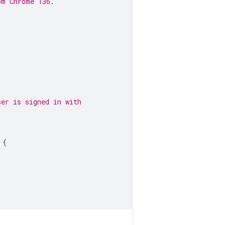
om Chrome 136.
ser is signed in with
{