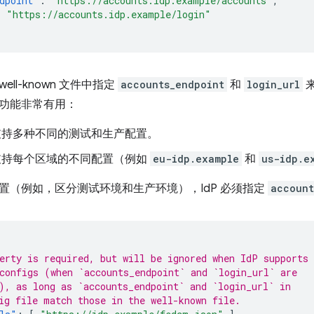
dpoint"
:
"https://accounts.idp.example/accounts"
,
:
"https://accounts.idp.example/login"
well-known 文件中指定
accounts_endpoint
和
login_url
来
功能非常有用：
要支持多种不同的测试和生产配置。
要支持每个区域的不同配置（例如
eu-idp.example
和
us-idp.e
置（例如，区分测试环境和生产环境），IdP 必须指定
account
erty is required, but will be ignored when IdP supports
configs (when `accounts_endpoint` and `login_url` are
), as long as `accounts_endpoint` and `login_url` in
ig file match those in the well-known file.