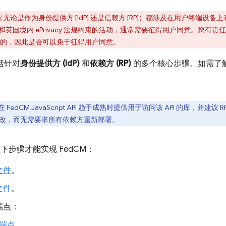
M（无论是作为身份提供方 [IdP] 还是信赖方 [RP]）都涉及在用户终端
) 和英国境内 ePrivacy 法规约束的活动，通常需要征得用户同意。您有责
的，因此是否可以免于征得用户同意。
括针对
身份提供方 (IdP)
和
依赖方 (RP)
的多个核心步骤。如需了
在 FedCM JavaScript API 趋于成熟时提供用于访问该 API 的库，并建议
行更改，而无需要求所有依赖方重新部署。
下步骤才能实现 FedCM：
文件
。
文件
。
端点：
端点