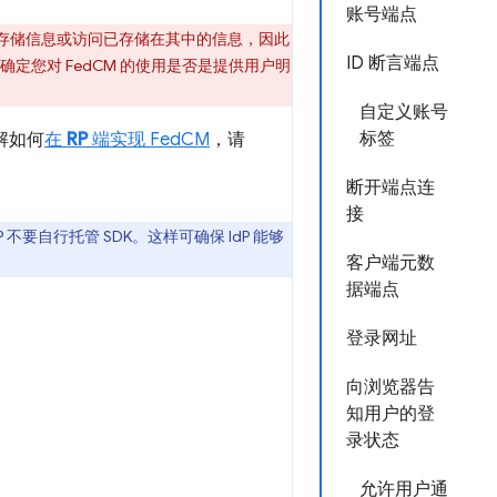
账号端点
设备上存储信息或访问已存储在其中的信息，因此
ID 断言端点
任确定您对 FedCM 的使用是否是提供用户明
自定义账号
标签
解如何
在
RP
端实现 FedCM
，请
断开端点连
接
 RP 不要自行托管 SDK。这样可确保 IdP 能够
客户端元数
据端点
登录网址
向浏览器告
知用户的登
录状态
允许用户通