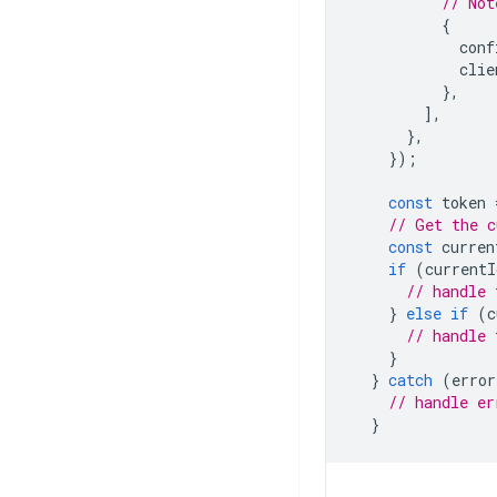
// Not
{
conf
clie
},
],
},
});
const
token
// Get the c
const
curren
if
(
currentI
// handle 
}
else
if
(
c
// handle 
}
}
catch
(
error
// handle er
}