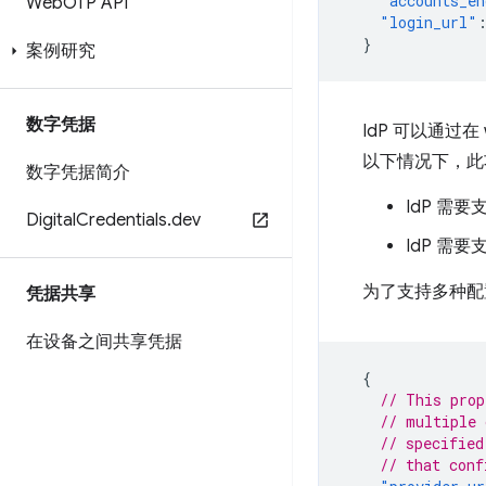
"accounts_en
Web
OTP API
"login_url"
}
案例研究
数字凭据
IdP 可以通过在 
以下情况下，此
数字凭据简介
IdP 需
Digital
Credentials
.
dev
IdP 需
为了支持多种配
凭据共享
在设备之间共享凭据
{
// This prop
// multiple 
// specified
// that conf