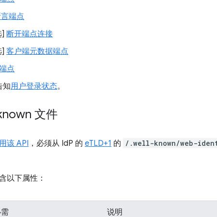
 断言端点
选]
断开端点连接
选]
客户端元数据端点
端点
告知
用户登录状态
。
-known 文件
该 API
，必须从 IdP 的
eTLD+1
的
/.well-known/web-iden
含以下属性：
必需
说明