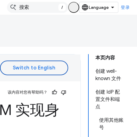
/
登录
本页内容
创建 well-
known 文件
创建 IdP 配
该内容对您有帮助吗？
置文件和端
CM 实现身
点
使用其他账
号