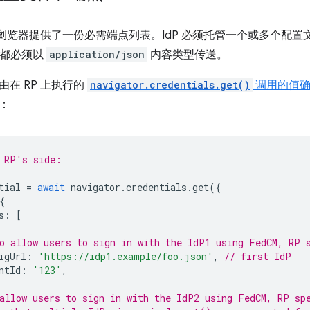
件为浏览器提供了一份必需端点列表。IdP 必须托管一个或多个配
响应都必须以
application/json
内容类型传送。
在 RP 上执行的
navigator.credentials.get()
调用的值确
：
 RP's side:
tial
=
await
navigator
.
credentials
.
get
({
{
s
:
[
o allow users to sign in with the IdP1 using FedCM, RP 
igUrl
:
'https://idp1.example/foo.json'
,
// first IdP
ntId
:
'123'
,
allow users to sign in with the IdP2 using FedCM, RP sp