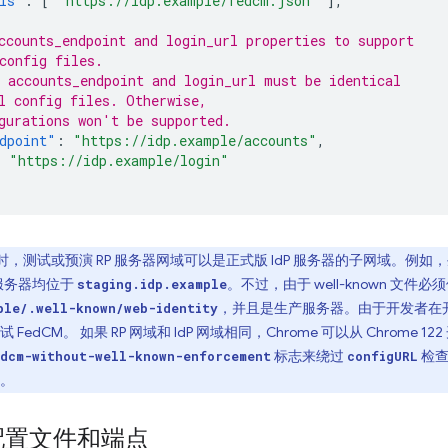
ls"
:
[
"https://idp.example/fedcm.json"
],
ccounts_endpoint and login_url properties to support
config files.
 accounts_endpoint and login_url must be identical
l config files. Otherwise,
gurations won't be supported.
dpoint"
:
"https://idp.example/accounts"
,
:
"https://idp.example/login"
M 时，测试或预演 RP 服务器网域可以是正式版 IdP 服务器的子网域。例如，
P 服务器均位于
。不过，由于 well-known 文件必须
staging.idp.example
，并且是生产服务器。由于开发者在
ple/.well-known/web-identity
edCM。 如果 RP 网域和 IdP 网域相同，Chrome 可以从 Chrome
标志来绕过
检查
dcm-without-well-known-enforcement
configURL
。
 配置文件和端点