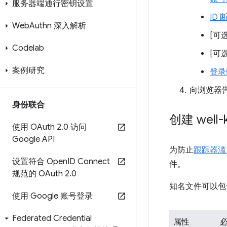
服务器端通行密钥设置
ID
Web
Authn 深入解析
[可
Codelab
[可
案例研究
登录
向浏览器
身份联合
创建 well
使用 OAuth 2
.
0 访问
Google API
为防止
跟踪器滥用
设置符合 Open
ID Connect
件。
规范的 OAuth 2
.
0
知名文件可以包
使用 Google 账号登录
Federated Credential
属性