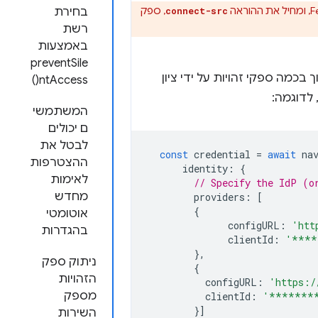
, ספק
connect-src
בחירת
רשת
באמצעות
preventSile
 יכול לתמוך בכמה ספקי זהויות על ידי ציון
ntAccess()
 לדוגמה:
המשתמשי
ם יכולים
לבטל את
const
credential
=
await
na
ההצטרפות
identity
:
{
לאימות
// Specify the IdP (o
מחדש
providers
:
[
{
אוטומטי
configURL
:
'htt
בהגדרות
clientId
:
'****
},
ניתוק ספק
{
הזהויות
configURL
:
'https:/
מספק
clientId
:
'*******
}]
השירות