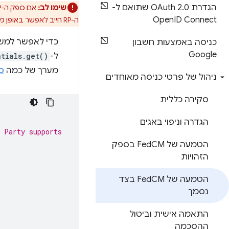
הגדרת OAuth 2
.
0 שתואם ל-
שימו לב:
אם ספק ה-RP פורס
Open
ID Connect
ה-RP חייב לאפשר באופן מפורש נקודות קצה שמופיעות ב
כניסה באמצעות חשבון
Google
ל-
tials.get()
מערך של כמה
ספ
ניהול של פרטי כניסה מאוחדים
סקירה כללית
הגדרה וניפוי באגים
 Party supports
הטמעה של Fed
CM בספק
הזהויות
הטמעה של Fed
CM בצד
נסמך
התאמה אישית וביטול
ההסכמה