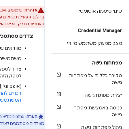
אזהרה:
שינוי סיסמה אוטומטי
באחריותכם לקבוע אם השימוש שלכם ב-FedCM נחוץ כדי לספק שירות אונליין שהמשתמש
Credential Manager
צדדים מסתמכים (P
מצב ממשק משתמש מיידי
מוודאים שנקודות הקצה 
משתמשים ב-FedCM JavaScript API כדי להתחיל א
מפתחות גישה
סקירה כללית על מפתחות
לספק הזהויות 
גישה
[אופציונל
רמזים להת
יצירת מפתח גישה
המשתמש
כניסה באמצעות מפתח
גישה
הערה:
ניהול מפתחות גישה