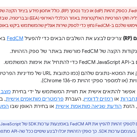
שימוש ב-FedCM, כספק זהויות (IdP) או כצד נסמך (RP), כ
בו. לכן, זו פעילות שחלים עליה חוקי הפרטי
 ביקש באופן מפורש, ולכן פטור מדרישת ההסכמה.
R)
צריכים לבצע את השלבים הבאים כדי להפעיל
FedCM
באת
של FedCM מורשות באתר של ספק הזהויות.
ת אימות המשתמש.
צריך לספק את המטא-נתונים שלהם (כמו כתוב
(או למספר ספקי זהויות מ-Chrome 136).
י] אפשר להתאים אישית את חוויית המשתמש על ידי בחירת
מצב 
חברות
או
רמזים לדומיין
, העברת
פרמטרים מותאמים אישית
, 
, הזנת
הודעת שגיאה מותאמת אישית
או בחירת האופן שבו
המשת
מצדדים מסתמכים ל