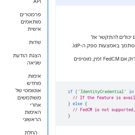
API
פרמטרים
מותאמים
אישית
 יכולים להתקשר אל
שדות
ך באמצעות ספק ה-IdP.
הצגת הודעת
. כדי לבדוק אם FedCM זמין, מוסיפים
שגיאה
אימות
מחדש
אוטומטי של
if
(
'IdentityCredential'
in
// If the feature is avai
משתמשים
}
else
{
אחרי
// FedCM is not supported
האימות
}
הראשוני
החלת