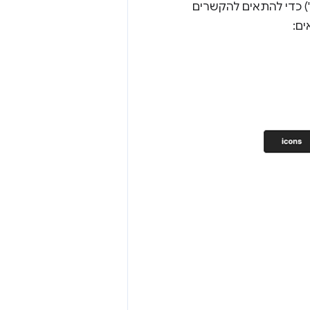
ח של FedCM (לדוגמה, 'כניסה אל rp.example…', 'שימוש ב-idp.example…') כדי להתאים להקשרים
ם: