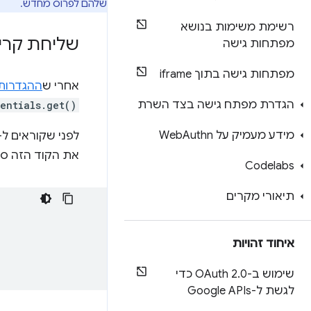
שלהם לפרוס מחדש.
רשימת משימות בנושא
שליחת קריאה
מפתחות גישה
מפתחות גישה בתוך iframe
אחרי ש
ההגדרות ש
הגדרת מפתח גישה בצד השרת
entials.get()
מידע מעמיק על Web
Authn
לפני שקוראים ל-API, צריך לוודא ש
את הקוד הזה סביב
Codelabs
תיאורי מקרים
איחוד זהויות
שימוש ב-OAuth 2
.
0 כדי
לגשת ל-Google APIs