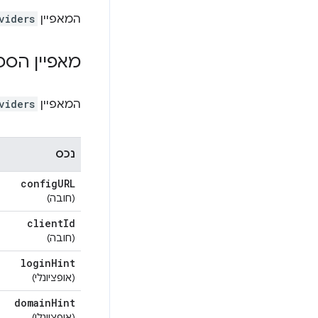
המאפיין
viders
מאפיין הספ
המאפיין
viders
נכס
config
URL
(חובה)
client
Id
(חובה)
login
Hint
(אופציונלי)
domain
Hint
(אופציונלי)