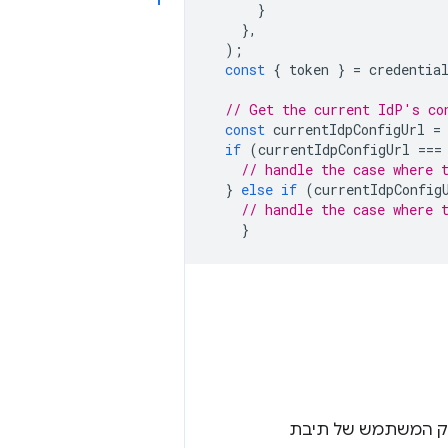
}
},
);
const
{
token
}
=
credentia
// Get the current IdP's co
const
currentIdpConfigUrl
=
if
(
currentIdpConfigUrl
===
// handle the case where 
}
else
if
(
currentIdpConfig
// handle the case where 
}
ממשק המשתמש של תיבת