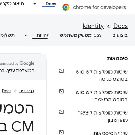
Docs
תיאור מקרים
Identity
Docs
ביצועים
CSS וממשק משתמש
זהויות
תשלומי
סיסמאות
המועדפת עליך. בתרג
שיטות מומלצות לשימוש
בטופס כניסה
דף הבית
Docs
שיטות מומלצות לשימוש
בטופס הרשמה
הטמעת 
שיטות מומלצות ליציאה
מהחשבון
CM בצד של הצד הנסמך
שינוי הסיסמאות