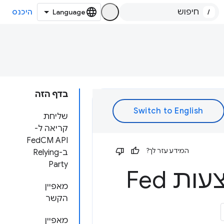
/
היכנס
בדף הזה
שליחת
קריאה ל-
FedCM API
המידע עזר לך?
ב-Relying
Party
ת Fed
מאפיין
הקשר
מאפיין