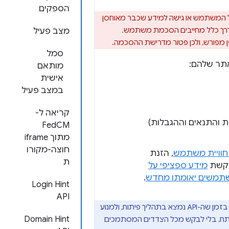
הספקים
ולל אחסון מידע בציוד הקצה של המשתמש או גישה למידע שכבר מאוחסן
ות האלקטרונית באזור הכלכלי האירופי (EEA) ובבריטניה, שבדרך כלל מחייבים הסכמת משתמש.
מצב פעיל
סמל
ר שלהם:
מותאם
אישית
במצב פעיל
קריאה ל-
ות URL של מדיניות הפרטיות והתנאים וההגבלות)
FedCM
מתוך iframe
חוצה-מקורו
חוויית משתמש
, הזנת
ת
בקשת
מידע ספציפי על
משים יאומתו מחדש
.
Login Hint
API
אנחנו ממליצים לספקי זהויות להפיץ את FedCM API באמצעות ערכות SDK של JavaScript בזמן שה-API נמצא בתהליך פיתוח, ולמנוע
Domain Hint
ארח בעצמם ערכות SDK. כך ספקי הזהויות יוכלו לבצע שינויים ככל שה-API מתפתח, בלי לבקש מכל הצדדים המסתמכים