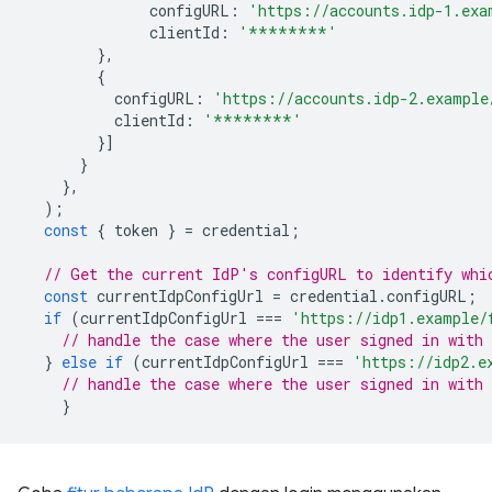
configURL
:
'https://accounts.idp-1.exa
clientId
:
'********'
},
{
configURL
:
'https://accounts.idp-2.example
clientId
:
'********'
}]
}
},
);
const
{
token
}
=
credential
;
// Get the current IdP's configURL to identify whi
const
currentIdpConfigUrl
=
credential
.
configURL
;
if
(
currentIdpConfigUrl
===
'https://idp1.example/
// handle the case where the user signed in with 
}
else
if
(
currentIdpConfigUrl
===
'https://idp2.e
// handle the case where the user signed in with 
}