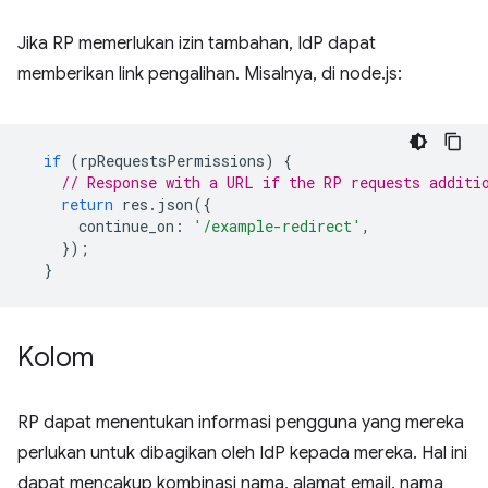
Jika RP memerlukan izin tambahan, IdP dapat
memberikan link pengalihan. Misalnya, di node.js:
if
(
rpRequestsPermissions
)
{
// Response with a URL if the RP requests additi
return
res
.
json
({
continue_on
:
'/example-redirect'
,
});
}
Kolom
RP dapat menentukan informasi pengguna yang mereka
perlukan untuk dibagikan oleh IdP kepada mereka. Hal ini
dapat mencakup kombinasi nama, alamat email, nama