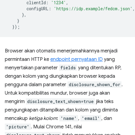
clientId
:
'1234'
,
configURL
:
'https://idp.example/fedcm.json'
,
},
}
});
Browser akan otomatis menerjemahkannya menjadi
permintaan HTTP ke
endpoint pernyataan ID
yang
menyertakan parameter
fields
yang ditentukan RP,
dengan kolom yang diungkapkan browser kepada
pengguna dalam parameter
disclosure_shown_for
.
Untuk kompatibilitas mundur, browser juga akan
mengirim
disclosure_text_shown=true
jika teks
pengungkapan ditampilkan dan kolom yang diminta
mencakup
ketiga kolom
:
'name'
,
'email'
, dan
'picture'
. Mulai Chrome 141, nilai