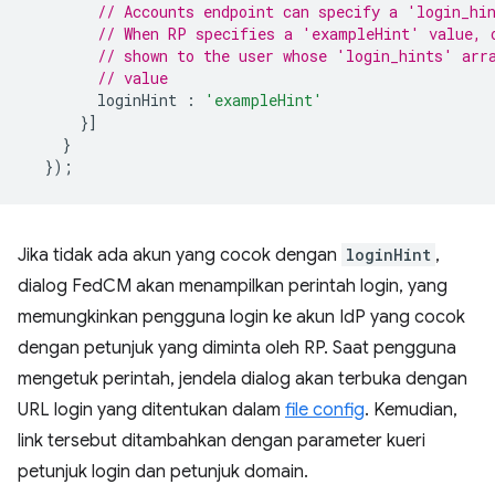
// Accounts endpoint can specify a 'login_hi
// When RP specifies a 'exampleHint' value, 
// shown to the user whose 'login_hints' arr
// value
loginHint
:
'exampleHint'
}]
}
});
Jika tidak ada akun yang cocok dengan
loginHint
,
dialog FedCM akan menampilkan perintah login, yang
memungkinkan pengguna login ke akun IdP yang cocok
dengan petunjuk yang diminta oleh RP. Saat pengguna
mengetuk perintah, jendela dialog akan terbuka dengan
URL login yang ditentukan dalam
file config
. Kemudian,
link tersebut ditambahkan dengan parameter kueri
petunjuk login dan petunjuk domain.