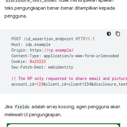
disclosure_text_shown
tidak menunjukkan apakah
teks pengungkapan benar-benar ditampilkan kepada
pengguna.
POST
/
id_assertion_endpoint
HTTP
/
1.1
Host
:
idp
.
example
Origin
:
https
:
//rp.example/
Content
-
Type
:
application
/
x
-
www
-
form
-
urlencoded
Cookie
:
0x23223
Sec
-
Fetch
-
Dest
:
webidentity
// The RP only requested to share email and pictur
account_id
=
123
&
client_id
=
client1234&disclosure_tex
Jika
fields
adalah array kosong, agen pengguna akan
melewati UI pengungkapan.