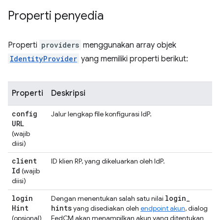
Properti penyedia
Properti
providers
menggunakan array objek
IdentityProvider
yang memiliki properti berikut:
Properti
Deskripsi
config
Jalur lengkap file konfigurasi IdP.
URL
(wajib
diisi)
client
ID klien RP, yang dikeluarkan oleh IdP.
Id
(wajib
diisi)
login
login
_
Dengan menentukan salah satu nilai
Hint
hints
yang disediakan oleh
endpoint akun
, dialog
(opsional)
FedCM akan menampilkan akun yang ditentukan