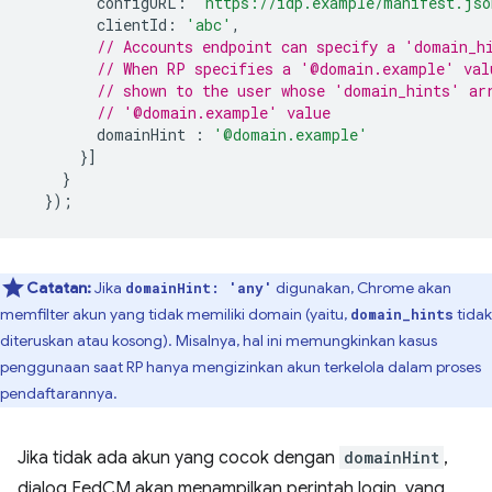
configURL
:
'https://idp.example/manifest.jso
clientId
:
'abc'
,
// Accounts endpoint can specify a 'domain_h
// When RP specifies a '@domain.example' val
// shown to the user whose 'domain_hints' ar
// '@domain.example' value
domainHint
:
'@domain.example'
}]
}
});
Catatan:
Jika
digunakan, Chrome akan
domainHint: 'any'
memfilter akun yang tidak memiliki domain (yaitu,
tidak
domain_hints
diteruskan atau kosong). Misalnya, hal ini memungkinkan kasus
penggunaan saat RP hanya mengizinkan akun terkelola dalam proses
pendaftarannya.
Jika tidak ada akun yang cocok dengan
domainHint
,
dialog FedCM akan menampilkan perintah login, yang