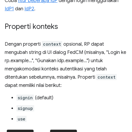
Coba
fitur beberapa IdP
dengan login menggunakan
IdP1
dan
IdP2
.
Properti konteks
Dengan properti
context
opsional, RP dapat
mengubah string di UI dialog FedCM (misalnya, "Login ke
rp.example…", "Gunakan idp.example…") untuk
mengakomodasi konteks autentikasi yang telah
ditentukan sebelumnya, misalnya. Properti
context
dapat memiliki nilai berikut:
signin
(default)
signup
use