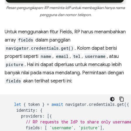
Pesan pengungkapan: RP meminta IdP untuk membagikan hanya nama
pengguna dan nomor telepon.
Untuk menggunakan fitur Fields, RP harus menambahkan
array
fields
dalam panggilan
navigator.credentials.get()
. Kolom dapat berisi
properti seperti
name
,
email
,
tel
,
username
, atau
picture
. Hal ini dapat diperluas untuk mencakup lebih
banyak nilai pada masa mendatang. Permintaan dengan
fields
akan terlihat seperti ini:
let
{
token
}
=
await
navigator
.
credentials
.
get
({
identity
:
{
providers
:
[{
// RP requests the IdP to share only usernam
fields
:
[
'username'
,
'picture'
],