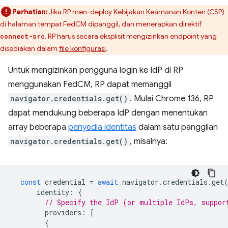
Perhatian:
Jika RP men-deploy
Kebijakan Keamanan Konten (CSP)
di halaman tempat FedCM dipanggil, dan menerapkan direktif
, RP harus secara eksplisit mengizinkan endpoint yang
connect-src
disediakan dalam
file konfigurasi
.
Untuk mengizinkan pengguna login ke IdP di RP
menggunakan FedCM, RP dapat memanggil
navigator.credentials.get()
. Mulai Chrome 136, RP
dapat mendukung beberapa IdP dengan menentukan
array beberapa
penyedia identitas
dalam satu panggilan
navigator.credentials.get()
, misalnya:
const
credential
=
await
navigator
.
credentials
.
get
identity
:
{
// Specify the IdP (or multiple IdPs, suppor
providers
:
[
{