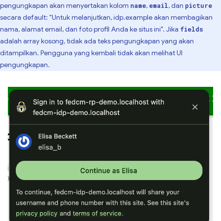
pengungkapan akan menyertakan kolom
,
, dan
name
email
picture
secara default: "Untuk melanjutkan, idp.example akan membagikan
nama, alamat email, dan foto profil Anda ke situs ini". Jika
fields
adalah array kosong, tidak ada teks pengungkapan yang akan
ditampilkan. Pengguna yang kembali tidak akan melihat UI
pengungkapan.