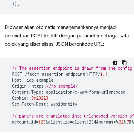
});
Browser akan otomatis menerjemahkannya menjadi
permintaan POST ke IdP dengan parameter sebagai satu
objek yang diserialisasi JSON berenkode URL:
// The assertion endpoint is drawn from the config
POST
/
fedcm_assertion_endpoint
HTTP
/
1.1
Host
:
idp
.
example
Origin
:
https
:
//rp.example/
Content
-
Type
:
application
/
x
-
www
-
form
-
urlencoded
Cookie
:
0x23223
Sec
-
Fetch
-
Dest
:
webidentity
// params are translated into urlencoded version 
account_id
=
123
&
client_id
=
client1234&params
=%
22
%
7
B