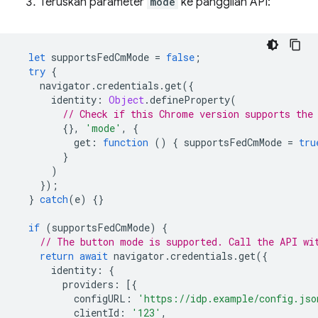
Teruskan parameter
mode
ke panggilan API:
let
supportsFedCmMode
=
false
;
try
{
navigator
.
credentials
.
get
({
identity
:
Object
.
defineProperty
(
// Check if this Chrome version supports the
{},
'mode'
,
{
get
:
function
()
{
supportsFedCmMode
=
tru
}
)
});
}
catch
(
e
)
{}
if
(
supportsFedCmMode
)
{
// The button mode is supported. Call the API wi
return
await
navigator
.
credentials
.
get
({
identity
:
{
providers
:
[{
configURL
:
'https://idp.example/config.jso
clientId
:
'123'
,