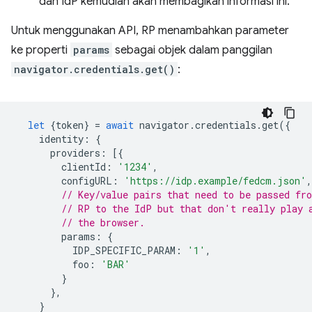
dan IdP kemudian akan membagikan informasi ini.
Untuk menggunakan API, RP menambahkan parameter
ke properti
params
sebagai objek dalam panggilan
navigator.credentials.get()
:
let
{
token
}
=
await
navigator
.
credentials
.
get
({
identity
:
{
providers
:
[{
clientId
:
'1234'
,
configURL
:
'https://idp.example/fedcm.json'
,
// Key/value pairs that need to be passed fr
// RP to the IdP but that don't really play 
// the browser.
params
:
{
IDP_SPECIFIC_PARAM
:
'1'
,
foo
:
'BAR'
}
},
}