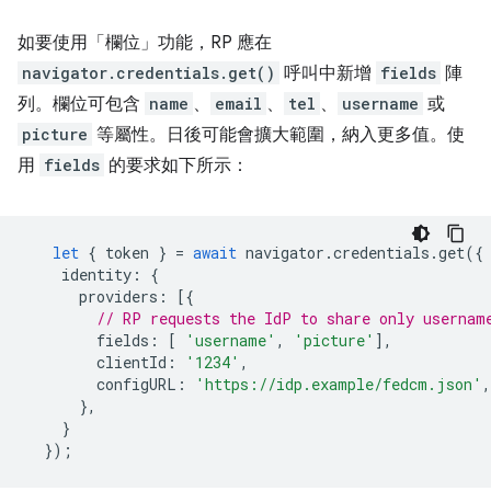
如要使用「欄位」功能，RP 應在
navigator.credentials.get()
呼叫中新增
fields
陣
列。欄位可包含
name
、
email
、
tel
、
username
或
picture
等屬性。日後可能會擴大範圍，納入更多值。使
用
fields
的要求如下所示：
let
{
token
}
=
await
navigator
.
credentials
.
get
({
identity
:
{
providers
:
[{
// RP requests the IdP to share only usernam
fields
:
[
'username'
,
'picture'
],
clientId
:
'1234'
,
configURL
:
'https://idp.example/fedcm.json'
,
},
}
});