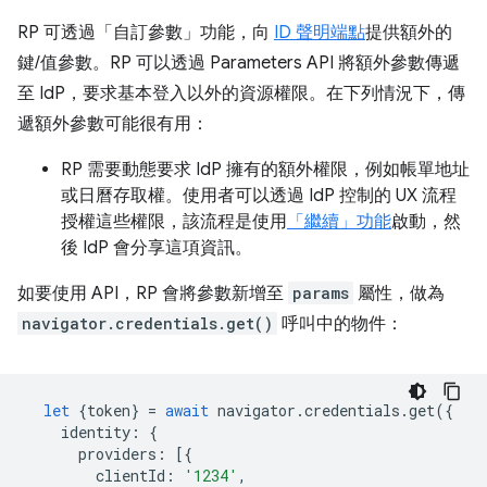
RP 可透過「自訂參數」功能，向
ID 聲明端點
提供額外的
鍵/值參數。RP 可以透過 Parameters API 將額外參數傳遞
至 IdP，要求基本登入以外的資源權限。在下列情況下，傳
遞額外參數可能很有用：
RP 需要動態要求 IdP 擁有的額外權限，例如帳單地址
或日曆存取權。使用者可以透過 IdP 控制的 UX 流程
授權這些權限，該流程是使用
「繼續」功能
啟動，然
後 IdP 會分享這項資訊。
如要使用 API，RP 會將參數新增至
params
屬性，做為
navigator.credentials.get()
呼叫中的物件：
let
{
token
}
=
await
navigator
.
credentials
.
get
({
identity
:
{
providers
:
[{
clientId
:
'1234'
,