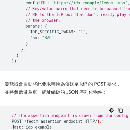
configURL
:
'https://idp.example/fedcm.json'
,
// Key/value pairs that need to be passed fr
// RP to the IdP but that don't really play 
// the browser.
params
:
{
IDP_SPECIFIC_PARAM
:
'1'
,
foo
:
'BAR'
}
},
}
});
瀏覽器會自動將此要求轉換為傳送至 IdP 的 POST 要求，
並將參數做為單一網址編碼的 JSON 序列化物件：
// The assertion endpoint is drawn from the config
POST
/
fedcm_assertion_endpoint
HTTP
/
1.1
Host
:
idp
.
example