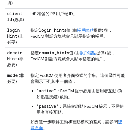
填)
client
IdP 核發的 RP 用戶端 ID。
Id
(必填)
login
login
_
hints
指定
值 (由
帳戶端點
提供) 後，
Hint
(非
FedCM 對話方塊就會只顯示指定的帳戶。
必要)
domain
domain
_
hints
指定
值 (由
帳戶端點
提供) 後，
Hint
(非
FedCM 對話方塊就會只顯示指定的帳戶。
必要)
mode
(非
指定 FedCM 使用者介面模式的字串。這個屬性可能
必要)
會顯示下列其中一個值：
"active"
：FedCM 提示必須由使用者互動 (例
如點選按鈕) 啟動。
"passive"
：系統會啟動 FedCM 提示，不需使
用者直接互動。
如要進一步瞭解主動和被動模式的差異，請參閱
總
覽頁面
。