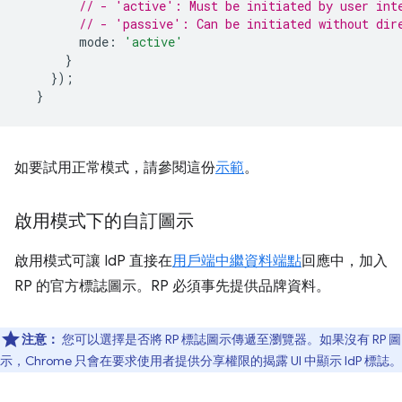
// - 'active': Must be initiated by user int
// - 'passive': Can be initiated without dir
mode
:
'active'
}
});
}
如要試用正常模式，請參閱這份
示範
。
啟用模式下的自訂圖示
啟用模式可讓 IdP 直接在
用戶端中繼資料端點
回應中，加入
RP 的官方標誌圖示。RP 必須事先提供品牌資料。
注意：
您可以選擇是否將 RP 標誌圖示傳遞至瀏覽器。如果沒有 RP 圖
示，Chrome 只會在要求使用者提供分享權限的揭露 UI 中顯示 IdP 標誌。