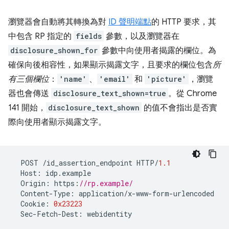
瀏覽器會自動將其轉換為對
ID 聲明端點
的 HTTP 要求，其
中包含 RP 指定的
fields
參數，以及瀏覽器在
disclosure_shown_for
參數中向使用者揭露的欄位。為
確保向後相容性，如果顯示揭露文字，且要求的欄位包含
所
有三個欄位
：
'name'
、
'email'
和
'picture'
，瀏覽
器也會傳送
disclosure_text_shown=true
。從 Chrome
141 開始，
disclosure_text_shown
的值不會指出是否實
際向使用者顯示揭露文字。
POST
/
id_assertion_endpoint
HTTP
/
1.1
Host
:
idp
.
example
Origin
:
https
:
//rp.example/
Content
-
Type
:
application
/
x
-
www
-
form
-
urlencoded
Cookie
:
0x23223
Sec
-
Fetch
-
Dest
:
webidentity