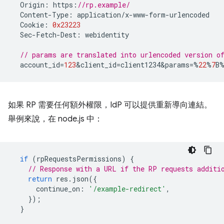
Origin
:
https
:
//rp.example/
Content
-
Type
:
application
/
x
-
www
-
form
-
urlencoded
Cookie
:
0x23223
Sec
-
Fetch
-
Dest
:
webidentity
// params are translated into urlencoded version 
account_id
=
123
&
client_id
=
client1234&params
=%
22
%
7
B
如果 RP 需要任何額外權限，IdP 可以提供重新導向連結。
舉例來說，在 node.js 中：
if
(
rpRequestsPermissions
)
{
// Response with a URL if the RP requests additi
return
res
.
json
({
continue_on
:
'/example-redirect'
,
});
}