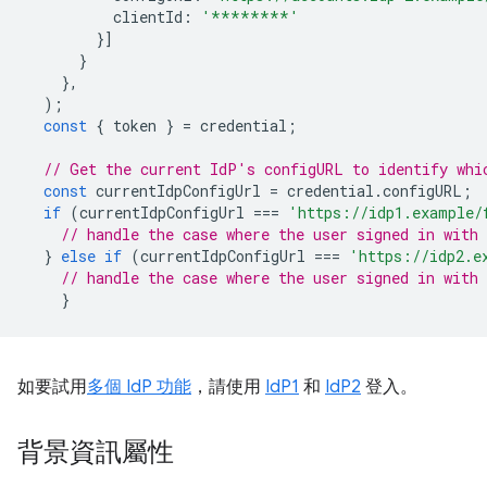
clientId
:
'********'
}]
}
},
);
const
{
token
}
=
credential
;
// Get the current IdP's configURL to identify whi
const
currentIdpConfigUrl
=
credential
.
configURL
;
if
(
currentIdpConfigUrl
===
'https://idp1.example/
// handle the case where the user signed in with 
}
else
if
(
currentIdpConfigUrl
===
'https://idp2.e
// handle the case where the user signed in with 
}
如要試用
多個 IdP 功能
，請使用
IdP1
和
IdP2
登入。
背景資訊屬性