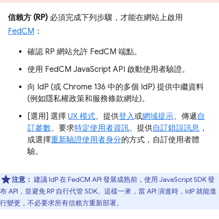
信賴方 (RP)
必須完成下列步驟，才能在網站上啟用
FedCM
：
確認 RP 網站允許 FedCM 端點。
使用 FedCM JavaScript API 啟動使用者驗證。
向 IdP (或 Chrome 136 中的多個 IdP) 提供中繼資料
(例如隱私權政策和服務條款網址)。
[選用] 選擇
UX 模式
、提供
登入
或
網域提示
、傳遞
自
訂參數
、要求
特定使用者資訊
、提供
自訂錯誤訊息
，
或選擇
重新驗證使用者身分
的方式，自訂使用者體
驗。
注意：
建議 IdP 在 FedCM API 發展成熟前，使用 JavaScript SDK 發
布 API，並避免 RP 自行代管 SDK。這樣一來，當 API 演進時，IdP 就能進
行變更，不必要求所有信賴方重新部署。