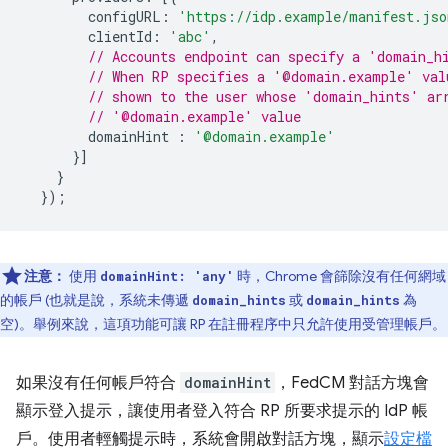
configURL
:
'https://idp.example/manifest.jso
clientId
:
'abc'
,
// Accounts endpoint can specify a 'domain_h
// When RP specifies a '@domain.example' val
// shown to the user whose 'domain_hints' ar
// '@domain.example' value
domainHint
:
'@domain.example'
}]
}
});
注意：
使用
時，Chrome 會篩除沒有任何網域
domainHint: 'any'
的帳戶 (也就是說，系統未傳遞
或
為
domain_hints
domain_hints
空)。舉例來說，這項功能可讓 RP 在註冊程序中只允許使用受管理帳戶。
如果沒有任何帳戶符合
domainHint
，FedCM 對話方塊會
顯示登入提示，讓使用者登入符合 RP 所要求提示的 IdP 帳
戶。使用者輕觸提示時，系統會開啟對話方塊，顯示
設定檔