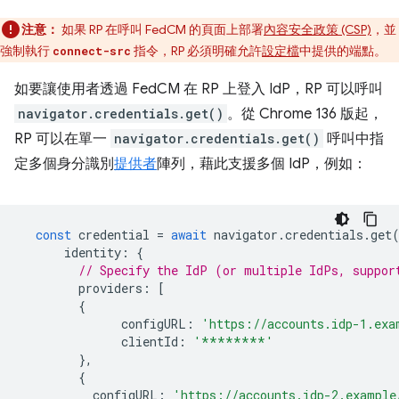
注意：
如果 RP 在呼叫 FedCM 的頁面上部署
內容安全政策 (CSP)
，並
強制執行
指令，RP 必須明確允許
設定檔
中提供的端點。
connect-src
如要讓使用者透過 FedCM 在 RP 上登入 IdP，RP 可以呼叫
navigator.credentials.get()
。從 Chrome 136 版起，
RP 可以在單一
navigator.credentials.get()
呼叫中指
定多個身分識別
提供者
陣列，藉此支援多個 IdP，例如：
const
credential
=
await
navigator
.
credentials
.
get
identity
:
{
// Specify the IdP (or multiple IdPs, suppor
providers
:
[
{
configURL
:
'https://accounts.idp-1.exa
clientId
:
'********'
},
{
configURL
:
'https://accounts.idp-2.example