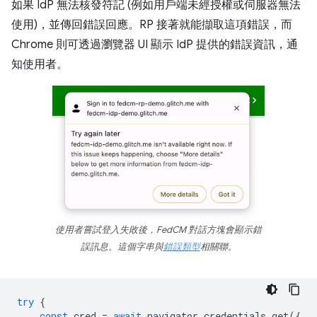
如果 IdP 無法核發符記 (例如用戶端未經授權或伺服器無法
使用)，並傳回錯誤回應。RP 接著就能擷取這項錯誤，而
Chrome 則可透過瀏覽器 UI 顯示 IdP 提供的錯誤資訊，通
知使用者。
使用者嘗試登入失敗後，FedCM 對話方塊會顯示錯
誤訊息。這個字串與
錯誤類型
相關聯。
try
{
const
cred
=
await
navigator
.
credentials
.
get
({