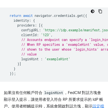
return
await
navigator
.
credentials
.
get
({
identity
:
{
providers
:
[{
configURL
:
'https://idp.example/manifest.jso
clientId
:
'123'
,
// Accounts endpoint can specify a 'login_hi
// When RP specifies a 'exampleHint' value, 
// shown to the user whose 'login_hints' arr
// value
loginHint
:
'exampleHint'
}]
}
});
如果沒有任何帳戶符合
loginHint
，FedCM 對話方塊會
顯示登入提示，讓使用者登入符合 RP 所要求提示的 IdP 帳
戶。使用者輕觸提示時，系統會開啟對話方塊，顯示
設定檔