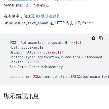
符的用戶端 ID，也是如此。
在本例中，傳送至
ID 聲明端點
的
disclosure_text_shown
在 HTTP 內文中為 false：
POST
/
id_assertion_endpoint
HTTP
/
1.1
Host
:
idp
.
example
Origin
:
https
:
//rp.example/
Content
-
Type
:
application
/
x
-
www
-
form
-
urlencoded
Cookie
:
0x23223
Sec
-
Fetch
-
Dest
:
webidentity
account_id
=
123
&
client_id
=
client1234&disclosure_tex
顯示錯誤訊息