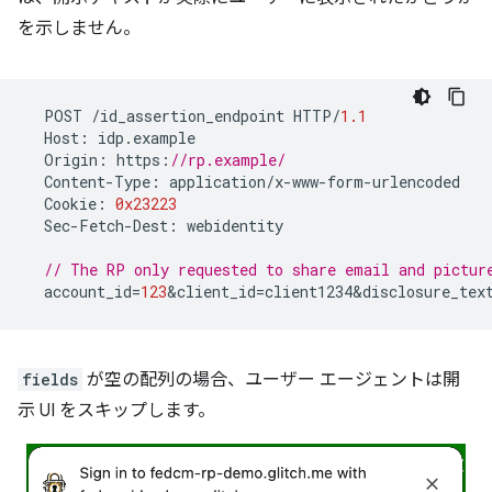
を示しません。
POST
/
id_assertion_endpoint
HTTP
/
1.1
Host
:
idp
.
example
Origin
:
https
:
//rp.example/
Content
-
Type
:
application
/
x
-
www
-
form
-
urlencoded
Cookie
:
0x23223
Sec
-
Fetch
-
Dest
:
webidentity
// The RP only requested to share email and pictur
account_id
=
123
&
client_id
=
client1234&disclosure_tex
fields
が空の配列の場合、ユーザー エージェントは開
示 UI をスキップします。