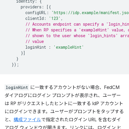
identity
:
{
providers
:
[{
configURL
:
'https://idp.example/manifest.jso
clientId
:
'123'
,
// Accounts endpoint can specify a 'login_hi
// When RP specifies a 'exampleHint' value, 
// shown to the user whose 'login_hints' arr
// value
loginHint
:
'exampleHint'
}]
}
});
loginHint
に一致するアカウントがない場合、FedCM
ダイアログにログイン プロンプトが表示され、ユーザー
は RP がリクエストしたヒントに一致する IdP アカウント
にログインできます。ユーザーがプロンプトをタップする
と、
構成ファイル
で指定されたログイン URL を含むダイ
アログ ウィンドウが開きます。リンクには、ログイン ヒ