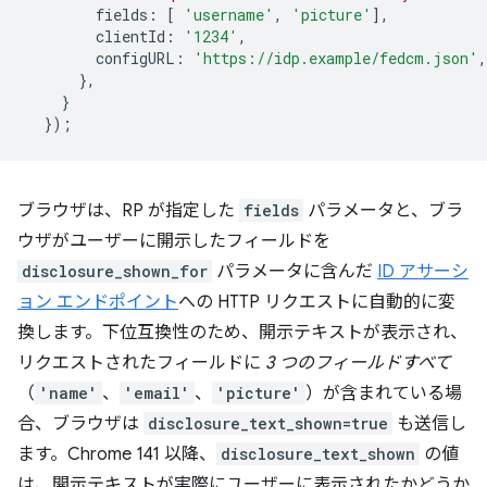
fields
:
[
'username'
,
'picture'
],
clientId
:
'1234'
,
configURL
:
'https://idp.example/fedcm.json'
,
},
}
});
ブラウザは、RP が指定した
fields
パラメータと、ブラ
ウザがユーザーに開示したフィールドを
disclosure_shown_for
パラメータに含んだ
ID アサーシ
ョン エンドポイント
への HTTP リクエストに自動的に変
換します。下位互換性のため、開示テキストが表示され、
リクエストされたフィールドに
3 つのフィールドすべて
（
'name'
、
'email'
、
'picture'
）が含まれている場
合、ブラウザは
disclosure_text_shown=true
も送信し
ます。Chrome 141 以降、
disclosure_text_shown
の値
は、開示テキストが実際にユーザーに表示されたかどうか