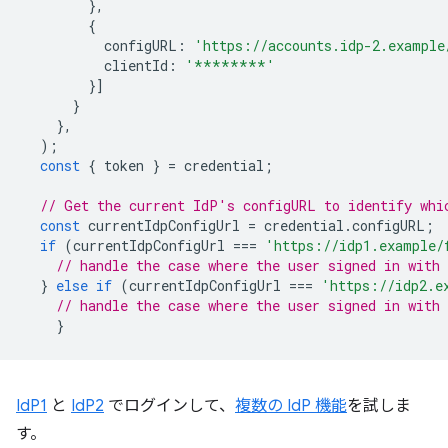
},
{
configURL
:
'https://accounts.idp-2.example
clientId
:
'********'
}]
}
},
);
const
{
token
}
=
credential
;
// Get the current IdP's configURL to identify whi
const
currentIdpConfigUrl
=
credential
.
configURL
;
if
(
currentIdpConfigUrl
===
'https://idp1.example/
// handle the case where the user signed in with 
}
else
if
(
currentIdpConfigUrl
===
'https://idp2.e
// handle the case where the user signed in with 
}
IdP1
と
IdP2
でログインして、
複数の IdP 機能
を試しま
す。