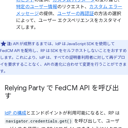
のヒント
の提供、
カスタム パラメータ
の受け渡し、
特定のユーザー情報
のリクエスト、
カスタム エラー
メッセージ
の提供、
ユーザーの再認証
の方法の選択
によって、ユーザー エクスペリエンスをカスタマイ
ズします。
注:
API が成熟するまでは、IdP は JavaScript SDK を使用して
FedCM API を配布し、RP は SDK をセルフホストしないことをおすすめ
します。これにより、IdP は、すべての証明書利用者に対して再デプロ
イを要求することなく、API の進化に合わせて変更を行うことができま
す。
Relying Party で Fed
CM API を呼び出
す
IdP の構成
とエンドポイントが利用可能になると、RP は
navigator.credentials.get()
を呼び出して、ユーザ