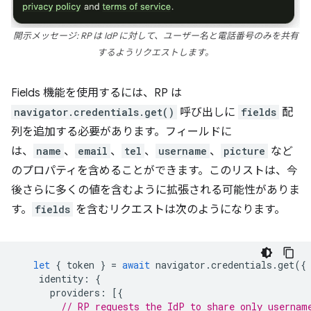
開示メッセージ: RP は IdP に対して、ユーザー名と電話番号のみを共有
するようリクエストします。
Fields 機能を使用するには、RP は
navigator.credentials.get()
呼び出しに
fields
配
列を追加する必要があります。フィールドに
は、
name
、
email
、
tel
、
username
、
picture
など
のプロパティを含めることができます。このリストは、今
後さらに多くの値を含むように拡張される可能性がありま
す。
fields
を含むリクエストは次のようになります。
let
{
token
}
=
await
navigator
.
credentials
.
get
({
identity
:
{
providers
:
[{
// RP requests the IdP to share only usernam