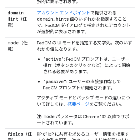
択的に表示されます。
domain
アカウント エンドポイント
で提供される
Hint
domain
_
hints
（任
値のいずれかを指定すること
意）
で、FedCM ダイアログで指定されたアカウント
が選択的に表示されます。
mode
（任
FedCM の UI モードを指定する文字列。次のいず
意）
れかの値になります。
"active"
: FedCM プロンプトは、ユーザー
操作（ボタンのクリックなど）によって開始
される必要があります。
"passive"
: ユーザーの直接操作なしで
FedCM プロンプトが開始されます。
アクティブ モードとパッシブ モードの違いにつ
いて詳しくは、
概要ページ
をご覧ください。
mode
注:
パラメータは Chrome 132 以降でサポ
ートされています。
fields
（任
RP が IdP に共有を求めるユーザー情報を指定す