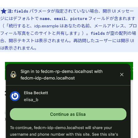
注:
パラメータが指定されていない場合、開示 UI メッセー
fields
ジにはデフォルトで
、
、
フィールドが含まれます
name
email
picture
（「続行すると、idp.example はあなたの名前、メールアドレス、プロ
フィール写真をこのサイトと共有します」）。
が空の配列の場
fields
合、開示テキストは表示されません。再訪問したユーザーには開示 UI
は表示されません。