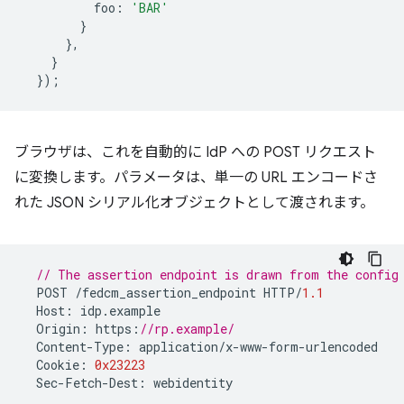
foo
:
'BAR'
}
},
}
});
ブラウザは、これを自動的に IdP への POST リクエスト
に変換します。パラメータは、単一の URL エンコードさ
れた JSON シリアル化オブジェクトとして渡されます。
// The assertion endpoint is drawn from the config
POST
/
fedcm_assertion_endpoint
HTTP
/
1.1
Host
:
idp
.
example
Origin
:
https
:
//rp.example/
Content
-
Type
:
application
/
x
-
www
-
form
-
urlencoded
Cookie
:
0x23223
Sec
-
Fetch
-
Dest
:
webidentity