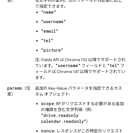
意）
る文字列の配列。次のフィールドは必要に応じ
て指定できます。
"name"
"username"
"email"
"tel"
"picture"
注: Fields API は Chrome 132 以降でサポートされ
"username"
"tel"
ています。
フィールドと
フ
ィールドは Chrome 141 以降でサポートされてい
ます。
params
（任
追加の Key-Value パラメータを指定できるカス
意）
タム オブジェクト:
scope
: RP がリクエストする必要がある追加
の権限を含む文字列値（例:
"drive.readonly
calendar.readonly"
）
nonce
: レスポンスがこの特定のリクエスト