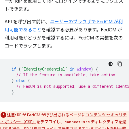
ーが IdP を使用して RP にログインできるようにリクエス
トできます。
API を呼び出す前に、
ユーザーのブラウザで FedCM が利
用可能であること
を確認する必要があります。FedCM が
利用可能かどうかを確認するには、FedCM の実装を次の
コードでラップします。
if
(
'IdentityCredential'
in
window
)
{
// If the feature is available, take action
}
else
{
// FedCM is not supported, use a different ident
}
注意:
RP が FedCM が呼び出されるページに
コンテンツ セキュリテ
ィ ポリシー（CSP）
をデプロイし、
ディレクティブを適
connect-src
用する場合、RP は
構成ファイル
で提供されるエンドポイントを明示的