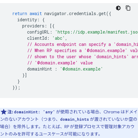
return
await
navigator
.
credentials
.
get
({
identity
:
{
providers
:
[{
configURL
:
'https://idp.example/manifest.jso
clientId
:
'abc'
,
// Accounts endpoint can specify a 'domain_h
// When RP specifies a '@domain.example' val
// shown to the user whose 'domain_hints' ar
// '@domain.example' value
domainHint
:
'@domain.example'
}]
}
});
注:
が使用されている場合、Chrome はドメイ
domainHint: 'any'
ンのないアカウント（つまり、
が渡されていないか空の
domain_hints
場合）を除外します。たとえば、RP が登録プロセスで管理対象アカウ
ントのみを許可するユースケースが可能になります。