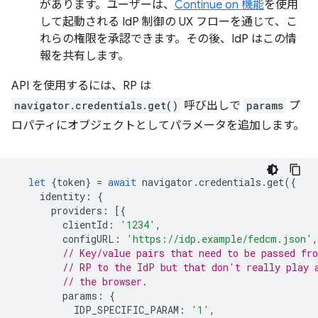
があります。ユーザーは、
Continue on 機能
を使用
して起動される IdP 制御の UX フローを通じて、こ
れらの権限を承認できます。その後、IdP はこの情
報を共有します。
API を使用するには、RP は
navigator.credentials.get()
呼び出しで
params
プ
ロパティにオブジェクトとしてパラメータを追加します。
let
{
token
}
=
await
navigator
.
credentials
.
get
({
identity
:
{
providers
:
[{
clientId
:
'1234'
,
configURL
:
'https://idp.example/fedcm.json'
,
// Key/value pairs that need to be passed fr
// RP to the IdP but that don't really play 
// the browser.
params
:
{
IDP_SPECIFIC_PARAM
:
'1'
,