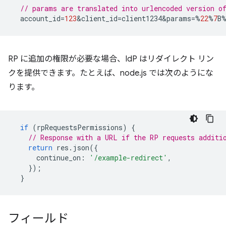
// params are translated into urlencoded version 
account_id
=
123
&
client_id
=
client1234&params
=%
22
%
7
B
RP に追加の権限が必要な場合、IdP はリダイレクト リン
クを提供できます。たとえば、node.js では次のようにな
ります。
if
(
rpRequestsPermissions
)
{
// Response with a URL if the RP requests additi
return
res
.
json
({
continue_on
:
'/example-redirect'
,
});
}
フィールド