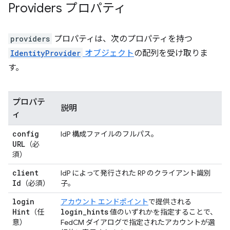
Providers プロパティ
providers
プロパティは、次のプロパティを持つ
IdentityProvider
オブジェクト
の配列を受け取りま
す。
プロパテ
説明
ィ
config
IdP 構成ファイルのフルパス。
URL
（必
須）
client
IdP によって発行された RP のクライアント識別
Id
（必須）
子。
login
アカウント エンドポイント
で提供される
Hint
login
_
hints
（任
値のいずれかを指定することで、
意）
FedCM ダイアログで指定されたアカウントが選