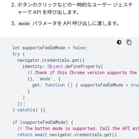
ボタンのクリックなどの一時的なユーザー ジェスチ
ャーで API を呼び出します。
mode
パラメータを API 呼び出しに渡します。
let
supportsFedCmMode
=
false
;
try
{
navigator
.
credentials
.
get
({
identity
:
Object
.
defineProperty
(
// Check if this Chrome version supports the
{},
'mode'
,
{
get
:
function
()
{
supportsFedCmMode
=
tru
}
)
});
}
catch
(
e
)
{}
if
(
supportsFedCmMode
)
{
// The button mode is supported. Call the API wi
return
await
navigator
.
credentials
.
get
({