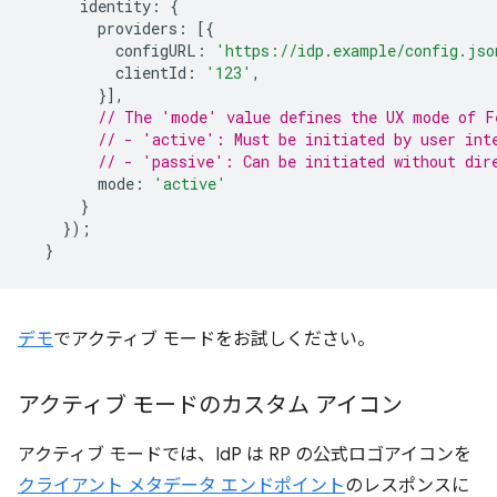
identity
:
{
providers
:
[{
configURL
:
'https://idp.example/config.jso
clientId
:
'123'
,
}],
// The 'mode' value defines the UX mode of F
// - 'active': Must be initiated by user int
// - 'passive': Can be initiated without dir
mode
:
'active'
}
});
}
デモ
でアクティブ モードをお試しください。
アクティブ モードのカスタム アイコン
アクティブ モードでは、IdP は RP の公式ロゴアイコンを
クライアント メタデータ エンドポイント
のレスポンスに