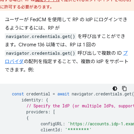
に許可する必要があります。
ユーザーが FedCM を使用して RP の IdP にログインでき
るようにするには、RP が
navigator.credentials.get()
を呼び出すことができ
ます。Chrome 136 以降では、RP は 1 回の
navigator.credentials.get()
呼び出しで複数の ID
プ
ロバイダ
の配列を指定することで、複数の IdP をサポート
できます。例:
const
credential
=
await
navigator
.
credentials
.
get
identity
:
{
// Specify the IdP (or multiple IdPs, suppor
providers
:
[
{
configURL
:
'https://accounts.idp-1.exa
clientId
:
'********'