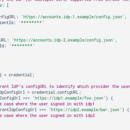
s
:
[
nfigURL
:
'https://accounts.idp-1.example/config.json'
,
ientId
:
'********'
URL
:
'https://accounts.idp-2.example/config.json'
,
Id
:
'********'
}
=
credential
;
rent IdP's configURL to identify which provider the use
dpConfigUrl
=
credential
.
configURL
;
ConfigUrl
===
'https://idp1.example/foo.json'
)
{
e case where the user signed in with idp1
rentIdpConfigUrl
===
'https://idp2.example/bar.json'
)
{
e case where the user signed in with idp2