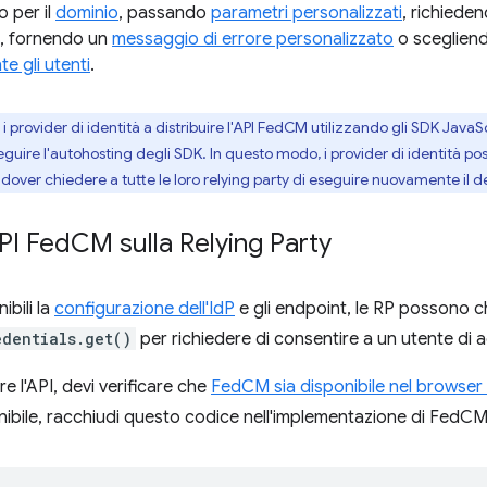
o per il
dominio
, passando
parametri personalizzati
, richiede
, fornendo un
messaggio di errore personalizzato
o sceglie
e gli utenti
.
provider di identità a distribuire l'API FedCM utilizzando gli SDK JavaScr
eseguire l'autohosting degli SDK. In questo modo, i provider di identit
a dover chiedere a tutte le loro relying party di eseguire nuovamente il
PI Fed
CM sulla Relying Party
ibili la
configurazione dell'IdP
e gli endpoint, le RP possono 
edentials.get()
per richiedere di consentire a un utente di a
e l'API, devi verificare che
FedCM sia disponibile nel browser 
bile, racchiudi questo codice nell'implementazione di FedCM