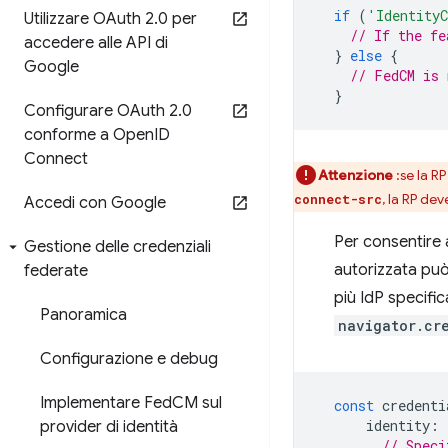
if
(
'IdentityC
Utilizzare OAuth 2
.
0 per
// If the fe
accedere alle API di
}
else
{
Google
// FedCM is 
}
Configurare OAuth 2
.
0
conforme a Open
ID
Connect
Attenzione
:se la R
, la RP de
connect-src
Accedi con Google
Per consentire 
Gestione delle credenziali
autorizzata pu
federate
più IdP specifi
Panoramica
navigator.cr
Configurazione e debug
Implementare Fed
CM sul
const
credenti
identity
:
provider di identità
// Speci