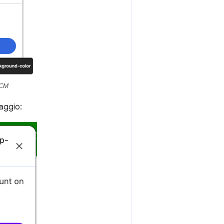
dCM
saggio: