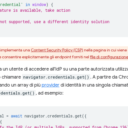
redential'
in
window
)
{
ature is available, take action
not supported, use a different identity solution
P implementa una
Content Security Policy (CSP)
nella pagina in cui vien
ve consentire esplicitamente gli endpoint forniti nel
file di configurazion
a un utente di accedere all'IdP su una parte autorizzata utili
ò chiamare
navigator.credentials.get()
. A partire da Ch
cando un array di più
provider
di identità in una singola chiama
edentials.get()
, ad esempio:
al
=
await
navigator
.
credentials
.
get
({
{
fy the IdP (or multiple IdPs, supported from Chrome 136