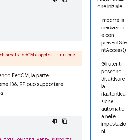
one iniziale
Imporre la
mediazion
e con
preventSile
ntAccess()
e chiamato FedCM e applica l'istruzione
e
.
Gli utenti
possono
zzando FedCM, la parte
disattivare
rome 136, RP può supportare
la
ta
riautentica
zione
automatic
a nelle
impostazio
ni
) this Relying Party supports