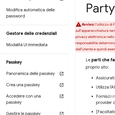
Party
Modifica automatica delle
password
Avviso:
l'utilizzo di
sull'apparecchiatura ter
Gestore delle credenziali
privacy elettronica nell
responsabilità determina
Modalità UI immediata
dall'utente e quindi ese
Le
parti che f
Passkey
proprio sito:
Panoramica delle passkey
Assicurati
Crea una passkey
Utilizza l
Accedere con una
Fornisci i
passkey
provider d
[Facoltati
Gestire le passkey