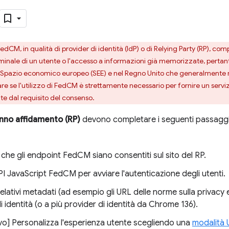
 FedCM, in qualità di provider di identità (IdP) o di Relying Party (RP),
minale di un utente o l'accesso a informazioni già memorizzate, pertanto 
o Spazio economico europeo (SEE) e nel Regno Unito che generalmente ri
re se l'utilizzo di FedCM è strettamente necessario per fornire un serviz
nte dal requisito del consenso.
anno affidamento (RP)
devono completare i seguenti passaggi
 che gli endpoint FedCM siano consentiti sul sito del RP.
'API JavaScript FedCM per avviare l'autenticazione degli utenti.
 relativi metadati (ad esempio gli URL delle norme sulla privacy e 
i identità (o a più provider di identità da Chrome 136).
vo] Personalizza l'esperienza utente scegliendo una
modalità 