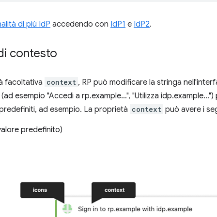
alità di più IdP
accedendo con
IdP1
e
IdP2
.
di contesto
à facoltativa
context
, RP può modificare la stringa nell'interf
ad esempio "Accedi a rp.example…", "Utilizza idp.example…") p
predefiniti, ad esempio. La proprietà
context
può avere i seg
alore predefinito)