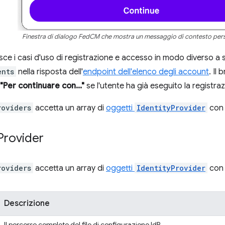
Finestra di dialogo FedCM che mostra un messaggio di contesto pers
isce i casi d'uso di registrazione e accesso in modo diverso a 
ents
nella risposta dell'
endpoint dell'elenco degli account
. Il
"Per continuare con..."
se l'utente ha già eseguito la registraz
roviders
accetta un array di
oggetti
IdentityProvider
con 
Provider
roviders
accetta un array di
oggetti
IdentityProvider
con 
Descrizione
Il percorso completo del file di configurazione IdP.