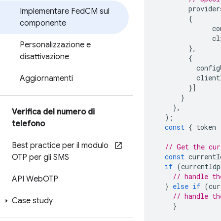
provider
Implementare Fed
CM sul
{
componente
co
cl
Personalizzazione e
},
disattivazione
{
config
client
Aggiornamenti
}]
}
},
Verifica del numero di
);
telefono
const
{
token
Best practice per il modulo
// Get the cur
const
currentI
OTP per gli SMS
if
(
currentIdp
// handle th
API Web
OTP
}
else
if
(
cur
// handle th
Case study
}