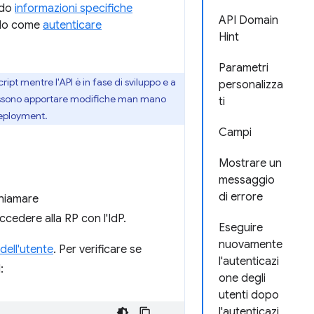
ndo
informazioni specifiche
API Domain
ndo come
autenticare
Hint
Parametri
ipt mentre l'API è in fase di sviluppo e a
personalizza
à possono apportare modifiche man mano
ti
 deployment.
Campi
Mostrare un
messaggio
di errore
chiamare
ccedere alla RP con l'IdP.
Eseguire
nuovamente
dell'utente
. Per verificare se
l'autenticazi
:
one degli
utenti dopo
l'autenticazi