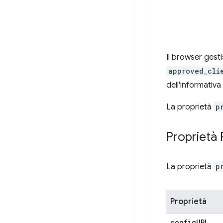
Il browser gest
approved_cli
dell'informativa
La proprietà
p
Proprietà 
La proprietà
p
Proprietà
config
URL