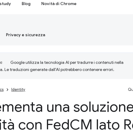
study
Blog
Novità di Chrome
Privacy e sicurezza
Google utilizza la tecnologia AI per tradurre i contenuti nella
ta. Le traduzioni generate dall'AI potrebbero contenere errori.
cs
Identity
Qu
ementa una soluzione
ità con Fed
CM lato R