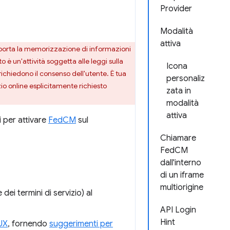
Provider
Modalità
attiva
 comporta la memorizzazione di informazioni
è un'attività soggetta alle leggi sulla
Icona
chiedono il consenso dell'utente. È tua
personaliz
io online esplicitamente richiesto
zata in
modalità
attiva
 per attivare
FedCM
sul
Chiamare
FedCM
dall'interno
di un iframe
multiorigine
dei termini di servizio) al
API Login
Hint
UX
, fornendo
suggerimenti per