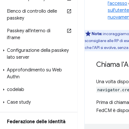
l'accesso
sull'utente
Elenco di controllo delle
nuovament
passkey
Passkey all'interno di
Nota:
incoraggiamo i 
iframe
sconsigliare alle RP di 
che l'API si evolve, senz
Configurazione della passkey
lato server
Chiama l'A
Approfondimento su Web
Authn
Una volta dispon
codelab
navigator.cr
Case study
Prima di chiamar
FedCM è disponi
Federazione delle identità