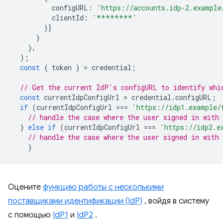
configURL
:
'https://accounts.idp-2.example
clientId
:
'********'
}]
}
},
);
const
{
token
}
=
credential
;
// Get the current IdP's configURL to identify whi
const
currentIdpConfigUrl
=
credential
.
configURL
;
if
(
currentIdpConfigUrl
===
'https://idp1.example/
// handle the case where the user signed in with 
}
else
if
(
currentIdpConfigUrl
===
'https://idp2.e
// handle the case where the user signed in with 
}
Оцените
функцию работы с несколькими
поставщиками идентификации (IdP)
, войдя в систему
с помощью
IdP1
и
IdP2
.