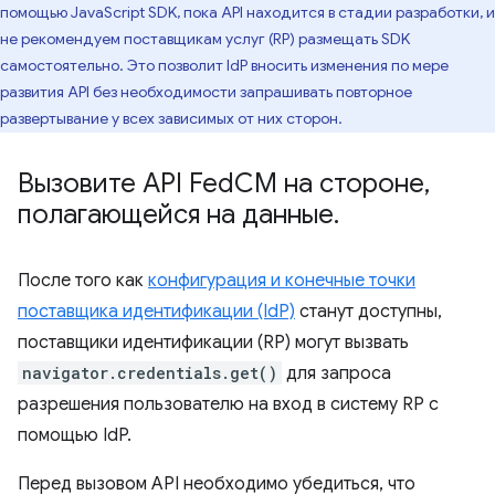
помощью JavaScript SDK, пока API находится в стадии разработки, и
не рекомендуем поставщикам услуг (RP) размещать SDK
самостоятельно. Это позволит IdP вносить изменения по мере
развития API без необходимости запрашивать повторное
развертывание у всех зависимых от них сторон.
Вызовите API Fed
CM на стороне
,
полагающейся на данные
.
После того как
конфигурация и конечные точки
поставщика идентификации (IdP)
станут доступны,
поставщики идентификации (RP) могут вызвать
navigator.credentials.get()
для запроса
разрешения пользователю на вход в систему RP с
помощью IdP.
Перед вызовом API необходимо убедиться, что