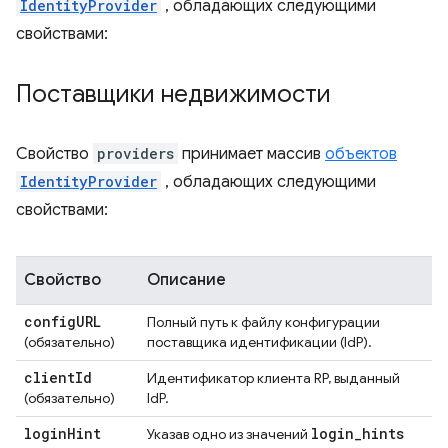
IdentityProvider
, обладающих следующими
свойствами:
Поставщики недвижимости
Свойство
providers
принимает массив
объектов
IdentityProvider
, обладающих следующими
свойствами:
Свойство
Описание
config
URL
Полный путь к файлу конфигурации
(обязательно)
поставщика идентификации (IdP).
client
Id
Идентификатор клиента RP, выданный
(обязательно)
IdP.
login
Hint
login
_
hints
Указав одно из значений