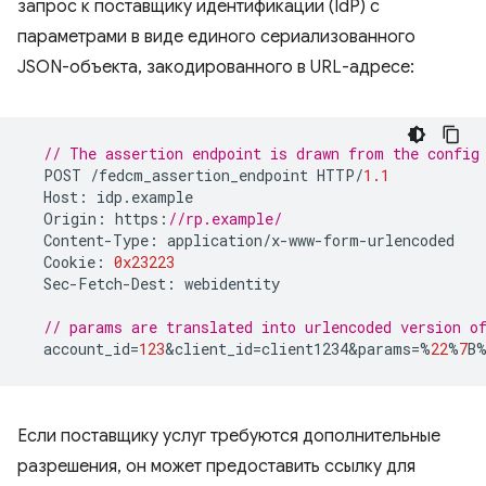
запрос к поставщику идентификации (IdP) с
параметрами в виде единого сериализованного
JSON-объекта, закодированного в URL-адресе:
// The assertion endpoint is drawn from the config
POST
/
fedcm_assertion_endpoint
HTTP
/
1.1
Host
:
idp
.
example
Origin
:
https
:
//rp.example/
Content
-
Type
:
application
/
x
-
www
-
form
-
urlencoded
Cookie
:
0x23223
Sec
-
Fetch
-
Dest
:
webidentity
// params are translated into urlencoded version 
account_id
=
123
&
client_id
=
client1234&params
=%
22
%
7
B
Если поставщику услуг требуются дополнительные
разрешения, он может предоставить ссылку для