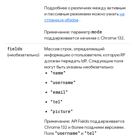
Подробнее о различиях между активным
и пассивным режимами можно узнать
на
странице обзора
.
mode
Примечание: параметр
поддерживается начиная с Chrome 132.
fields
Массив строк, определяющий
(необязательно)
информацию о пользователе, которую RP
должен передать IdP. Следующие поля
могут быть указаны необязательно:
"name"
"username"
"email"
"tel"
"picture"
Примечание: API Fields поддерживается
Chrome 132 и более поздними версиями.
"username"
"tel"
Поля
и