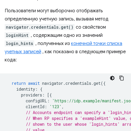
Пользователи могут выборочно отображать
определенную учетную запись, вызывая метод
navigator.credentials.get()
со свойством
loginHint
, содержащим одно из значений
login_hints
, полученных из
конечной точки списка
учетных записей
, как показано в следующем примере
кода:
return
await
navigator
.
credentials
.
get
({
identity
:
{
providers
:
[{
configURL
:
'https://idp.example/manifest.jso
clientId
:
'123'
,
// Accounts endpoint can specify a 'login_hi
// When RP specifies a 'exampleHint' value, 
// shown to the user whose 'login_hints' arr
// value