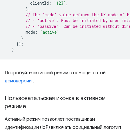
clientId
:
'123'
,
}],
// The 'mode' value defines the UX mode of F
// - 'active': Must be initiated by user int
// - 'passive': Can be initiated without dir
mode
:
'active'
}
});
}
Попробуйте активный режим с помощью этой
демоверсии
.
Пользовательская иконка в активном
режиме
Активный режим позволяет поставщикам
идентификации (IdP) включать официальный логотип