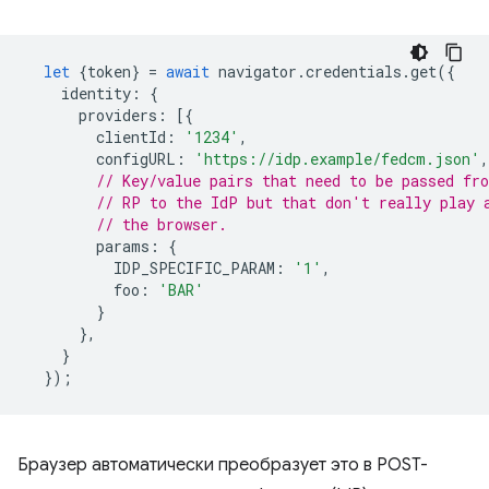
let
{
token
}
=
await
navigator
.
credentials
.
get
({
identity
:
{
providers
:
[{
clientId
:
'1234'
,
configURL
:
'https://idp.example/fedcm.json'
,
// Key/value pairs that need to be passed fr
// RP to the IdP but that don't really play 
// the browser.
params
:
{
IDP_SPECIFIC_PARAM
:
'1'
,
foo
:
'BAR'
}
},
}
});
Браузер автоматически преобразует это в POST-