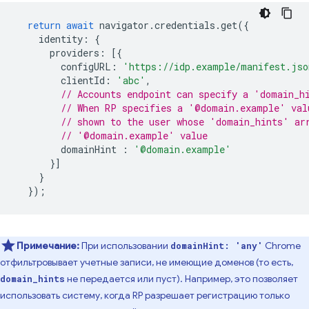
return
await
navigator
.
credentials
.
get
({
identity
:
{
providers
:
[{
configURL
:
'https://idp.example/manifest.jso
clientId
:
'abc'
,
// Accounts endpoint can specify a 'domain_h
// When RP specifies a '@domain.example' val
// shown to the user whose 'domain_hints' ar
// '@domain.example' value
domainHint
:
'@domain.example'
}]
}
});
Примечание:
При использовании
Chrome
domainHint: 'any'
отфильтровывает учетные записи, не имеющие доменов (то есть,
не передается или пуст). Например, это позволяет
domain_hints
использовать систему, когда RP разрешает регистрацию только