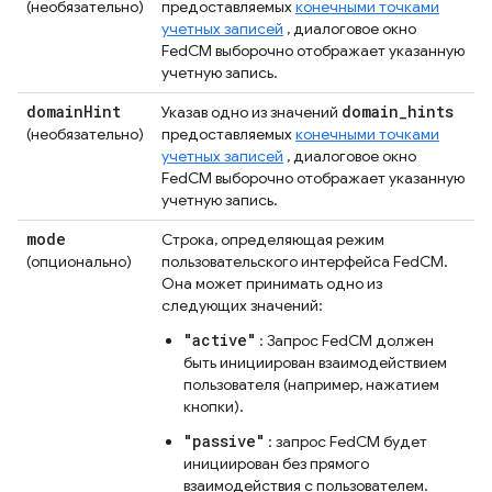
(необязательно)
предоставляемых
конечными точками
учетных записей
, диалоговое окно
FedCM выборочно отображает указанную
учетную запись.
domain
Hint
domain
_
hints
Указав одно из значений
(необязательно)
предоставляемых
конечными точками
учетных записей
, диалоговое окно
FedCM выборочно отображает указанную
учетную запись.
mode
Строка, определяющая режим
(опционально)
пользовательского интерфейса FedCM.
Она может принимать одно из
следующих значений:
"active"
: Запрос FedCM должен
быть инициирован взаимодействием
пользователя (например, нажатием
кнопки).
"passive"
: запрос FedCM будет
инициирован без прямого
взаимодействия с пользователем.