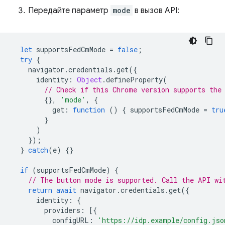
Передайте параметр
mode
в вызов API:
let
supportsFedCmMode
=
false
;
try
{
navigator
.
credentials
.
get
({
identity
:
Object
.
defineProperty
(
// Check if this Chrome version supports the
{},
'mode'
,
{
get
:
function
()
{
supportsFedCmMode
=
tru
}
)
});
}
catch
(
e
)
{}
if
(
supportsFedCmMode
)
{
// The button mode is supported. Call the API wi
return
await
navigator
.
credentials
.
get
({
identity
:
{
providers
:
[{
configURL
:
'https://idp.example/config.jso