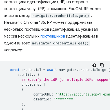
поставщика идентификации (IdP) на стороне
поставщика услуг (RP) с помощью FedCM, RP может
вызвать метод
navigator.credentials.get()
.
Начиная с Chrome 136, RP может поддерживать
несколько поставщиков идентификации, указывая
массив нескольких
поставщиков
идентификации в
одном вызове
navigator.credentials.get()
,
например:
const
credential
=
await
navigator
.
credentials
.
get
identity
:
{
// Specify the IdP (or multiple IdPs, suppor
providers
:
[
{
configURL
:
'https://accounts.idp-1.exa
clientId
:
'********'
},
{