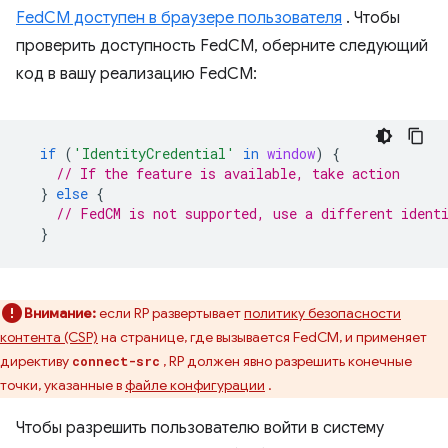
FedCM доступен в браузере пользователя
. Чтобы
проверить доступность FedCM, оберните следующий
код в вашу реализацию FedCM:
if
(
'IdentityCredential'
in
window
)
{
// If the feature is available, take action
}
else
{
// FedCM is not supported, use a different ident
}
Внимание:
если RP развертывает
политику безопасности
контента (CSP)
на странице, где вызывается FedCM, и применяет
директиву
, RP должен явно разрешить конечные
connect-src
точки, указанные в
файле конфигурации
.
Чтобы разрешить пользователю войти в систему