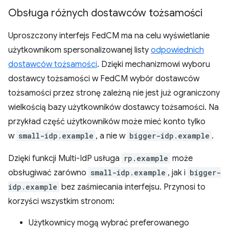
Obsługa różnych dostawców tożsamości
Uproszczony interfejs FedCM ma na celu wyświetlanie
użytkownikom spersonalizowanej listy
odpowiednich
dostawców tożsamości
. Dzięki mechanizmowi wyboru
dostawcy tożsamości w FedCM wybór dostawców
tożsamości przez stronę zależną nie jest już ograniczony
wielkością bazy użytkowników dostawcy tożsamości. Na
przykład część użytkowników może mieć konto tylko
w
small-idp.example
, a nie w
bigger-idp.example
.
Dzięki funkcji Multi-IdP usługa
rp.example
może
obsługiwać zarówno
small-idp.example
, jak i
bigger-
idp.example
bez zaśmiecania interfejsu. Przynosi to
korzyści wszystkim stronom:
Użytkownicy mogą wybrać preferowanego