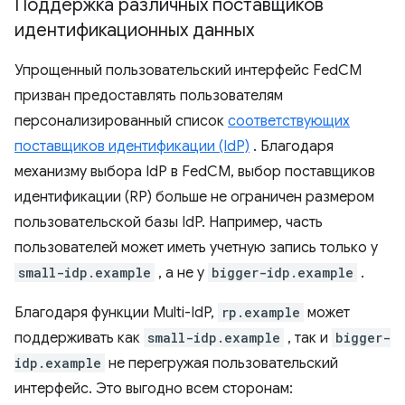
Поддержка различных поставщиков
идентификационных данных
Упрощенный пользовательский интерфейс FedCM
призван предоставлять пользователям
персонализированный список
соответствующих
поставщиков идентификации (IdP)
. Благодаря
механизму выбора IdP в FedCM, выбор поставщиков
идентификации (RP) больше не ограничен размером
пользовательской базы IdP. Например, часть
пользователей может иметь учетную запись только у
small-idp.example
, а не у
bigger-idp.example
.
Благодаря функции Multi-IdP,
rp.example
может
поддерживать как
small-idp.example
, так и
bigger-
idp.example
не перегружая пользовательский
интерфейс. Это выгодно всем сторонам: