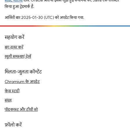
साइट नीतियां
देखें. Oracle और/या इससे जुड़ी हुई कंपनियों का, Java एक रजिस्टर
किया हुआ ट्रेडमार्क है.
आखिरी बार 2025-01-30 (UTC) को अपडेट किया गया.
सहयोग करें
बग दायर करें
खुली समस्याएं देखें
मिलता-जुलता कॉन्टेंट
Chromium के अपडेट
केस स्टडी
संग्रह
पॉडकास्ट और टीवी शो
फ़ॉलो करें