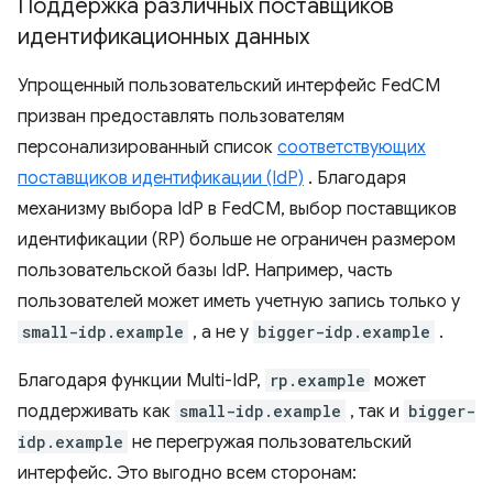
Поддержка различных поставщиков
идентификационных данных
Упрощенный пользовательский интерфейс FedCM
призван предоставлять пользователям
персонализированный список
соответствующих
поставщиков идентификации (IdP)
. Благодаря
механизму выбора IdP в FedCM, выбор поставщиков
идентификации (RP) больше не ограничен размером
пользовательской базы IdP. Например, часть
пользователей может иметь учетную запись только у
small-idp.example
, а не у
bigger-idp.example
.
Благодаря функции Multi-IdP,
rp.example
может
поддерживать как
small-idp.example
, так и
bigger-
idp.example
не перегружая пользовательский
интерфейс. Это выгодно всем сторонам: