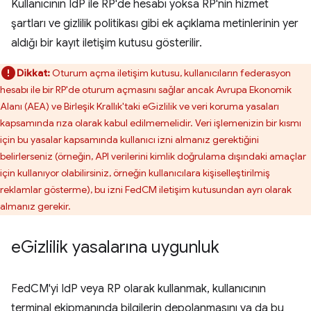
Kullanıcının IdP ile RP'de hesabı yoksa RP'nin hizmet
şartları ve gizlilik politikası gibi ek açıklama metinlerinin yer
aldığı bir kayıt iletişim kutusu gösterilir.
Dikkat:
Oturum açma iletişim kutusu, kullanıcıların federasyon
hesabı ile bir RP'de oturum açmasını sağlar ancak Avrupa Ekonomik
Alanı (AEA) ve Birleşik Krallık'taki eGizlilik ve veri koruma yasaları
kapsamında rıza olarak kabul edilmemelidir. Veri işlemenizin bir kısmı
için bu yasalar kapsamında kullanıcı izni almanız gerektiğini
belirlerseniz (örneğin, API verilerini kimlik doğrulama dışındaki amaçlar
için kullanıyor olabilirsiniz, örneğin kullanıcılara kişiselleştirilmiş
reklamlar gösterme), bu izni FedCM iletişim kutusundan ayrı olarak
almanız gerekir.
e
Gizlilik yasalarına uygunluk
FedCM'yi IdP veya RP olarak kullanmak, kullanıcının
terminal ekipmanında bilgilerin depolanmasını ya da bu