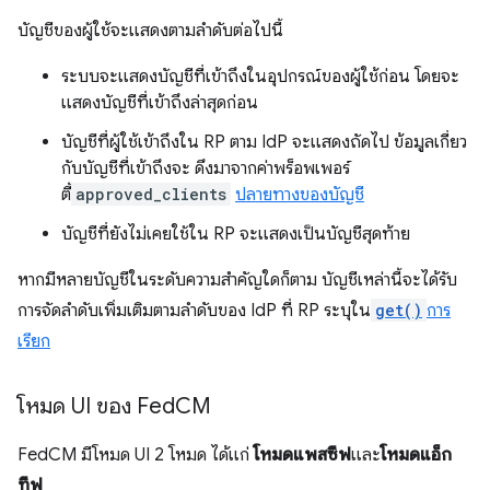
บัญชีของผู้ใช้จะแสดงตามลำดับต่อไปนี้
ระบบจะแสดงบัญชีที่เข้าถึงในอุปกรณ์ของผู้ใช้ก่อน โดยจะ
แสดงบัญชีที่เข้าถึงล่าสุดก่อน
บัญชีที่ผู้ใช้เข้าถึงใน RP ตาม IdP จะแสดงถัดไป ข้อมูลเกี่ยว
กับบัญชีที่เข้าถึงจะ ดึงมาจากค่าพร็อพเพอร์
ตี้
approved_clients
ปลายทางของบัญชี
บัญชีที่ยังไม่เคยใช้ใน RP จะแสดงเป็นบัญชีสุดท้าย
หากมีหลายบัญชีในระดับความสำคัญใดก็ตาม บัญชีเหล่านี้จะได้รับ
การจัดลำดับเพิ่มเติมตามลำดับของ IdP ที่ RP ระบุใน
get()
การ
เรียก
โหมด UI ของ Fed
CM
FedCM มีโหมด UI 2 โหมด ได้แก่
โหมดแพสซีฟ
และ
โหมดแอ็ก
ทีฟ