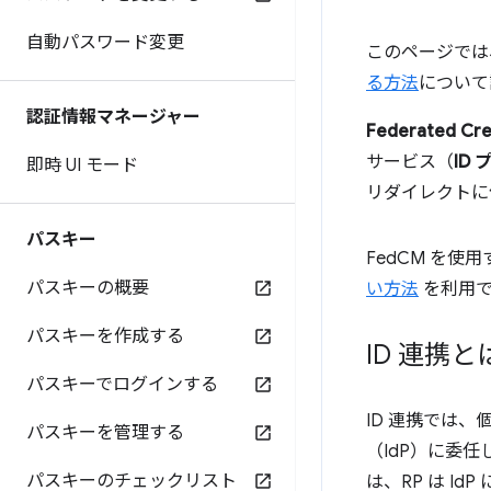
自動パスワード変更
このページでは、
る方法
について
認証情報マネージャー
Federated Cr
サービス（
ID
即時 UI モード
リダイレクトに
パスキー
FedCM を
パスキーの概要
い方法
を利用で
パスキーを作成する
ID 連携と
パスキーでログインする
ID 連携では
パスキーを管理する
（IdP）に委任
パスキーのチェックリスト
は、RP は 