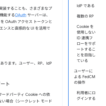
IdP である
て実装することも、さまざまなプ
 機能する
OAuth
サーバーは、
複数の RP
 OAuth アクセス トークンと
Cookie を
エンスと直感的な UI を活用で
使用しない
ID 連携フ
ローをサポ
ートするこ
とを目指し
ている
ります。ユーザー、RP、IdP
ユーザーに
よる FedCM
の操作
ポート
利用者にロ
ドパーティ Cookie への依
グインする
できない場合（シークレット モード