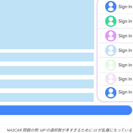
NASCAR 問題の例: IdP の選択肢が多すぎるために UI が乱雑になって