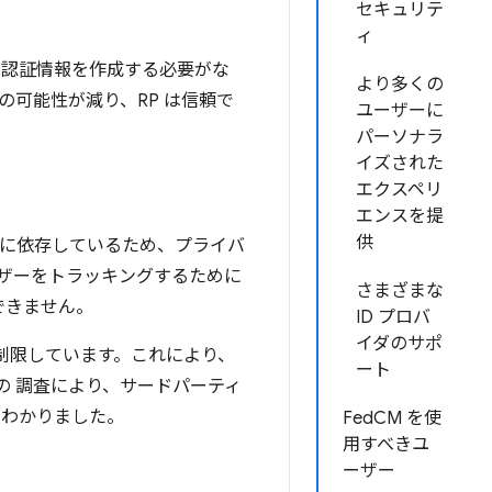
セキュリテ
ィ
別の認証情報を作成する必要がな
より多くの
の可能性が減り、RP は信頼で
ユーザーに
パーソナラ
イズされた
エクスペリ
エンスを提
供
ie に依存しているため、プライバ
ザーをトラッキングするために
さまざまな
できません。
ID プロバ
イダのサポ
を制限しています。これにより、
ート
 の 調査により、サードパーティ
わかりました。
FedCM を使
用すべきユ
ーザー