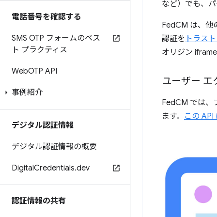
など）でも、パ
電話番号を確認する
FedCM は、他の
SMS OTP フォームのベス
認証を
トラスト
ト プラクティス
オリジン if
Web
OTP API
ユーザー エ
事例紹介
FedCM では
ます。
この A
デジタル認証情報
デジタル認証情報の概要
Digital
Credentials
.
dev
認証情報の共有