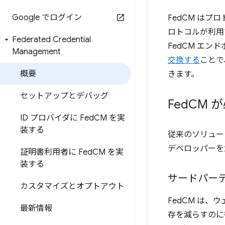
Google でログイン
FedCM は
ロトコルが利用
Federated Credential
FedCM エン
Management
交換する
ことで
概要
きます。
セットアップとデバッグ
Fed
CM 
ID プロバイダに Fed
CM を実
装する
従来のソリュー
デベロッパーを
証明書利用者に Fed
CM を実
装する
サードパーテ
カスタマイズとオプトアウト
FedCM は、
最新情報
存を減らすのに役