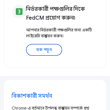
নির্ভরকারী পক্ষগুলির দিকে
looks_3
FedCM প্রয়োগ করুন৷
আপনার নির্ভরকারী পক্ষগুলির জন্য একটি
লাইব্রেরি বাস্তবায়ন করুন।
ডক পড়ুন
বিকাশকারী সমর্থন
Chrome-এ বর্তমানে উপলব্ধ বাস্তবায়ন সম্পর্কে প্রশ্ন