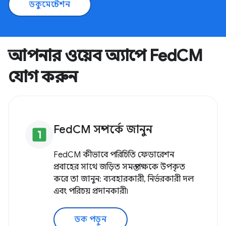
ডকুমেন্টেশন
আপনার ওয়েব অ্যাপে FedCM
যোগ করুন
FedCM সম্পর্কে জানুন
looks_one
FedCM কীভাবে পরিচিতি ফেডারেশন
প্রবাহের সাথে জড়িত সমস্ত পক্ষকে উপকৃত
করে তা জানুন: ব্যবহারকারী, নির্ভরকারী দল
এবং পরিচয় প্রদানকারী৷
ডক পড়ুন