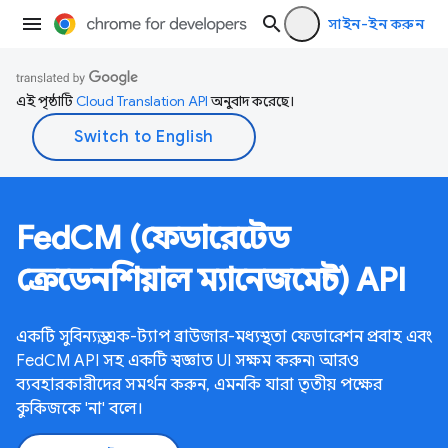
সাইন-ইন করুন
এই পৃষ্ঠাটি
Cloud Translation API
অনুবাদ করেছে।
FedCM (ফেডারেটেড
ক্রেডেনশিয়াল ম্যানেজমেন্ট) API
একটি সুবিন্যস্ত, এক-ট্যাপ ব্রাউজার-মধ্যস্থতা ফেডারেশন প্রবাহ এবং
FedCM API সহ একটি স্বজ্ঞাত UI সক্ষম করুন৷ আরও
ব্যবহারকারীদের সমর্থন করুন, এমনকি যারা তৃতীয় পক্ষের
কুকিজকে 'না' বলে।