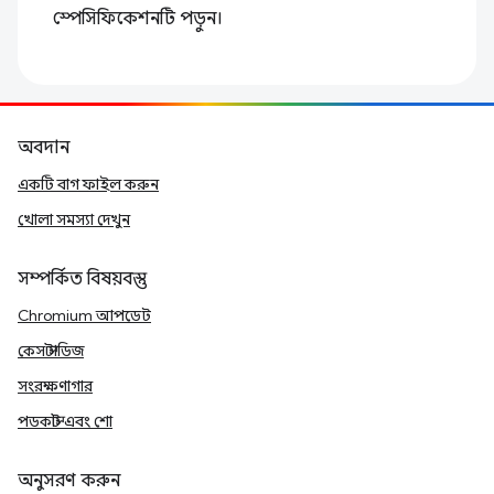
স্পেসিফিকেশনটি পড়ুন।
অবদান
একটি বাগ ফাইল করুন
খোলা সমস্যা দেখুন
সম্পর্কিত বিষয়বস্তু
Chromium আপডেট
কেস স্টাডিজ
সংরক্ষণাগার
পডকাস্ট এবং শো
অনুসরণ করুন