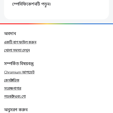
স্পেসিফিকেশনটি পড়ুন।
অবদান
একটি বাগ ফাইল করুন
খোলা সমস্যা দেখুন
সম্পর্কিত বিষয়বস্তু
Chromium আপডেট
কেস স্টাডিজ
সংরক্ষণাগার
পডকাস্ট এবং শো
অনুসরণ করুন