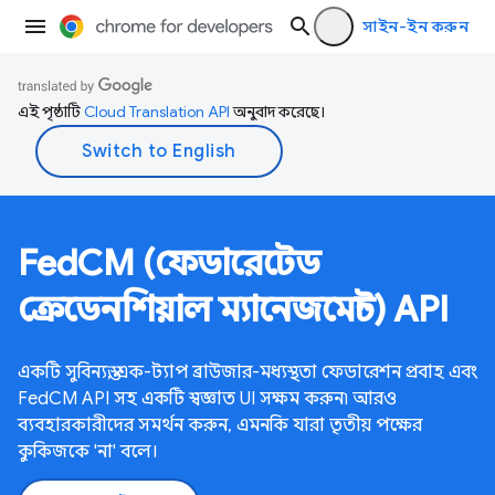
সাইন-ইন করুন
এই পৃষ্ঠাটি
Cloud Translation API
অনুবাদ করেছে।
FedCM (ফেডারেটেড
ক্রেডেনশিয়াল ম্যানেজমেন্ট) API
একটি সুবিন্যস্ত, এক-ট্যাপ ব্রাউজার-মধ্যস্থতা ফেডারেশন প্রবাহ এবং
FedCM API সহ একটি স্বজ্ঞাত UI সক্ষম করুন৷ আরও
ব্যবহারকারীদের সমর্থন করুন, এমনকি যারা তৃতীয় পক্ষের
কুকিজকে 'না' বলে।