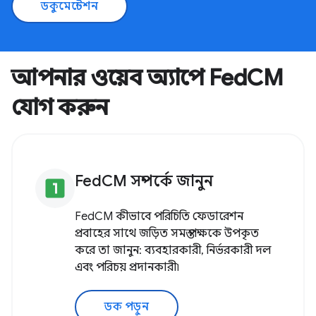
ডকুমেন্টেশন
আপনার ওয়েব অ্যাপে FedCM
যোগ করুন
FedCM সম্পর্কে জানুন
looks_one
FedCM কীভাবে পরিচিতি ফেডারেশন
প্রবাহের সাথে জড়িত সমস্ত পক্ষকে উপকৃত
করে তা জানুন: ব্যবহারকারী, নির্ভরকারী দল
এবং পরিচয় প্রদানকারী৷
ডক পড়ুন