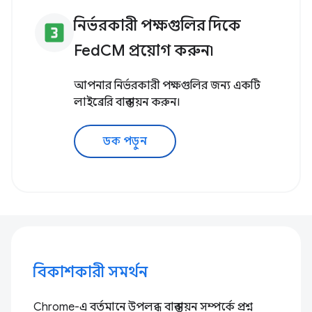
নির্ভরকারী পক্ষগুলির দিকে
looks_3
FedCM প্রয়োগ করুন৷
আপনার নির্ভরকারী পক্ষগুলির জন্য একটি
লাইব্রেরি বাস্তবায়ন করুন।
ডক পড়ুন
বিকাশকারী সমর্থন
Chrome-এ বর্তমানে উপলব্ধ বাস্তবায়ন সম্পর্কে প্রশ্ন